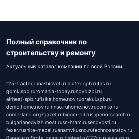
Полный справочник по
строительству и ремонту
Актуальный каталог компаний по всей России
t25-tractor.ru
nashicveti.ru
alutex.spb.ru
fas.ru
gbmk.spb.ru
romania-today.ru
novoizol.ru
airheat-spb.ru
fisika.home.nov.ru
orakul.spb.ru
demo.home.nov.ru
mnso.ru
home.nov.ru
cemko.ru
comp-land.org
7gazet.ru
bicom-oil.ru
superiorsearch.ru
bulgarianedvizhimost.ru
sn-hram.ru
senovosti.ru
fexer.ru
snite-mebel.ru
anamvkusno.ru
technosaratov.ru
0sporte.ru
9rota-game.ru
bigbad.ru
227gp.ru
wes-ex.ru