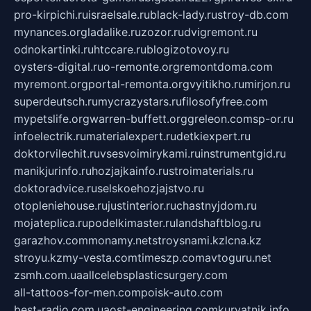
pro-kirpichi.ru
israelsale.ru
black-lady.ru
stroy-db.com
mynances.org
ladalike.ru
zozor.ru
dvigremont.ru
odnokartinki.ru
htccare.ru
blogizotovoy.ru
oysters-digital.ru
o-remonte.org
remontdoma.com
myremont.org
portal-remonta.org
vyitikho.ru
mirjon.ru
superdeutsch.ru
mycrazystars.ru
filosofyfree.com
mypetslife.org
warren-buffett.org
greleon.com
sp-or.ru
infoelectrik.ru
materialexpert.ru
detkiexpert.ru
doktorvilechit.ru
vsesvoimirykami.ru
instrumentgid.ru
manikjurinfo.ru
hozjajkainfo.ru
stroimaterials.ru
doktoradvice.ru
selskoehozjajstvo.ru
otopleniehouse.ru
justinterior.ru
chastnyjdom.ru
mojateplica.ru
podelkimaster.ru
landshaftblog.ru
garazhov.com
monamy.net
stroysnami.kz
lcna.kz
stroyu.kz
my-vesta.com
timeszp.com
avtoguru.net
zsmh.com.ua
allcelebsplasticsurgery.com
all-tattoos-for-men.com
poisk-auto.com
best-radio.com.ua
ost-engineering.com
kuryatnik.info