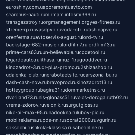
euroshiny.com.ua
poremontuavto.com
searchus-nauti.ru
mirmam.info
smi366.ru
transgazstroy.ru
orgmanagement.org
yes-fitness.ru
xtreme-rp.ru
wasdpvp.ru
voda-otri.ru
tishinapve.ru
orenferma.ru
avtoservis-avgust.ru
lord-tv.ru
backstage-682-music.ru
lordfilm7.ru
lordfilm13.ru
prime-cars63.ru
un-believable.ru
codetool.ru
legardoauto.ru
lithasa.ru
muz-1.ru
gooddver.ru
kinozadrot-3.ru
qr-plus-promo.ru
2shizashop.ru
udalenka-club.ru
nerabotaetsite.ru
carszona-bu.ru
dash-cash-now.ru
bravoprod.ru
kinozadrot13.ru
hotteygroup.ru
bagira31.ru
dommarketnsk.ru
dveriland73.ru
nis-glonass51.ru
veles-doroga.ru
tb02.ru
vrema-zdorov.ru
velonik.ru
surgutgloss.ru
nike-air-max-95.ru
nadookna.ru
lubov-pic.ru
mobilreklama.ru
pds-nn.ru
socrat2000.ru
vgurin.ru
spksochi.ru
shkola-klassika.ru
sabeonline.ru