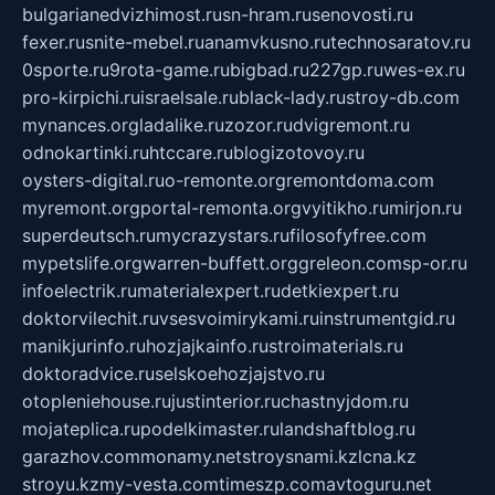
bulgarianedvizhimost.ru
sn-hram.ru
senovosti.ru
fexer.ru
snite-mebel.ru
anamvkusno.ru
technosaratov.ru
0sporte.ru
9rota-game.ru
bigbad.ru
227gp.ru
wes-ex.ru
pro-kirpichi.ru
israelsale.ru
black-lady.ru
stroy-db.com
mynances.org
ladalike.ru
zozor.ru
dvigremont.ru
odnokartinki.ru
htccare.ru
blogizotovoy.ru
oysters-digital.ru
o-remonte.org
remontdoma.com
myremont.org
portal-remonta.org
vyitikho.ru
mirjon.ru
superdeutsch.ru
mycrazystars.ru
filosofyfree.com
mypetslife.org
warren-buffett.org
greleon.com
sp-or.ru
infoelectrik.ru
materialexpert.ru
detkiexpert.ru
doktorvilechit.ru
vsesvoimirykami.ru
instrumentgid.ru
manikjurinfo.ru
hozjajkainfo.ru
stroimaterials.ru
doktoradvice.ru
selskoehozjajstvo.ru
otopleniehouse.ru
justinterior.ru
chastnyjdom.ru
mojateplica.ru
podelkimaster.ru
landshaftblog.ru
garazhov.com
monamy.net
stroysnami.kz
lcna.kz
stroyu.kz
my-vesta.com
timeszp.com
avtoguru.net