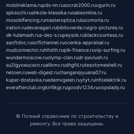
mobilreklama.ru
pds-nn.ru
socrat2000.ru
vgurin.ru
spksochi.ru
shkola-klassika.ru
sabeonline.ru
mosoblfencing.ru
masteroptica.ru
lucomoria.ru
iration.ru
devanagari.ru
biblioverde.ru
igro-pictures.ru
dk-tulamash.ru
s-dez-s.ru
peysok.ru
blackcountess.ru
asoftdoc.ru
scifichannel.ru
ocenka-appraisal.ru
mudconnector.ru
hitstih.ru
pik-finance.ru
vip-surfing.ru
wundermoscow.ru
olymp-clan.ru
dr-pavlush.ru
su2lgyoeucscn.ru
allkmv.ru
dhgfd.ru
tesotomeshell.ru
netoen.ru
web-digest.ru
changanqiyuana07.ru
kuper-dostavka.ru
edemvgelen.ru
ytyt.ru
infoelektrik.ru
everafterclub.org
kirillkgr.ru
goodv1234.ru
oopslady.ru
© Полный справочник по строительству и
ремонту. Все права защищены.