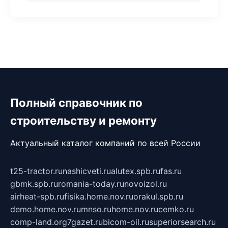
Полный справочник по
строительству и ремонту
Актуальный каталог компаний по всей России
t25-tractor.ru
nashicveti.ru
alutex.spb.ru
fas.ru
gbmk.spb.ru
romania-today.ru
novoizol.ru
airheat-spb.ru
fisika.home.nov.ru
orakul.spb.ru
demo.home.nov.ru
mnso.ru
home.nov.ru
cemko.ru
comp-land.org
7gazet.ru
bicom-oil.ru
superiorsearch.ru