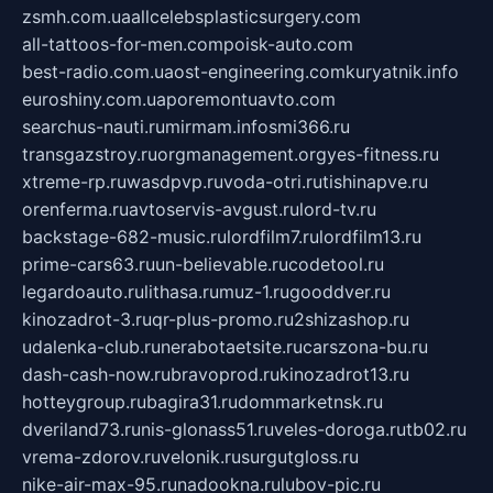
zsmh.com.ua
allcelebsplasticsurgery.com
all-tattoos-for-men.com
poisk-auto.com
best-radio.com.ua
ost-engineering.com
kuryatnik.info
euroshiny.com.ua
poremontuavto.com
searchus-nauti.ru
mirmam.info
smi366.ru
transgazstroy.ru
orgmanagement.org
yes-fitness.ru
xtreme-rp.ru
wasdpvp.ru
voda-otri.ru
tishinapve.ru
orenferma.ru
avtoservis-avgust.ru
lord-tv.ru
backstage-682-music.ru
lordfilm7.ru
lordfilm13.ru
prime-cars63.ru
un-believable.ru
codetool.ru
legardoauto.ru
lithasa.ru
muz-1.ru
gooddver.ru
kinozadrot-3.ru
qr-plus-promo.ru
2shizashop.ru
udalenka-club.ru
nerabotaetsite.ru
carszona-bu.ru
dash-cash-now.ru
bravoprod.ru
kinozadrot13.ru
hotteygroup.ru
bagira31.ru
dommarketnsk.ru
dveriland73.ru
nis-glonass51.ru
veles-doroga.ru
tb02.ru
vrema-zdorov.ru
velonik.ru
surgutgloss.ru
nike-air-max-95.ru
nadookna.ru
lubov-pic.ru