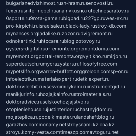
bulgarianedvizhimost.ru
sn-hram.ru
senovosti.ru
fexer.ru
snite-mebel.ru
anamvkusno.ru
technosaratov.ru
0sporte.ru
9rota-game.ru
bigbad.ru
227gp.ru
wes-ex.ru
pro-kirpichi.ru
israelsale.ru
black-lady.ru
stroy-db.com
mynances.org
ladalike.ru
zozor.ru
dvigremont.ru
odnokartinki.ru
htccare.ru
blogizotovoy.ru
oysters-digital.ru
o-remonte.org
remontdoma.com
myremont.org
portal-remonta.org
vyitikho.ru
mirjon.ru
superdeutsch.ru
mycrazystars.ru
filosofyfree.com
mypetslife.org
warren-buffett.org
greleon.com
sp-or.ru
infoelectrik.ru
materialexpert.ru
detkiexpert.ru
doktorvilechit.ru
vsesvoimirykami.ru
instrumentgid.ru
manikjurinfo.ru
hozjajkainfo.ru
stroimaterials.ru
doktoradvice.ru
selskoehozjajstvo.ru
otopleniehouse.ru
justinterior.ru
chastnyjdom.ru
mojateplica.ru
podelkimaster.ru
landshaftblog.ru
garazhov.com
monamy.net
stroysnami.kz
lcna.kz
stroyu.kz
my-vesta.com
timeszp.com
avtoguru.net