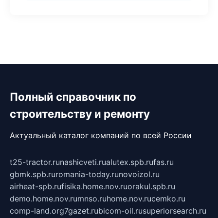
Полный справочник по
строительству и ремонту
Актуальный каталог компаний по всей России
t25-tractor.ru
nashicveti.ru
alutex.spb.ru
fas.ru
gbmk.spb.ru
romania-today.ru
novoizol.ru
airheat-spb.ru
fisika.home.nov.ru
orakul.spb.ru
demo.home.nov.ru
mnso.ru
home.nov.ru
cemko.ru
comp-land.org
7gazet.ru
bicom-oil.ru
superiorsearch.ru