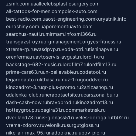
zsmh.com.ua
allcelebsplasticsurgery.com
all-tattoos-for-men.com
poisk-auto.com
best-radio.com.ua
ost-engineering.com
kuryatnik.info
euroshiny.com.ua
poremontuavto.com
searchus-nauti.ru
mirmam.info
smi366.ru
transgazstroy.ru
orgmanagement.org
yes-fitness.ru
xtreme-rp.ru
wasdpvp.ru
voda-otri.ru
tishinapve.ru
orenferma.ru
avtoservis-avgust.ru
lord-tv.ru
backstage-682-music.ru
lordfilm7.ru
lordfilm13.ru
prime-cars63.ru
un-believable.ru
codetool.ru
legardoauto.ru
lithasa.ru
muz-1.ru
gooddver.ru
kinozadrot-3.ru
qr-plus-promo.ru
2shizashop.ru
udalenka-club.ru
nerabotaetsite.ru
carszona-bu.ru
dash-cash-now.ru
bravoprod.ru
kinozadrot13.ru
hotteygroup.ru
bagira31.ru
dommarketnsk.ru
dveriland73.ru
nis-glonass51.ru
veles-doroga.ru
tb02.ru
vrema-zdorov.ru
velonik.ru
surgutgloss.ru
nike-air-max-95.ru
nadookna.ru
lubov-pic.ru