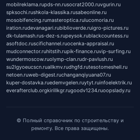
mobilreklama.ru
pds-nn.ru
socrat2000.ru
vgurin.ru
spksochi.ru
shkola-klassika.ru
sabeonline.ru
mosoblfencing.ru
masteroptica.ru
lucomoria.ru
iration.ru
devanagari.ru
biblioverde.ru
igro-pictures.ru
dk-tulamash.ru
s-dez-s.ru
peysok.ru
blackcountess.ru
asoftdoc.ru
scifichannel.ru
ocenka-appraisal.ru
mudconnector.ru
hitstih.ru
pik-finance.ru
vip-surfing.ru
wundermoscow.ru
olymp-clan.ru
dr-pavlush.ru
su2lgyoeucscn.ru
allkmv.ru
dhgfd.ru
tesotomeshell.ru
netoen.ru
web-digest.ru
changanqiyuana07.ru
kuper-dostavka.ru
edemvgelen.ru
ytyt.ru
infoelektrik.ru
everafterclub.org
kirillkgr.ru
goodv1234.ru
oopslady.ru
© Полный справочник по строительству и
ремонту. Все права защищены.