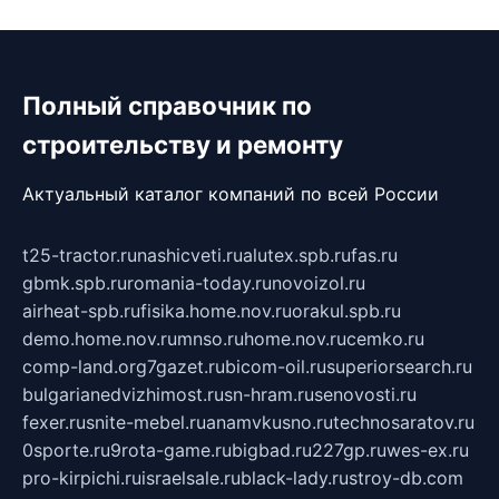
Полный справочник по
строительству и ремонту
Актуальный каталог компаний по всей России
t25-tractor.ru
nashicveti.ru
alutex.spb.ru
fas.ru
gbmk.spb.ru
romania-today.ru
novoizol.ru
airheat-spb.ru
fisika.home.nov.ru
orakul.spb.ru
demo.home.nov.ru
mnso.ru
home.nov.ru
cemko.ru
comp-land.org
7gazet.ru
bicom-oil.ru
superiorsearch.ru
bulgarianedvizhimost.ru
sn-hram.ru
senovosti.ru
fexer.ru
snite-mebel.ru
anamvkusno.ru
technosaratov.ru
0sporte.ru
9rota-game.ru
bigbad.ru
227gp.ru
wes-ex.ru
pro-kirpichi.ru
israelsale.ru
black-lady.ru
stroy-db.com