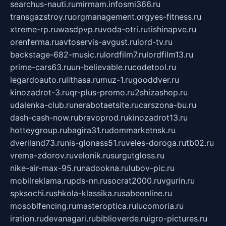
searchus-nauti.ru
mirmam.info
smi366.ru
transgazstroy.ru
orgmanagement.org
yes-fitness.ru
xtreme-rp.ru
wasdpvp.ru
voda-otri.ru
tishinapve.ru
orenferma.ru
avtoservis-avgust.ru
lord-tv.ru
backstage-682-music.ru
lordfilm7.ru
lordfilm13.ru
prime-cars63.ru
un-believable.ru
codetool.ru
legardoauto.ru
lithasa.ru
muz-1.ru
gooddver.ru
kinozadrot-3.ru
qr-plus-promo.ru
2shizashop.ru
udalenka-club.ru
nerabotaetsite.ru
carszona-bu.ru
dash-cash-now.ru
bravoprod.ru
kinozadrot13.ru
hotteygroup.ru
bagira31.ru
dommarketnsk.ru
dveriland73.ru
nis-glonass51.ru
veles-doroga.ru
tb02.ru
vrema-zdorov.ru
velonik.ru
surgutgloss.ru
nike-air-max-95.ru
nadookna.ru
lubov-pic.ru
mobilreklama.ru
pds-nn.ru
socrat2000.ru
vgurin.ru
spksochi.ru
shkola-klassika.ru
sabeonline.ru
mosoblfencing.ru
masteroptica.ru
lucomoria.ru
iration.ru
devanagari.ru
biblioverde.ru
igro-pictures.ru