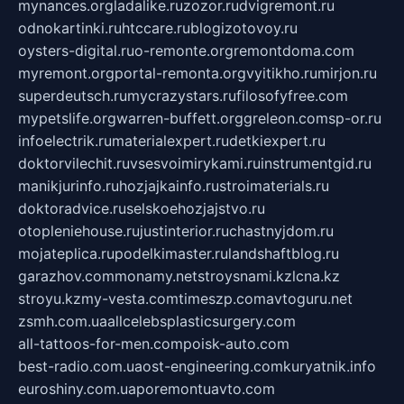
mynances.org
ladalike.ru
zozor.ru
dvigremont.ru
odnokartinki.ru
htccare.ru
blogizotovoy.ru
oysters-digital.ru
o-remonte.org
remontdoma.com
myremont.org
portal-remonta.org
vyitikho.ru
mirjon.ru
superdeutsch.ru
mycrazystars.ru
filosofyfree.com
mypetslife.org
warren-buffett.org
greleon.com
sp-or.ru
infoelectrik.ru
materialexpert.ru
detkiexpert.ru
doktorvilechit.ru
vsesvoimirykami.ru
instrumentgid.ru
manikjurinfo.ru
hozjajkainfo.ru
stroimaterials.ru
doktoradvice.ru
selskoehozjajstvo.ru
otopleniehouse.ru
justinterior.ru
chastnyjdom.ru
mojateplica.ru
podelkimaster.ru
landshaftblog.ru
garazhov.com
monamy.net
stroysnami.kz
lcna.kz
stroyu.kz
my-vesta.com
timeszp.com
avtoguru.net
zsmh.com.ua
allcelebsplasticsurgery.com
all-tattoos-for-men.com
poisk-auto.com
best-radio.com.ua
ost-engineering.com
kuryatnik.info
euroshiny.com.ua
poremontuavto.com