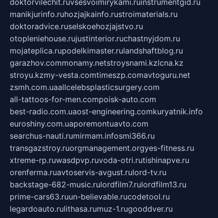
doktorvilechit.ru
vsesvoimirykami.ru
instrumentgid.ru
manikjurinfo.ru
hozjajkainfo.ru
stroimaterials.ru
doktoradvice.ru
selskoehozjajstvo.ru
otopleniehouse.ru
justinterior.ru
chastnyjdom.ru
mojateplica.ru
podelkimaster.ru
landshaftblog.ru
garazhov.com
monamy.net
stroysnami.kz
lcna.kz
stroyu.kz
my-vesta.com
timeszp.com
avtoguru.net
zsmh.com.ua
allcelebsplasticsurgery.com
all-tattoos-for-men.com
poisk-auto.com
best-radio.com.ua
ost-engineering.com
kuryatnik.info
euroshiny.com.ua
poremontuavto.com
searchus-nauti.ru
mirmam.info
smi366.ru
transgazstroy.ru
orgmanagement.org
yes-fitness.ru
xtreme-rp.ru
wasdpvp.ru
voda-otri.ru
tishinapve.ru
orenferma.ru
avtoservis-avgust.ru
lord-tv.ru
backstage-682-music.ru
lordfilm7.ru
lordfilm13.ru
prime-cars63.ru
un-believable.ru
codetool.ru
legardoauto.ru
lithasa.ru
muz-1.ru
gooddver.ru