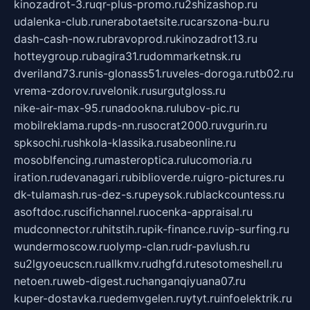
kinozadrot-3.ru
qr-plus-promo.ru
2shizashop.ru
udalenka-club.ru
nerabotaetsite.ru
carszona-bu.ru
dash-cash-now.ru
bravoprod.ru
kinozadrot13.ru
hotteygroup.ru
bagira31.ru
dommarketnsk.ru
dveriland73.ru
nis-glonass51.ru
veles-doroga.ru
tb02.ru
vrema-zdorov.ru
velonik.ru
surgutgloss.ru
nike-air-max-95.ru
nadookna.ru
lubov-pic.ru
mobilreklama.ru
pds-nn.ru
socrat2000.ru
vgurin.ru
spksochi.ru
shkola-klassika.ru
sabeonline.ru
mosoblfencing.ru
masteroptica.ru
lucomoria.ru
iration.ru
devanagari.ru
biblioverde.ru
igro-pictures.ru
dk-tulamash.ru
s-dez-s.ru
peysok.ru
blackcountess.ru
asoftdoc.ru
scifichannel.ru
ocenka-appraisal.ru
mudconnector.ru
hitstih.ru
pik-finance.ru
vip-surfing.ru
wundermoscow.ru
olymp-clan.ru
dr-pavlush.ru
su2lgyoeucscn.ru
allkmv.ru
dhgfd.ru
tesotomeshell.ru
netoen.ru
web-digest.ru
changanqiyuana07.ru
kuper-dostavka.ru
edemvgelen.ru
ytyt.ru
infoelektrik.ru