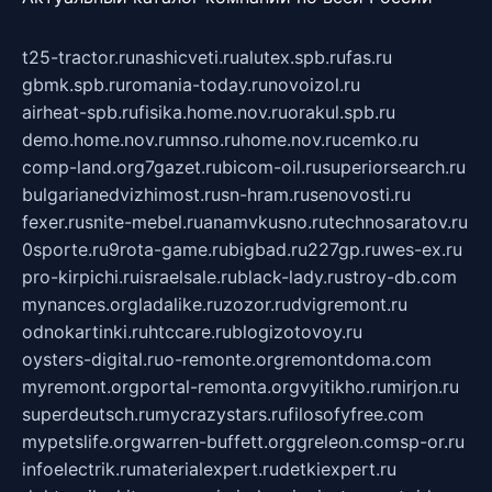
t25-tractor.ru
nashicveti.ru
alutex.spb.ru
fas.ru
gbmk.spb.ru
romania-today.ru
novoizol.ru
airheat-spb.ru
fisika.home.nov.ru
orakul.spb.ru
demo.home.nov.ru
mnso.ru
home.nov.ru
cemko.ru
comp-land.org
7gazet.ru
bicom-oil.ru
superiorsearch.ru
bulgarianedvizhimost.ru
sn-hram.ru
senovosti.ru
fexer.ru
snite-mebel.ru
anamvkusno.ru
technosaratov.ru
0sporte.ru
9rota-game.ru
bigbad.ru
227gp.ru
wes-ex.ru
pro-kirpichi.ru
israelsale.ru
black-lady.ru
stroy-db.com
mynances.org
ladalike.ru
zozor.ru
dvigremont.ru
odnokartinki.ru
htccare.ru
blogizotovoy.ru
oysters-digital.ru
o-remonte.org
remontdoma.com
myremont.org
portal-remonta.org
vyitikho.ru
mirjon.ru
superdeutsch.ru
mycrazystars.ru
filosofyfree.com
mypetslife.org
warren-buffett.org
greleon.com
sp-or.ru
infoelectrik.ru
materialexpert.ru
detkiexpert.ru