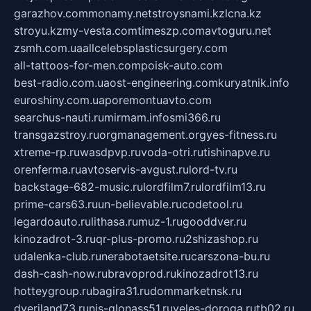
garazhov.com
monamy.net
stroysnami.kz
lcna.kz
stroyu.kz
my-vesta.com
timeszp.com
avtoguru.net
zsmh.com.ua
allcelebsplasticsurgery.com
all-tattoos-for-men.com
poisk-auto.com
best-radio.com.ua
ost-engineering.com
kuryatnik.info
euroshiny.com.ua
poremontuavto.com
searchus-nauti.ru
mirmam.info
smi366.ru
transgazstroy.ru
orgmanagement.org
yes-fitness.ru
xtreme-rp.ru
wasdpvp.ru
voda-otri.ru
tishinapve.ru
orenferma.ru
avtoservis-avgust.ru
lord-tv.ru
backstage-682-music.ru
lordfilm7.ru
lordfilm13.ru
prime-cars63.ru
un-believable.ru
codetool.ru
legardoauto.ru
lithasa.ru
muz-1.ru
gooddver.ru
kinozadrot-3.ru
qr-plus-promo.ru
2shizashop.ru
udalenka-club.ru
nerabotaetsite.ru
carszona-bu.ru
dash-cash-now.ru
bravoprod.ru
kinozadrot13.ru
hotteygroup.ru
bagira31.ru
dommarketnsk.ru
dveriland73.ru
nis-glonass51.ru
veles-doroga.ru
tb02.ru