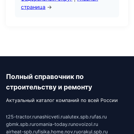
страница
→
Полный справочник по
строительству и ремонту
Актуальный каталог компаний по всей России
t25-tractor.ru
nashicveti.ru
alutex.spb.ru
fas.ru
gbmk.spb.ru
romania-today.ru
novoizol.ru
airheat-spb.ru
fisika.home.nov.ru
orakul.spb.ru