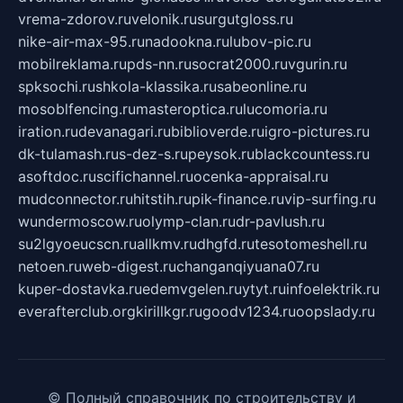
vrema-zdorov.ru
velonik.ru
surgutgloss.ru
nike-air-max-95.ru
nadookna.ru
lubov-pic.ru
mobilreklama.ru
pds-nn.ru
socrat2000.ru
vgurin.ru
spksochi.ru
shkola-klassika.ru
sabeonline.ru
mosoblfencing.ru
masteroptica.ru
lucomoria.ru
iration.ru
devanagari.ru
biblioverde.ru
igro-pictures.ru
dk-tulamash.ru
s-dez-s.ru
peysok.ru
blackcountess.ru
asoftdoc.ru
scifichannel.ru
ocenka-appraisal.ru
mudconnector.ru
hitstih.ru
pik-finance.ru
vip-surfing.ru
wundermoscow.ru
olymp-clan.ru
dr-pavlush.ru
su2lgyoeucscn.ru
allkmv.ru
dhgfd.ru
tesotomeshell.ru
netoen.ru
web-digest.ru
changanqiyuana07.ru
kuper-dostavka.ru
edemvgelen.ru
ytyt.ru
infoelektrik.ru
everafterclub.org
kirillkgr.ru
goodv1234.ru
oopslady.ru
© Полный справочник по строительству и