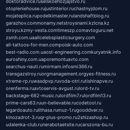
doktoradvice.ru
selskoehozjajstvo.ru
otopleniehouse.ru
justinterior.ru
chastnyjdom.ru
mojateplica.ru
podelkimaster.ru
landshaftblog.ru
garazhov.com
monamy.net
stroysnami.kz
lcna.kz
stroyu.kz
my-vesta.com
timeszp.com
avtoguru.net
zsmh.com.ua
allcelebsplasticsurgery.com
all-tattoos-for-men.com
poisk-auto.com
best-radio.com.ua
ost-engineering.com
kuryatnik.info
euroshiny.com.ua
poremontuavto.com
searchus-nauti.ru
mirmam.info
smi366.ru
transgazstroy.ru
orgmanagement.org
yes-fitness.ru
xtreme-rp.ru
wasdpvp.ru
voda-otri.ru
tishinapve.ru
orenferma.ru
avtoservis-avgust.ru
lord-tv.ru
backstage-682-music.ru
lordfilm7.ru
lordfilm13.ru
prime-cars63.ru
un-believable.ru
codetool.ru
legardoauto.ru
lithasa.ru
muz-1.ru
gooddver.ru
kinozadrot-3.ru
qr-plus-promo.ru
2shizashop.ru
udalenka-club.ru
nerabotaetsite.ru
carszona-bu.ru