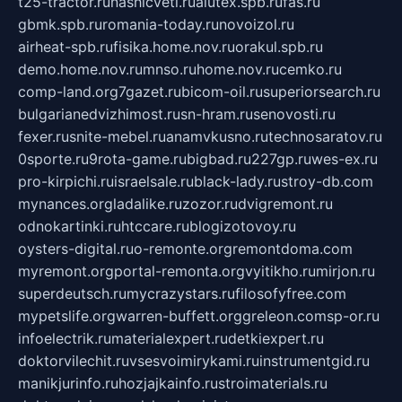
t25-tractor.ru
nashicveti.ru
alutex.spb.ru
fas.ru
gbmk.spb.ru
romania-today.ru
novoizol.ru
airheat-spb.ru
fisika.home.nov.ru
orakul.spb.ru
demo.home.nov.ru
mnso.ru
home.nov.ru
cemko.ru
comp-land.org
7gazet.ru
bicom-oil.ru
superiorsearch.ru
bulgarianedvizhimost.ru
sn-hram.ru
senovosti.ru
fexer.ru
snite-mebel.ru
anamvkusno.ru
technosaratov.ru
0sporte.ru
9rota-game.ru
bigbad.ru
227gp.ru
wes-ex.ru
pro-kirpichi.ru
israelsale.ru
black-lady.ru
stroy-db.com
mynances.org
ladalike.ru
zozor.ru
dvigremont.ru
odnokartinki.ru
htccare.ru
blogizotovoy.ru
oysters-digital.ru
o-remonte.org
remontdoma.com
myremont.org
portal-remonta.org
vyitikho.ru
mirjon.ru
superdeutsch.ru
mycrazystars.ru
filosofyfree.com
mypetslife.org
warren-buffett.org
greleon.com
sp-or.ru
infoelectrik.ru
materialexpert.ru
detkiexpert.ru
doktorvilechit.ru
vsesvoimirykami.ru
instrumentgid.ru
manikjurinfo.ru
hozjajkainfo.ru
stroimaterials.ru