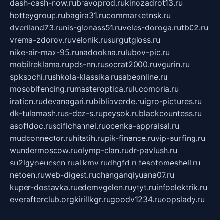
dash-cash-now.ru
bravoprod.ru
kinozadrot13.ru
hotteygroup.ru
bagira31.ru
dommarketnsk.ru
dveriland73.ru
nis-glonass51.ru
veles-doroga.ru
tb02.ru
vrema-zdorov.ru
velonik.ru
surgutgloss.ru
nike-air-max-95.ru
nadookna.ru
lubov-pic.ru
mobilreklama.ru
pds-nn.ru
socrat2000.ru
vgurin.ru
spksochi.ru
shkola-klassika.ru
sabeonline.ru
mosoblfencing.ru
masteroptica.ru
lucomoria.ru
iration.ru
devanagari.ru
biblioverde.ru
igro-pictures.ru
dk-tulamash.ru
s-dez-s.ru
peysok.ru
blackcountess.ru
asoftdoc.ru
scifichannel.ru
ocenka-appraisal.ru
mudconnector.ru
hitstih.ru
pik-finance.ru
vip-surfing.ru
wundermoscow.ru
olymp-clan.ru
dr-pavlush.ru
su2lgyoeucscn.ru
allkmv.ru
dhgfd.ru
tesotomeshell.ru
netoen.ru
web-digest.ru
changanqiyuana07.ru
kuper-dostavka.ru
edemvgelen.ru
ytyt.ru
infoelektrik.ru
everafterclub.org
kirillkgr.ru
goodv1234.ru
oopslady.ru