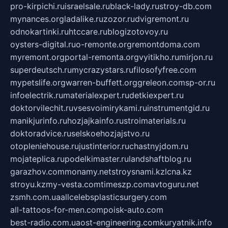
pro-kirpichi.ru
israelsale.ru
black-lady.ru
stroy-db.com
mynances.org
ladalike.ru
zozor.ru
dvigremont.ru
odnokartinki.ru
htccare.ru
blogizotovoy.ru
oysters-digital.ru
o-remonte.org
remontdoma.com
myremont.org
portal-remonta.org
vyitikho.ru
mirjon.ru
superdeutsch.ru
mycrazystars.ru
filosofyfree.com
mypetslife.org
warren-buffett.org
greleon.com
sp-or.ru
infoelectrik.ru
materialexpert.ru
detkiexpert.ru
doktorvilechit.ru
vsesvoimirykami.ru
instrumentgid.ru
manikjurinfo.ru
hozjajkainfo.ru
stroimaterials.ru
doktoradvice.ru
selskoehozjajstvo.ru
otopleniehouse.ru
justinterior.ru
chastnyjdom.ru
mojateplica.ru
podelkimaster.ru
landshaftblog.ru
garazhov.com
monamy.net
stroysnami.kz
lcna.kz
stroyu.kz
my-vesta.com
timeszp.com
avtoguru.net
zsmh.com.ua
allcelebsplasticsurgery.com
all-tattoos-for-men.com
poisk-auto.com
best-radio.com.ua
ost-engineering.com
kuryatnik.info