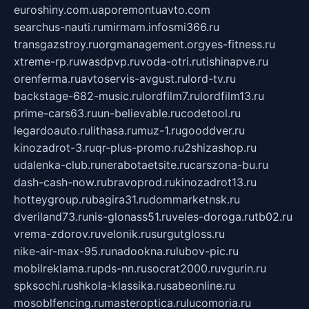
euroshiny.com.ua
poremontuavto.com
searchus-nauti.ru
mirmam.info
smi366.ru
transgazstroy.ru
orgmanagement.org
yes-fitness.ru
xtreme-rp.ru
wasdpvp.ru
voda-otri.ru
tishinapve.ru
orenferma.ru
avtoservis-avgust.ru
lord-tv.ru
backstage-682-music.ru
lordfilm7.ru
lordfilm13.ru
prime-cars63.ru
un-believable.ru
codetool.ru
legardoauto.ru
lithasa.ru
muz-1.ru
gooddver.ru
kinozadrot-3.ru
qr-plus-promo.ru
2shizashop.ru
udalenka-club.ru
nerabotaetsite.ru
carszona-bu.ru
dash-cash-now.ru
bravoprod.ru
kinozadrot13.ru
hotteygroup.ru
bagira31.ru
dommarketnsk.ru
dveriland73.ru
nis-glonass51.ru
veles-doroga.ru
tb02.ru
vrema-zdorov.ru
velonik.ru
surgutgloss.ru
nike-air-max-95.ru
nadookna.ru
lubov-pic.ru
mobilreklama.ru
pds-nn.ru
socrat2000.ru
vgurin.ru
spksochi.ru
shkola-klassika.ru
sabeonline.ru
mosoblfencing.ru
masteroptica.ru
lucomoria.ru