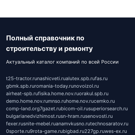
Полный справочник по
строительству и ремонту
Актуальный каталог компаний по всей России
t25-tractor.ru
nashicveti.ru
alutex.spb.ru
fas.ru
gbmk.spb.ru
romania-today.ru
novoizol.ru
airheat-spb.ru
fisika.home.nov.ru
orakul.spb.ru
demo.home.nov.ru
mnso.ru
home.nov.ru
cemko.ru
comp-land.org
7gazet.ru
bicom-oil.ru
superiorsearch.ru
bulgarianedvizhimost.ru
sn-hram.ru
senovosti.ru
fexer.ru
snite-mebel.ru
anamvkusno.ru
technosaratov.ru
0sporte.ru
9rota-game.ru
bigbad.ru
227gp.ru
wes-ex.ru