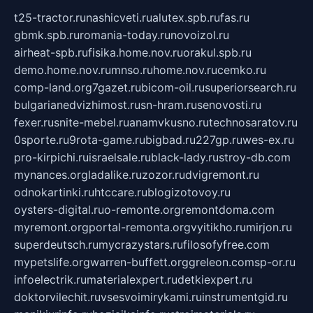
t25-tractor.ru
nashicveti.ru
alutex.spb.ru
fas.ru
gbmk.spb.ru
romania-today.ru
novoizol.ru
airheat-spb.ru
fisika.home.nov.ru
orakul.spb.ru
demo.home.nov.ru
mnso.ru
home.nov.ru
cemko.ru
comp-land.org
7gazet.ru
bicom-oil.ru
superiorsearch.ru
bulgarianedvizhimost.ru
sn-hram.ru
senovosti.ru
fexer.ru
snite-mebel.ru
anamvkusno.ru
technosaratov.ru
0sporte.ru
9rota-game.ru
bigbad.ru
227gp.ru
wes-ex.ru
pro-kirpichi.ru
israelsale.ru
black-lady.ru
stroy-db.com
mynances.org
ladalike.ru
zozor.ru
dvigremont.ru
odnokartinki.ru
htccare.ru
blogizotovoy.ru
oysters-digital.ru
o-remonte.org
remontdoma.com
myremont.org
portal-remonta.org
vyitikho.ru
mirjon.ru
superdeutsch.ru
mycrazystars.ru
filosofyfree.com
mypetslife.org
warren-buffett.org
greleon.com
sp-or.ru
infoelectrik.ru
materialexpert.ru
detkiexpert.ru
doktorvilechit.ru
vsesvoimirykami.ru
instrumentgid.ru