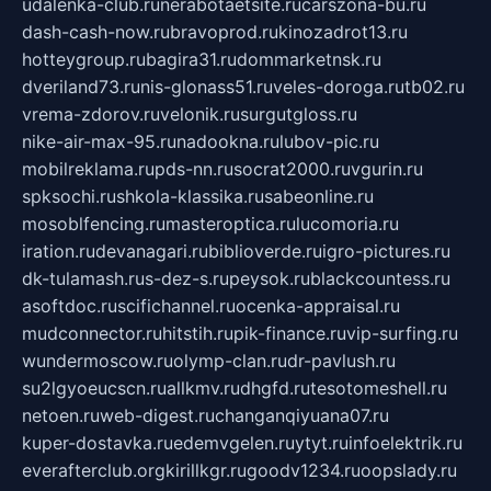
udalenka-club.ru
nerabotaetsite.ru
carszona-bu.ru
dash-cash-now.ru
bravoprod.ru
kinozadrot13.ru
hotteygroup.ru
bagira31.ru
dommarketnsk.ru
dveriland73.ru
nis-glonass51.ru
veles-doroga.ru
tb02.ru
vrema-zdorov.ru
velonik.ru
surgutgloss.ru
nike-air-max-95.ru
nadookna.ru
lubov-pic.ru
mobilreklama.ru
pds-nn.ru
socrat2000.ru
vgurin.ru
spksochi.ru
shkola-klassika.ru
sabeonline.ru
mosoblfencing.ru
masteroptica.ru
lucomoria.ru
iration.ru
devanagari.ru
biblioverde.ru
igro-pictures.ru
dk-tulamash.ru
s-dez-s.ru
peysok.ru
blackcountess.ru
asoftdoc.ru
scifichannel.ru
ocenka-appraisal.ru
mudconnector.ru
hitstih.ru
pik-finance.ru
vip-surfing.ru
wundermoscow.ru
olymp-clan.ru
dr-pavlush.ru
su2lgyoeucscn.ru
allkmv.ru
dhgfd.ru
tesotomeshell.ru
netoen.ru
web-digest.ru
changanqiyuana07.ru
kuper-dostavka.ru
edemvgelen.ru
ytyt.ru
infoelektrik.ru
everafterclub.org
kirillkgr.ru
goodv1234.ru
oopslady.ru