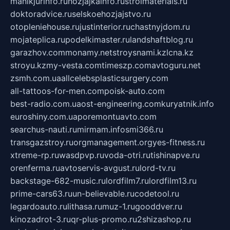
manikjurinfo.ru
hozjajkainfo.ru
stroimaterials.ru
doktoradvice.ru
selskoehozjajstvo.ru
otopleniehouse.ru
justinterior.ru
chastnyjdom.ru
mojateplica.ru
podelkimaster.ru
landshaftblog.ru
garazhov.com
monamy.net
stroysnami.kz
lcna.kz
stroyu.kz
my-vesta.com
timeszp.com
avtoguru.net
zsmh.com.ua
allcelebsplasticsurgery.com
all-tattoos-for-men.com
poisk-auto.com
best-radio.com.ua
ost-engineering.com
kuryatnik.info
euroshiny.com.ua
poremontuavto.com
searchus-nauti.ru
mirmam.info
smi366.ru
transgazstroy.ru
orgmanagement.org
yes-fitness.ru
xtreme-rp.ru
wasdpvp.ru
voda-otri.ru
tishinapve.ru
orenferma.ru
avtoservis-avgust.ru
lord-tv.ru
backstage-682-music.ru
lordfilm7.ru
lordfilm13.ru
prime-cars63.ru
un-believable.ru
codetool.ru
legardoauto.ru
lithasa.ru
muz-1.ru
gooddver.ru
kinozadrot-3.ru
qr-plus-promo.ru
2shizashop.ru