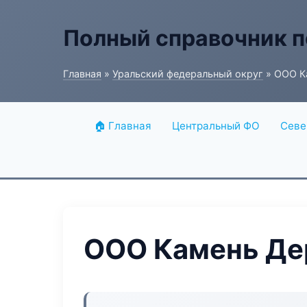
Полный справочник п
Главная
»
Уральский федеральный округ
» ООО К
🏠 Главная
Центральный ФО
Севе
ООО Камень Де