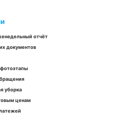
ми
женедельный отчёт
их документов
 фотоэтапы
обращения
ая уборка
птовым ценам
платежей