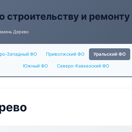
о строительству и ремонту
амень Дерево
ро-Западный ФО
Приволжский ФО
Уральский ФО
Южный ФО
Северо-Кавказский ФО
рево