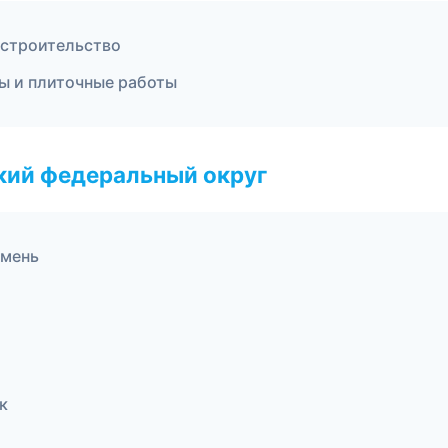
 строительство
ы и плиточные работы
ский федеральный округ
юмень
к