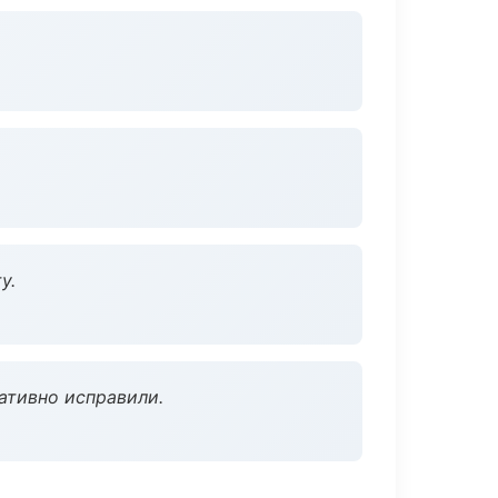
у.
ативно исправили.