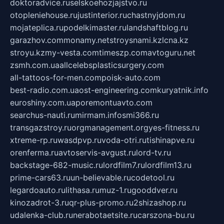
doktoradvice.ru
selskoehozjajstvo.ru
otopleniehouse.ru
justinterior.ru
chastnyjdom.ru
mojateplica.ru
podelkimaster.ru
landshaftblog.ru
garazhov.com
monamy.net
stroysnami.kz
lcna.kz
stroyu.kz
my-vesta.com
timeszp.com
avtoguru.net
zsmh.com.ua
allcelebsplasticsurgery.com
all-tattoos-for-men.com
poisk-auto.com
best-radio.com.ua
ost-engineering.com
kuryatnik.info
euroshiny.com.ua
poremontuavto.com
searchus-nauti.ru
mirmam.info
smi366.ru
transgazstroy.ru
orgmanagement.org
yes-fitness.ru
xtreme-rp.ru
wasdpvp.ru
voda-otri.ru
tishinapve.ru
orenferma.ru
avtoservis-avgust.ru
lord-tv.ru
backstage-682-music.ru
lordfilm7.ru
lordfilm13.ru
prime-cars63.ru
un-believable.ru
codetool.ru
legardoauto.ru
lithasa.ru
muz-1.ru
gooddver.ru
kinozadrot-3.ru
qr-plus-promo.ru
2shizashop.ru
udalenka-club.ru
nerabotaetsite.ru
carszona-bu.ru