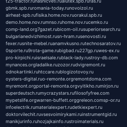
t25-tractor.ru
nashicveti.ru
alutex.spb.ru
fas.ru
gbmk.spb.ru
romania-today.ru
novoizol.ru
airheat-spb.ru
fisika.home.nov.ru
orakul.spb.ru
demo.home.nov.ru
mnso.ru
home.nov.ru
cemko.ru
comp-land.org
7gazet.ru
bicom-oil.ru
superiorsearch.ru
bulgarianedvizhimost.ru
sn-hram.ru
senovosti.ru
fexer.ru
snite-mebel.ru
anamvkusno.ru
technosaratov.ru
0sporte.ru
9rota-game.ru
bigbad.ru
227gp.ru
wes-ex.ru
pro-kirpichi.ru
israelsale.ru
black-lady.ru
stroy-db.com
mynances.org
ladalike.ru
zozor.ru
dvigremont.ru
odnokartinki.ru
htccare.ru
blogizotovoy.ru
oysters-digital.ru
o-remonte.org
remontdoma.com
myremont.org
portal-remonta.org
vyitikho.ru
mirjon.ru
superdeutsch.ru
mycrazystars.ru
filosofyfree.com
mypetslife.org
warren-buffett.org
greleon.com
sp-or.ru
infoelectrik.ru
materialexpert.ru
detkiexpert.ru
doktorvilechit.ru
vsesvoimirykami.ru
instrumentgid.ru
manikjurinfo.ru
hozjajkainfo.ru
stroimaterials.ru