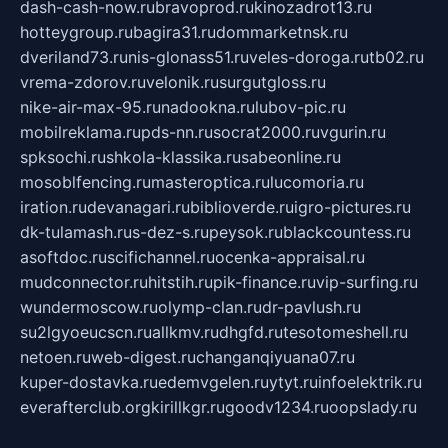
dash-cash-now.ru
bravoprod.ru
kinozadrot13.ru
hotteygroup.ru
bagira31.ru
dommarketnsk.ru
dveriland73.ru
nis-glonass51.ru
veles-doroga.ru
tb02.ru
vrema-zdorov.ru
velonik.ru
surgutgloss.ru
nike-air-max-95.ru
nadookna.ru
lubov-pic.ru
mobilreklama.ru
pds-nn.ru
socrat2000.ru
vgurin.ru
spksochi.ru
shkola-klassika.ru
sabeonline.ru
mosoblfencing.ru
masteroptica.ru
lucomoria.ru
iration.ru
devanagari.ru
biblioverde.ru
igro-pictures.ru
dk-tulamash.ru
s-dez-s.ru
peysok.ru
blackcountess.ru
asoftdoc.ru
scifichannel.ru
ocenka-appraisal.ru
mudconnector.ru
hitstih.ru
pik-finance.ru
vip-surfing.ru
wundermoscow.ru
olymp-clan.ru
dr-pavlush.ru
su2lgyoeucscn.ru
allkmv.ru
dhgfd.ru
tesotomeshell.ru
netoen.ru
web-digest.ru
changanqiyuana07.ru
kuper-dostavka.ru
edemvgelen.ru
ytyt.ru
infoelektrik.ru
everafterclub.org
kirillkgr.ru
goodv1234.ru
oopslady.ru