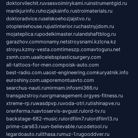
doktorvilechit.ru
vsesvoimirykami.ru
instrumentgid.ru
manikjurinfo.ru
hozjajkainfo.ru
stroimaterials.ru
doktoradvice.ru
selskoehozjajstvo.ru
otopleniehouse.ru
justinterior.ru
chastnyjdom.ru
mojateplica.ru
podelkimaster.ru
landshaftblog.ru
garazhov.com
monamy.net
stroysnami.kz
lcna.kz
stroyu.kz
my-vesta.com
timeszp.com
avtoguru.net
zsmh.com.ua
allcelebsplasticsurgery.com
all-tattoos-for-men.com
poisk-auto.com
best-radio.com.ua
ost-engineering.com
kuryatnik.info
euroshiny.com.ua
poremontuavto.com
searchus-nauti.ru
mirmam.info
smi366.ru
transgazstroy.ru
orgmanagement.org
yes-fitness.ru
xtreme-rp.ru
wasdpvp.ru
voda-otri.ru
tishinapve.ru
orenferma.ru
avtoservis-avgust.ru
lord-tv.ru
backstage-682-music.ru
lordfilm7.ru
lordfilm13.ru
prime-cars63.ru
un-believable.ru
codetool.ru
legardoauto.ru
lithasa.ru
muz-1.ru
gooddver.ru