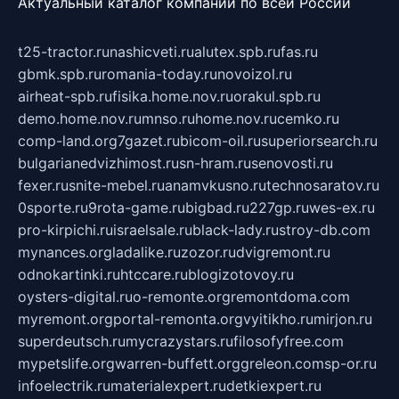
Актуальный каталог компаний по всей России
t25-tractor.ru
nashicveti.ru
alutex.spb.ru
fas.ru
gbmk.spb.ru
romania-today.ru
novoizol.ru
airheat-spb.ru
fisika.home.nov.ru
orakul.spb.ru
demo.home.nov.ru
mnso.ru
home.nov.ru
cemko.ru
comp-land.org
7gazet.ru
bicom-oil.ru
superiorsearch.ru
bulgarianedvizhimost.ru
sn-hram.ru
senovosti.ru
fexer.ru
snite-mebel.ru
anamvkusno.ru
technosaratov.ru
0sporte.ru
9rota-game.ru
bigbad.ru
227gp.ru
wes-ex.ru
pro-kirpichi.ru
israelsale.ru
black-lady.ru
stroy-db.com
mynances.org
ladalike.ru
zozor.ru
dvigremont.ru
odnokartinki.ru
htccare.ru
blogizotovoy.ru
oysters-digital.ru
o-remonte.org
remontdoma.com
myremont.org
portal-remonta.org
vyitikho.ru
mirjon.ru
superdeutsch.ru
mycrazystars.ru
filosofyfree.com
mypetslife.org
warren-buffett.org
greleon.com
sp-or.ru
infoelectrik.ru
materialexpert.ru
detkiexpert.ru