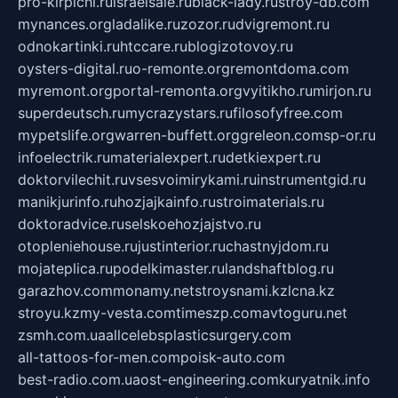
pro-kirpichi.ru
israelsale.ru
black-lady.ru
stroy-db.com
mynances.org
ladalike.ru
zozor.ru
dvigremont.ru
odnokartinki.ru
htccare.ru
blogizotovoy.ru
oysters-digital.ru
o-remonte.org
remontdoma.com
myremont.org
portal-remonta.org
vyitikho.ru
mirjon.ru
superdeutsch.ru
mycrazystars.ru
filosofyfree.com
mypetslife.org
warren-buffett.org
greleon.com
sp-or.ru
infoelectrik.ru
materialexpert.ru
detkiexpert.ru
doktorvilechit.ru
vsesvoimirykami.ru
instrumentgid.ru
manikjurinfo.ru
hozjajkainfo.ru
stroimaterials.ru
doktoradvice.ru
selskoehozjajstvo.ru
otopleniehouse.ru
justinterior.ru
chastnyjdom.ru
mojateplica.ru
podelkimaster.ru
landshaftblog.ru
garazhov.com
monamy.net
stroysnami.kz
lcna.kz
stroyu.kz
my-vesta.com
timeszp.com
avtoguru.net
zsmh.com.ua
allcelebsplasticsurgery.com
all-tattoos-for-men.com
poisk-auto.com
best-radio.com.ua
ost-engineering.com
kuryatnik.info