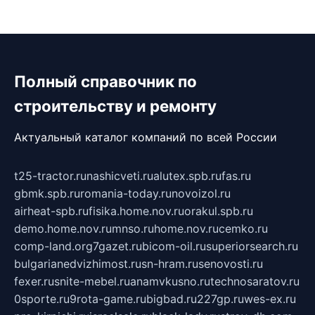
Полный справочник по
строительству и ремонту
Актуальный каталог компаний по всей России
t25-tractor.ru
nashicveti.ru
alutex.spb.ru
fas.ru
gbmk.spb.ru
romania-today.ru
novoizol.ru
airheat-spb.ru
fisika.home.nov.ru
orakul.spb.ru
demo.home.nov.ru
mnso.ru
home.nov.ru
cemko.ru
comp-land.org
7gazet.ru
bicom-oil.ru
superiorsearch.ru
bulgarianedvizhimost.ru
sn-hram.ru
senovosti.ru
fexer.ru
snite-mebel.ru
anamvkusno.ru
technosaratov.ru
0sporte.ru
9rota-game.ru
bigbad.ru
227gp.ru
wes-ex.ru