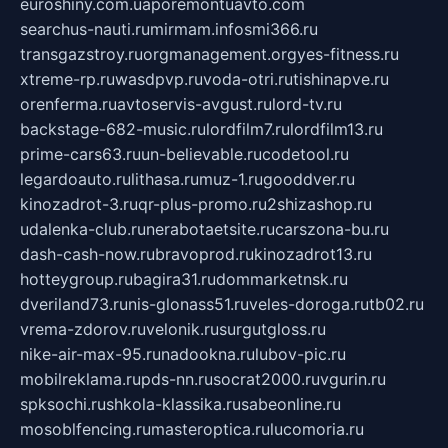
euroshiny.com.ua
poremontuavto.com
searchus-nauti.ru
mirmam.info
smi366.ru
transgazstroy.ru
orgmanagement.org
yes-fitness.ru
xtreme-rp.ru
wasdpvp.ru
voda-otri.ru
tishinapve.ru
orenferma.ru
avtoservis-avgust.ru
lord-tv.ru
backstage-682-music.ru
lordfilm7.ru
lordfilm13.ru
prime-cars63.ru
un-believable.ru
codetool.ru
legardoauto.ru
lithasa.ru
muz-1.ru
gooddver.ru
kinozadrot-3.ru
qr-plus-promo.ru
2shizashop.ru
udalenka-club.ru
nerabotaetsite.ru
carszona-bu.ru
dash-cash-now.ru
bravoprod.ru
kinozadrot13.ru
hotteygroup.ru
bagira31.ru
dommarketnsk.ru
dveriland73.ru
nis-glonass51.ru
veles-doroga.ru
tb02.ru
vrema-zdorov.ru
velonik.ru
surgutgloss.ru
nike-air-max-95.ru
nadookna.ru
lubov-pic.ru
mobilreklama.ru
pds-nn.ru
socrat2000.ru
vgurin.ru
spksochi.ru
shkola-klassika.ru
sabeonline.ru
mosoblfencing.ru
masteroptica.ru
lucomoria.ru