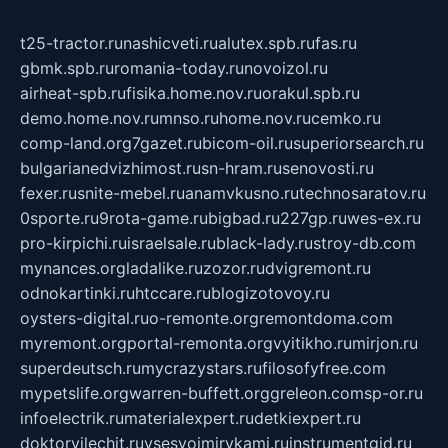
t25-tractor.ru
nashicveti.ru
alutex.spb.ru
fas.ru
gbmk.spb.ru
romania-today.ru
novoizol.ru
airheat-spb.ru
fisika.home.nov.ru
orakul.spb.ru
demo.home.nov.ru
mnso.ru
home.nov.ru
cemko.ru
comp-land.org
7gazet.ru
bicom-oil.ru
superiorsearch.ru
bulgarianedvizhimost.ru
sn-hram.ru
senovosti.ru
fexer.ru
snite-mebel.ru
anamvkusno.ru
technosaratov.ru
0sporte.ru
9rota-game.ru
bigbad.ru
227gp.ru
wes-ex.ru
pro-kirpichi.ru
israelsale.ru
black-lady.ru
stroy-db.com
mynances.org
ladalike.ru
zozor.ru
dvigremont.ru
odnokartinki.ru
htccare.ru
blogizotovoy.ru
oysters-digital.ru
o-remonte.org
remontdoma.com
myremont.org
portal-remonta.org
vyitikho.ru
mirjon.ru
superdeutsch.ru
mycrazystars.ru
filosofyfree.com
mypetslife.org
warren-buffett.org
greleon.com
sp-or.ru
infoelectrik.ru
materialexpert.ru
detkiexpert.ru
doktorvilechit.ru
vsesvoimirykami.ru
instrumentgid.ru