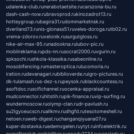
udalenka-club.ru
nerabotaetsite.ru
carszona-bu.ru
dash-cash-now.ru
bravoprod.ru
kinozadrot13.ru
hotteygroup.ru
bagira31.ru
dommarketnsk.ru
dveriland73.ru
nis-glonass51.ru
veles-doroga.ru
tb02.ru
vrema-zdorov.ru
velonik.ru
surgutgloss.ru
nike-air-max-95.ru
nadookna.ru
lubov-pic.ru
mobilreklama.ru
pds-nn.ru
socrat2000.ru
vgurin.ru
spksochi.ru
shkola-klassika.ru
sabeonline.ru
mosoblfencing.ru
masteroptica.ru
lucomoria.ru
iration.ru
devanagari.ru
biblioverde.ru
igro-pictures.ru
dk-tulamash.ru
s-dez-s.ru
peysok.ru
blackcountess.ru
asoftdoc.ru
scifichannel.ru
ocenka-appraisal.ru
mudconnector.ru
hitstih.ru
pik-finance.ru
vip-surfing.ru
wundermoscow.ru
olymp-clan.ru
dr-pavlush.ru
su2lgyoeucscn.ru
allkmv.ru
dhgfd.ru
tesotomeshell.ru
netoen.ru
web-digest.ru
changanqiyuana07.ru
kuper-dostavka.ru
edemvgelen.ru
ytyt.ru
infoelektrik.ru
everafterclub.org
kirillkgr.ru
goodv1234.ru
oopslady.ru