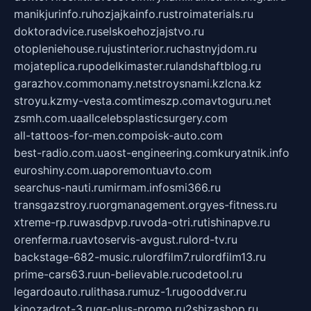
manikjurinfo.ru
hozjajkainfo.ru
stroimaterials.ru
doktoradvice.ru
selskoehozjajstvo.ru
otopleniehouse.ru
justinterior.ru
chastnyjdom.ru
mojateplica.ru
podelkimaster.ru
landshaftblog.ru
garazhov.com
monamy.net
stroysnami.kz
lcna.kz
stroyu.kz
my-vesta.com
timeszp.com
avtoguru.net
zsmh.com.ua
allcelebsplasticsurgery.com
all-tattoos-for-men.com
poisk-auto.com
best-radio.com.ua
ost-engineering.com
kuryatnik.info
euroshiny.com.ua
poremontuavto.com
searchus-nauti.ru
mirmam.info
smi366.ru
transgazstroy.ru
orgmanagement.org
yes-fitness.ru
xtreme-rp.ru
wasdpvp.ru
voda-otri.ru
tishinapve.ru
orenferma.ru
avtoservis-avgust.ru
lord-tv.ru
backstage-682-music.ru
lordfilm7.ru
lordfilm13.ru
prime-cars63.ru
un-believable.ru
codetool.ru
legardoauto.ru
lithasa.ru
muz-1.ru
gooddver.ru
kinozadrot-3.ru
qr-plus-promo.ru
2shizashop.ru