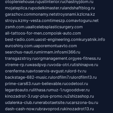
otopleniehouse.ru
justinterior.ru
chastnyjdom.ru
mojateplica.ru
podelkimaster.ru
landshaftblog.ru
garazhov.com
monamy.net
stroysnami.kz
lcna.kz
stroyu.kz
my-vesta.com
timeszp.com
avtoguru.net
zsmh.com.ua
allcelebsplasticsurgery.com
all-tattoos-for-men.com
poisk-auto.com
best-radio.com.ua
ost-engineering.com
kuryatnik.info
euroshiny.com.ua
poremontuavto.com
searchus-nauti.ru
mirmam.info
smi366.ru
transgazstroy.ru
orgmanagement.org
yes-fitness.ru
xtreme-rp.ru
wasdpvp.ru
voda-otri.ru
tishinapve.ru
orenferma.ru
avtoservis-avgust.ru
lord-tv.ru
backstage-682-music.ru
lordfilm7.ru
lordfilm13.ru
prime-cars63.ru
un-believable.ru
codetool.ru
legardoauto.ru
lithasa.ru
muz-1.ru
gooddver.ru
kinozadrot-3.ru
qr-plus-promo.ru
2shizashop.ru
udalenka-club.ru
nerabotaetsite.ru
carszona-bu.ru
dash-cash-now.ru
bravoprod.ru
kinozadrot13.ru