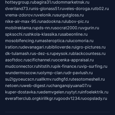
hotteygroup.ru
bagira31.ru
dommarketnsk.ru
dveriland73.ru
nis-glonass51.ru
veles-doroga.ru
tb02.ru
vrema-zdorov.ru
velonik.ru
surgutgloss.ru
nike-air-max-95.ru
nadookna.ru
lubov-pic.ru
mobilreklama.ru
pds-nn.ru
socrat2000.ru
vgurin.ru
spksochi.ru
shkola-klassika.ru
sabeonline.ru
mosoblfencing.ru
masteroptica.ru
lucomoria.ru
iration.ru
devanagari.ru
biblioverde.ru
igro-pictures.ru
dk-tulamash.ru
s-dez-s.ru
peysok.ru
blackcountess.ru
asoftdoc.ru
scifichannel.ru
ocenka-appraisal.ru
mudconnector.ru
hitstih.ru
pik-finance.ru
vip-surfing.ru
wundermoscow.ru
olymp-clan.ru
dr-pavlush.ru
su2lgyoeucscn.ru
allkmv.ru
dhgfd.ru
tesotomeshell.ru
netoen.ru
web-digest.ru
changanqiyuana07.ru
kuper-dostavka.ru
edemvgelen.ru
ytyt.ru
infoelektrik.ru
everafterclub.org
kirillkgr.ru
goodv1234.ru
oopslady.ru