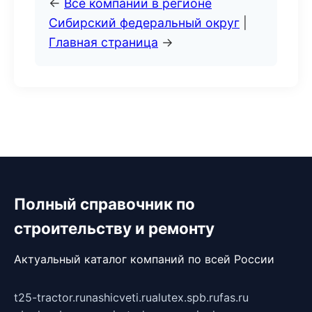
←
Все компании в регионе
Сибирский федеральный округ
|
Главная страница
→
Полный справочник по
строительству и ремонту
Актуальный каталог компаний по всей России
t25-tractor.ru
nashicveti.ru
alutex.spb.ru
fas.ru