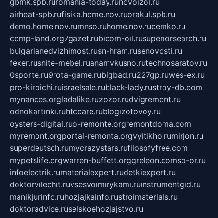
gbmk.spb.ru
romania-today.ru
novoizol.ru
airheat-spb.ru
fisika.home.nov.ru
orakul.spb.ru
demo.home.nov.ru
mnso.ru
home.nov.ru
cemko.ru
comp-land.org
7gazet.ru
bicom-oil.ru
superiorsearch.ru
bulgarianedvizhimost.ru
sn-hram.ru
senovosti.ru
fexer.ru
snite-mebel.ru
anamvkusno.ru
technosaratov.ru
0sporte.ru
9rota-game.ru
bigbad.ru
227gp.ru
wes-ex.ru
pro-kirpichi.ru
israelsale.ru
black-lady.ru
stroy-db.com
mynances.org
ladalike.ru
zozor.ru
dvigremont.ru
odnokartinki.ru
htccare.ru
blogizotovoy.ru
oysters-digital.ru
o-remonte.org
remontdoma.com
myremont.org
portal-remonta.org
vyitikho.ru
mirjon.ru
superdeutsch.ru
mycrazystars.ru
filosofyfree.com
mypetslife.org
warren-buffett.org
greleon.com
sp-or.ru
infoelectrik.ru
materialexpert.ru
detkiexpert.ru
doktorvilechit.ru
vsesvoimirykami.ru
instrumentgid.ru
manikjurinfo.ru
hozjajkainfo.ru
stroimaterials.ru
doktoradvice.ru
selskoehozjajstvo.ru