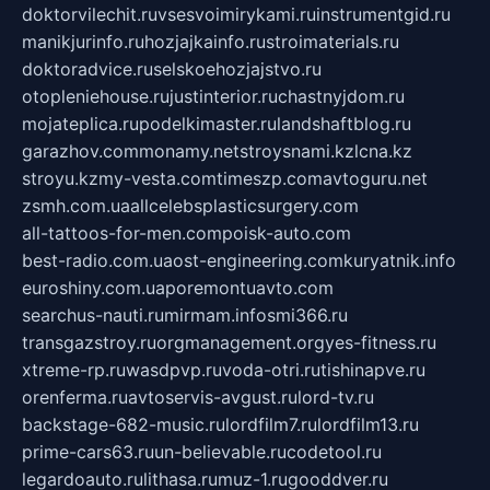
doktorvilechit.ru
vsesvoimirykami.ru
instrumentgid.ru
manikjurinfo.ru
hozjajkainfo.ru
stroimaterials.ru
doktoradvice.ru
selskoehozjajstvo.ru
otopleniehouse.ru
justinterior.ru
chastnyjdom.ru
mojateplica.ru
podelkimaster.ru
landshaftblog.ru
garazhov.com
monamy.net
stroysnami.kz
lcna.kz
stroyu.kz
my-vesta.com
timeszp.com
avtoguru.net
zsmh.com.ua
allcelebsplasticsurgery.com
all-tattoos-for-men.com
poisk-auto.com
best-radio.com.ua
ost-engineering.com
kuryatnik.info
euroshiny.com.ua
poremontuavto.com
searchus-nauti.ru
mirmam.info
smi366.ru
transgazstroy.ru
orgmanagement.org
yes-fitness.ru
xtreme-rp.ru
wasdpvp.ru
voda-otri.ru
tishinapve.ru
orenferma.ru
avtoservis-avgust.ru
lord-tv.ru
backstage-682-music.ru
lordfilm7.ru
lordfilm13.ru
prime-cars63.ru
un-believable.ru
codetool.ru
legardoauto.ru
lithasa.ru
muz-1.ru
gooddver.ru