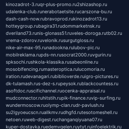
kinozadrot-3.ru
qr-plus-promo.ru
2shizashop.ru
udalenka-club.ru
nerabotaetsite.ru
carszona-bu.ru
dash-cash-now.ru
bravoprod.ru
kinozadrot13.ru
hotteygroup.ru
bagira31.ru
dommarketnsk.ru
dveriland73.ru
nis-glonass51.ru
veles-doroga.ru
tb02.ru
vrema-zdorov.ru
velonik.ru
surgutgloss.ru
nike-air-max-95.ru
nadookna.ru
lubov-pic.ru
mobilreklama.ru
pds-nn.ru
socrat2000.ru
vgurin.ru
spksochi.ru
shkola-klassika.ru
sabeonline.ru
mosoblfencing.ru
masteroptica.ru
lucomoria.ru
iration.ru
devanagari.ru
biblioverde.ru
igro-pictures.ru
dk-tulamash.ru
s-dez-s.ru
peysok.ru
blackcountess.ru
asoftdoc.ru
scifichannel.ru
ocenka-appraisal.ru
mudconnector.ru
hitstih.ru
pik-finance.ru
vip-surfing.ru
wundermoscow.ru
olymp-clan.ru
dr-pavlush.ru
su2lgyoeucscn.ru
allkmv.ru
dhgfd.ru
tesotomeshell.ru
netoen.ru
web-digest.ru
changanqiyuana07.ru
kuper-dostavka.ru
edemvgelen.ru
ytyt.ru
infoelektrik.ru