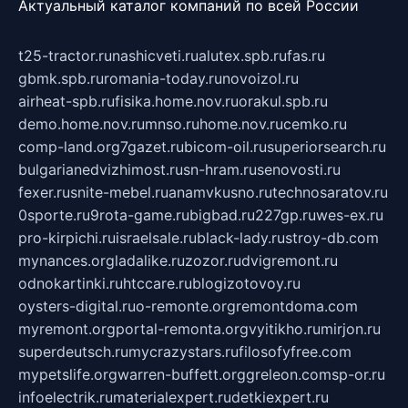
Актуальный каталог компаний по всей России
t25-tractor.ru
nashicveti.ru
alutex.spb.ru
fas.ru
gbmk.spb.ru
romania-today.ru
novoizol.ru
airheat-spb.ru
fisika.home.nov.ru
orakul.spb.ru
demo.home.nov.ru
mnso.ru
home.nov.ru
cemko.ru
comp-land.org
7gazet.ru
bicom-oil.ru
superiorsearch.ru
bulgarianedvizhimost.ru
sn-hram.ru
senovosti.ru
fexer.ru
snite-mebel.ru
anamvkusno.ru
technosaratov.ru
0sporte.ru
9rota-game.ru
bigbad.ru
227gp.ru
wes-ex.ru
pro-kirpichi.ru
israelsale.ru
black-lady.ru
stroy-db.com
mynances.org
ladalike.ru
zozor.ru
dvigremont.ru
odnokartinki.ru
htccare.ru
blogizotovoy.ru
oysters-digital.ru
o-remonte.org
remontdoma.com
myremont.org
portal-remonta.org
vyitikho.ru
mirjon.ru
superdeutsch.ru
mycrazystars.ru
filosofyfree.com
mypetslife.org
warren-buffett.org
greleon.com
sp-or.ru
infoelectrik.ru
materialexpert.ru
detkiexpert.ru