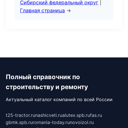
Сибирский федеральный округ
|
Главная страница
→
Полный справочник по
строительству и ремонту
Актуальный каталог компаний по всей России
t25-tractor.ru
nashicveti.ru
alutex.spb.ru
fas.ru
gbmk.spb.ru
romania-today.ru
novoizol.ru