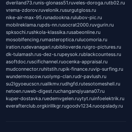
dveriland73.ru
nis-glonass51.ru
veles-doroga.ru
tb02.ru
vrema-zdorov.ru
velonik.ru
surgutgloss.ru
nike-air-max-95.ru
nadookna.ru
lubov-pic.ru
mobilreklama.ru
pds-nn.ru
socrat2000.ru
vgurin.ru
spksochi.ru
shkola-klassika.ru
sabeonline.ru
mosoblfencing.ru
masteroptica.ru
lucomoria.ru
iration.ru
devanagari.ru
biblioverde.ru
igro-pictures.ru
dk-tulamash.ru
s-dez-s.ru
peysok.ru
blackcountess.ru
asoftdoc.ru
scifichannel.ru
ocenka-appraisal.ru
mudconnector.ru
hitstih.ru
pik-finance.ru
vip-surfing.ru
wundermoscow.ru
olymp-clan.ru
dr-pavlush.ru
su2lgyoeucscn.ru
allkmv.ru
dhgfd.ru
tesotomeshell.ru
netoen.ru
web-digest.ru
changanqiyuana07.ru
kuper-dostavka.ru
edemvgelen.ru
ytyt.ru
infoelektrik.ru
everafterclub.org
kirillkgr.ru
goodv1234.ru
oopslady.ru