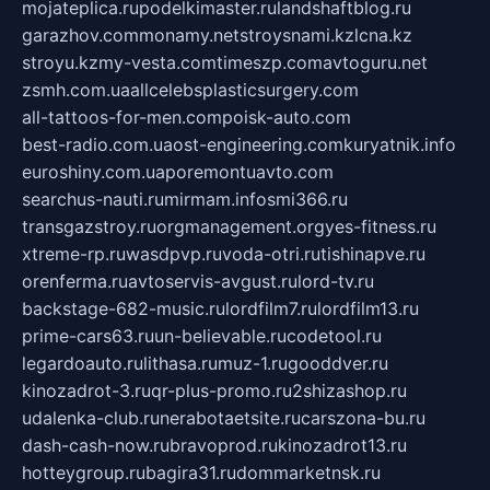
mojateplica.ru
podelkimaster.ru
landshaftblog.ru
garazhov.com
monamy.net
stroysnami.kz
lcna.kz
stroyu.kz
my-vesta.com
timeszp.com
avtoguru.net
zsmh.com.ua
allcelebsplasticsurgery.com
all-tattoos-for-men.com
poisk-auto.com
best-radio.com.ua
ost-engineering.com
kuryatnik.info
euroshiny.com.ua
poremontuavto.com
searchus-nauti.ru
mirmam.info
smi366.ru
transgazstroy.ru
orgmanagement.org
yes-fitness.ru
xtreme-rp.ru
wasdpvp.ru
voda-otri.ru
tishinapve.ru
orenferma.ru
avtoservis-avgust.ru
lord-tv.ru
backstage-682-music.ru
lordfilm7.ru
lordfilm13.ru
prime-cars63.ru
un-believable.ru
codetool.ru
legardoauto.ru
lithasa.ru
muz-1.ru
gooddver.ru
kinozadrot-3.ru
qr-plus-promo.ru
2shizashop.ru
udalenka-club.ru
nerabotaetsite.ru
carszona-bu.ru
dash-cash-now.ru
bravoprod.ru
kinozadrot13.ru
hotteygroup.ru
bagira31.ru
dommarketnsk.ru