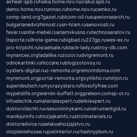
airheat-spb.ru
fisika.home.nov.ru
orakul.spb.ru
demo.home.nov.ru
mnso.ru
home.nov.ru
cemko.ru
comp-land.org
7gazet.ru
bicom-oil.ru
superiorsearch.ru
bulgarianedvizhimost.ru
sn-hram.ru
senovosti.ru
fexer.ru
snite-mebel.ru
anamvkusno.ru
technosaratov.ru
0sporte.ru
9rota-game.ru
bigbad.ru
227gp.ru
wes-ex.ru
pro-kirpichi.ru
israelsale.ru
black-lady.ru
stroy-db.com
mynances.org
ladalike.ru
zozor.ru
dvigremont.ru
odnokartinki.ru
htccare.ru
blogizotovoy.ru
oysters-digital.ru
o-remonte.org
remontdoma.com
myremont.org
portal-remonta.org
vyitikho.ru
mirjon.ru
superdeutsch.ru
mycrazystars.ru
filosofyfree.com
mypetslife.org
warren-buffett.org
greleon.com
sp-or.ru
infoelectrik.ru
materialexpert.ru
detkiexpert.ru
doktorvilechit.ru
vsesvoimirykami.ru
instrumentgid.ru
manikjurinfo.ru
hozjajkainfo.ru
stroimaterials.ru
doktoradvice.ru
selskoehozjajstvo.ru
otopleniehouse.ru
justinterior.ru
chastnyjdom.ru