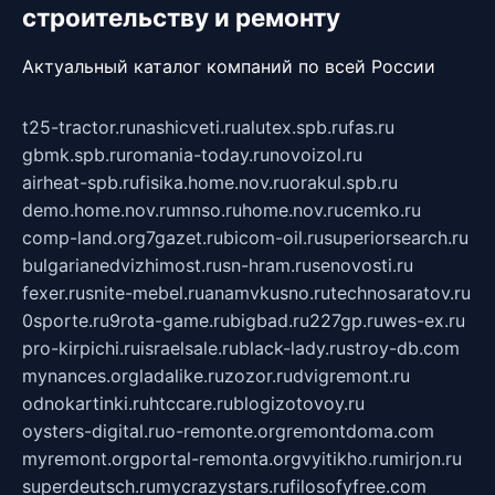
строительству и ремонту
Актуальный каталог компаний по всей России
t25-tractor.ru
nashicveti.ru
alutex.spb.ru
fas.ru
gbmk.spb.ru
romania-today.ru
novoizol.ru
airheat-spb.ru
fisika.home.nov.ru
orakul.spb.ru
demo.home.nov.ru
mnso.ru
home.nov.ru
cemko.ru
comp-land.org
7gazet.ru
bicom-oil.ru
superiorsearch.ru
bulgarianedvizhimost.ru
sn-hram.ru
senovosti.ru
fexer.ru
snite-mebel.ru
anamvkusno.ru
technosaratov.ru
0sporte.ru
9rota-game.ru
bigbad.ru
227gp.ru
wes-ex.ru
pro-kirpichi.ru
israelsale.ru
black-lady.ru
stroy-db.com
mynances.org
ladalike.ru
zozor.ru
dvigremont.ru
odnokartinki.ru
htccare.ru
blogizotovoy.ru
oysters-digital.ru
o-remonte.org
remontdoma.com
myremont.org
portal-remonta.org
vyitikho.ru
mirjon.ru
superdeutsch.ru
mycrazystars.ru
filosofyfree.com