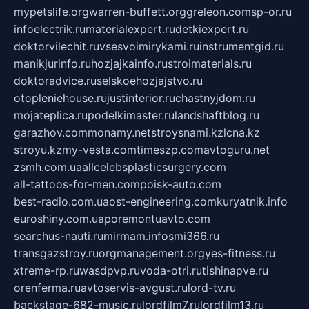
mypetslife.org
warren-buffett.org
greleon.com
sp-or.ru
infoelectrik.ru
materialexpert.ru
detkiexpert.ru
doktorvilechit.ru
vsesvoimirykami.ru
instrumentgid.ru
manikjurinfo.ru
hozjajkainfo.ru
stroimaterials.ru
doktoradvice.ru
selskoehozjajstvo.ru
otopleniehouse.ru
justinterior.ru
chastnyjdom.ru
mojateplica.ru
podelkimaster.ru
landshaftblog.ru
garazhov.com
monamy.net
stroysnami.kz
lcna.kz
stroyu.kz
my-vesta.com
timeszp.com
avtoguru.net
zsmh.com.ua
allcelebsplasticsurgery.com
all-tattoos-for-men.com
poisk-auto.com
best-radio.com.ua
ost-engineering.com
kuryatnik.info
euroshiny.com.ua
poremontuavto.com
searchus-nauti.ru
mirmam.info
smi366.ru
transgazstroy.ru
orgmanagement.org
yes-fitness.ru
xtreme-rp.ru
wasdpvp.ru
voda-otri.ru
tishinapve.ru
orenferma.ru
avtoservis-avgust.ru
lord-tv.ru
backstage-682-music.ru
lordfilm7.ru
lordfilm13.ru