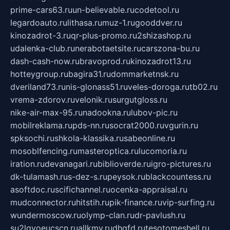
prime-cars63.ru
un-believable.ru
codetool.ru
legardoauto.ru
lithasa.ru
muz-1.ru
gooddver.ru
kinozadrot-3.ru
qr-plus-promo.ru
2shizashop.ru
udalenka-club.ru
nerabotaetsite.ru
carszona-bu.ru
dash-cash-now.ru
bravoprod.ru
kinozadrot13.ru
hotteygroup.ru
bagira31.ru
dommarketnsk.ru
dveriland73.ru
nis-glonass51.ru
veles-doroga.ru
tb02.ru
vrema-zdorov.ru
velonik.ru
surgutgloss.ru
nike-air-max-95.ru
nadookna.ru
lubov-pic.ru
mobilreklama.ru
pds-nn.ru
socrat2000.ru
vgurin.ru
spksochi.ru
shkola-klassika.ru
sabeonline.ru
mosoblfencing.ru
masteroptica.ru
lucomoria.ru
iration.ru
devanagari.ru
biblioverde.ru
igro-pictures.ru
dk-tulamash.ru
s-dez-s.ru
peysok.ru
blackcountess.ru
asoftdoc.ru
scifichannel.ru
ocenka-appraisal.ru
mudconnector.ru
hitstih.ru
pik-finance.ru
vip-surfing.ru
wundermoscow.ru
olymp-clan.ru
dr-pavlush.ru
su2lgyoeucscn.ru
allkmv.ru
dhgfd.ru
tesotomeshell.ru