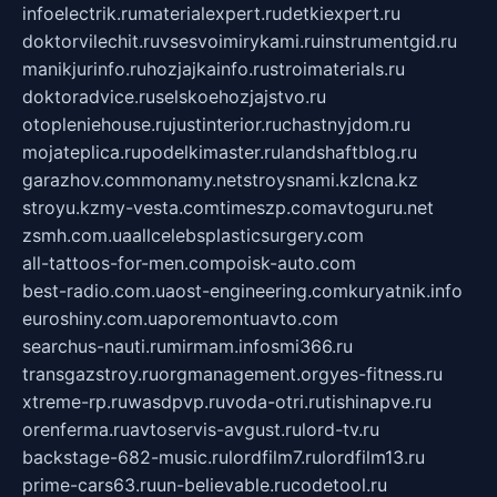
infoelectrik.ru
materialexpert.ru
detkiexpert.ru
doktorvilechit.ru
vsesvoimirykami.ru
instrumentgid.ru
manikjurinfo.ru
hozjajkainfo.ru
stroimaterials.ru
doktoradvice.ru
selskoehozjajstvo.ru
otopleniehouse.ru
justinterior.ru
chastnyjdom.ru
mojateplica.ru
podelkimaster.ru
landshaftblog.ru
garazhov.com
monamy.net
stroysnami.kz
lcna.kz
stroyu.kz
my-vesta.com
timeszp.com
avtoguru.net
zsmh.com.ua
allcelebsplasticsurgery.com
all-tattoos-for-men.com
poisk-auto.com
best-radio.com.ua
ost-engineering.com
kuryatnik.info
euroshiny.com.ua
poremontuavto.com
searchus-nauti.ru
mirmam.info
smi366.ru
transgazstroy.ru
orgmanagement.org
yes-fitness.ru
xtreme-rp.ru
wasdpvp.ru
voda-otri.ru
tishinapve.ru
orenferma.ru
avtoservis-avgust.ru
lord-tv.ru
backstage-682-music.ru
lordfilm7.ru
lordfilm13.ru
prime-cars63.ru
un-believable.ru
codetool.ru