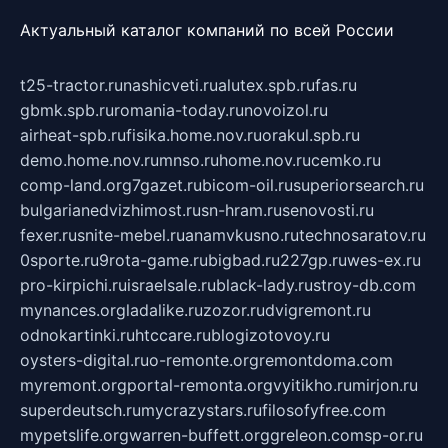
Актуальный каталог компаний по всей России
t25-tractor.ru
nashicveti.ru
alutex.spb.ru
fas.ru
gbmk.spb.ru
romania-today.ru
novoizol.ru
airheat-spb.ru
fisika.home.nov.ru
orakul.spb.ru
demo.home.nov.ru
mnso.ru
home.nov.ru
cemko.ru
comp-land.org
7gazet.ru
bicom-oil.ru
superiorsearch.ru
bulgarianedvizhimost.ru
sn-hram.ru
senovosti.ru
fexer.ru
snite-mebel.ru
anamvkusno.ru
technosaratov.ru
0sporte.ru
9rota-game.ru
bigbad.ru
227gp.ru
wes-ex.ru
pro-kirpichi.ru
israelsale.ru
black-lady.ru
stroy-db.com
mynances.org
ladalike.ru
zozor.ru
dvigremont.ru
odnokartinki.ru
htccare.ru
blogizotovoy.ru
oysters-digital.ru
o-remonte.org
remontdoma.com
myremont.org
portal-remonta.org
vyitikho.ru
mirjon.ru
superdeutsch.ru
mycrazystars.ru
filosofyfree.com
mypetslife.org
warren-buffett.org
greleon.com
sp-or.ru