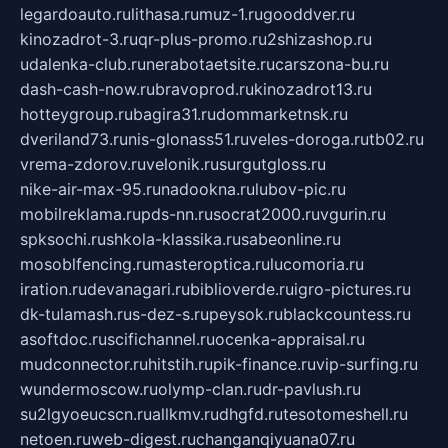
legardoauto.ru
lithasa.ru
muz-1.ru
gooddver.ru
kinozadrot-3.ru
qr-plus-promo.ru
2shizashop.ru
udalenka-club.ru
nerabotaetsite.ru
carszona-bu.ru
dash-cash-now.ru
bravoprod.ru
kinozadrot13.ru
hotteygroup.ru
bagira31.ru
dommarketnsk.ru
dveriland73.ru
nis-glonass51.ru
veles-doroga.ru
tb02.ru
vrema-zdorov.ru
velonik.ru
surgutgloss.ru
nike-air-max-95.ru
nadookna.ru
lubov-pic.ru
mobilreklama.ru
pds-nn.ru
socrat2000.ru
vgurin.ru
spksochi.ru
shkola-klassika.ru
sabeonline.ru
mosoblfencing.ru
masteroptica.ru
lucomoria.ru
iration.ru
devanagari.ru
biblioverde.ru
igro-pictures.ru
dk-tulamash.ru
s-dez-s.ru
peysok.ru
blackcountess.ru
asoftdoc.ru
scifichannel.ru
ocenka-appraisal.ru
mudconnector.ru
hitstih.ru
pik-finance.ru
vip-surfing.ru
wundermoscow.ru
olymp-clan.ru
dr-pavlush.ru
su2lgyoeucscn.ru
allkmv.ru
dhgfd.ru
tesotomeshell.ru
netoen.ru
web-digest.ru
changanqiyuana07.ru