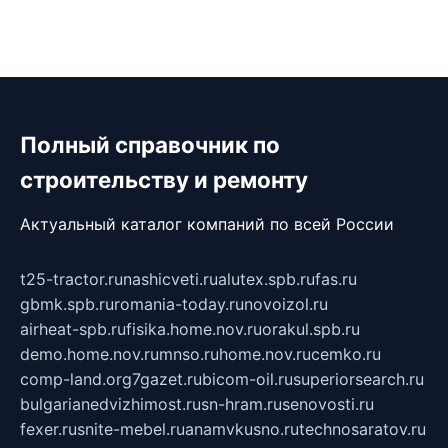
Полный справочник по
строительству и ремонту
Актуальный каталог компаний по всей России
t25-tractor.ru
nashicveti.ru
alutex.spb.ru
fas.ru
gbmk.spb.ru
romania-today.ru
novoizol.ru
airheat-spb.ru
fisika.home.nov.ru
orakul.spb.ru
demo.home.nov.ru
mnso.ru
home.nov.ru
cemko.ru
comp-land.org
7gazet.ru
bicom-oil.ru
superiorsearch.ru
bulgarianedvizhimost.ru
sn-hram.ru
senovosti.ru
fexer.ru
snite-mebel.ru
anamvkusno.ru
technosaratov.ru