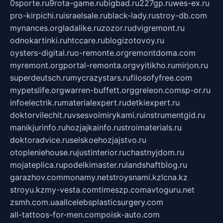
0sporte.ru
9rota-game.ru
bigbad.ru
227gp.ru
wes-ex.ru
pro-kirpichi.ru
israelsale.ru
black-lady.ru
stroy-db.com
mynances.org
ladalike.ru
zozor.ru
dvigremont.ru
odnokartinki.ru
htccare.ru
blogizotovoy.ru
oysters-digital.ru
o-remonte.org
remontdoma.com
myremont.org
portal-remonta.org
vyitikho.ru
mirjon.ru
superdeutsch.ru
mycrazystars.ru
filosofyfree.com
mypetslife.org
warren-buffett.org
greleon.com
sp-or.ru
infoelectrik.ru
materialexpert.ru
detkiexpert.ru
doktorvilechit.ru
vsesvoimirykami.ru
instrumentgid.ru
manikjurinfo.ru
hozjajkainfo.ru
stroimaterials.ru
doktoradvice.ru
selskoehozjajstvo.ru
otopleniehouse.ru
justinterior.ru
chastnyjdom.ru
mojateplica.ru
podelkimaster.ru
landshaftblog.ru
garazhov.com
monamy.net
stroysnami.kz
lcna.kz
stroyu.kz
my-vesta.com
timeszp.com
avtoguru.net
zsmh.com.ua
allcelebsplasticsurgery.com
all-tattoos-for-men.com
poisk-auto.com