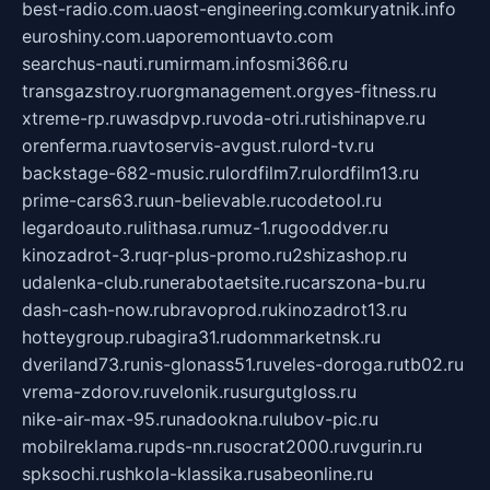
best-radio.com.ua
ost-engineering.com
kuryatnik.info
euroshiny.com.ua
poremontuavto.com
searchus-nauti.ru
mirmam.info
smi366.ru
transgazstroy.ru
orgmanagement.org
yes-fitness.ru
xtreme-rp.ru
wasdpvp.ru
voda-otri.ru
tishinapve.ru
orenferma.ru
avtoservis-avgust.ru
lord-tv.ru
backstage-682-music.ru
lordfilm7.ru
lordfilm13.ru
prime-cars63.ru
un-believable.ru
codetool.ru
legardoauto.ru
lithasa.ru
muz-1.ru
gooddver.ru
kinozadrot-3.ru
qr-plus-promo.ru
2shizashop.ru
udalenka-club.ru
nerabotaetsite.ru
carszona-bu.ru
dash-cash-now.ru
bravoprod.ru
kinozadrot13.ru
hotteygroup.ru
bagira31.ru
dommarketnsk.ru
dveriland73.ru
nis-glonass51.ru
veles-doroga.ru
tb02.ru
vrema-zdorov.ru
velonik.ru
surgutgloss.ru
nike-air-max-95.ru
nadookna.ru
lubov-pic.ru
mobilreklama.ru
pds-nn.ru
socrat2000.ru
vgurin.ru
spksochi.ru
shkola-klassika.ru
sabeonline.ru