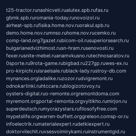
t25-tractor.ru
nashicveti.ru
alutex.spb.ru
fas.ru
gbmk.spb.ru
romania-today.ru
novoizol.ru
airheat-spb.ru
fisika.home.nov.ru
orakul.spb.ru
demo.home.nov.ru
mnso.ru
home.nov.ru
cemko.ru
comp-land.org
7gazet.ru
bicom-oil.ru
superiorsearch.ru
bulgarianedvizhimost.ru
sn-hram.ru
senovosti.ru
fexer.ru
snite-mebel.ru
anamvkusno.ru
technosaratov.ru
0sporte.ru
9rota-game.ru
bigbad.ru
227gp.ru
wes-ex.ru
pro-kirpichi.ru
israelsale.ru
black-lady.ru
stroy-db.com
mynances.org
ladalike.ru
zozor.ru
dvigremont.ru
odnokartinki.ru
htccare.ru
blogizotovoy.ru
oysters-digital.ru
o-remonte.org
remontdoma.com
myremont.org
portal-remonta.org
vyitikho.ru
mirjon.ru
superdeutsch.ru
mycrazystars.ru
filosofyfree.com
mypetslife.org
warren-buffett.org
greleon.com
sp-or.ru
infoelectrik.ru
materialexpert.ru
detkiexpert.ru
doktorvilechit.ru
vsesvoimirykami.ru
instrumentgid.ru