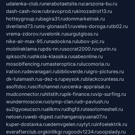
udalenka-club.ru
nerabotaetsite.ru
carszona-bu.ru
dash-cash-now.ru
bravoprod.ru
kinozadrot13.ru
hotteygroup.ru
bagira31.ru
dommarketnsk.ru
dveriland73.ru
nis-glonass51.ru
veles-doroga.ru
tb02.ru
vrema-zdorov.ru
velonik.ru
surgutgloss.ru
nike-air-max-95.ru
nadookna.ru
lubov-pic.ru
mobilreklama.ru
pds-nn.ru
socrat2000.ru
vgurin.ru
spksochi.ru
shkola-klassika.ru
sabeonline.ru
mosoblfencing.ru
masteroptica.ru
lucomoria.ru
iration.ru
devanagari.ru
biblioverde.ru
igro-pictures.ru
dk-tulamash.ru
s-dez-s.ru
peysok.ru
blackcountess.ru
asoftdoc.ru
scifichannel.ru
ocenka-appraisal.ru
mudconnector.ru
hitstih.ru
pik-finance.ru
vip-surfing.ru
wundermoscow.ru
olymp-clan.ru
dr-pavlush.ru
su2lgyoeucscn.ru
allkmv.ru
dhgfd.ru
tesotomeshell.ru
netoen.ru
web-digest.ru
changanqiyuana07.ru
kuper-dostavka.ru
edemvgelen.ru
ytyt.ru
infoelektrik.ru
everafterclub.org
kirillkgr.ru
goodv1234.ru
oopslady.ru