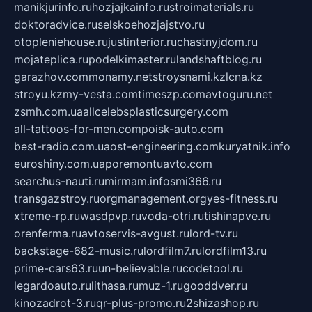
manikjurinfo.ru
hozjajkainfo.ru
stroimaterials.ru
doktoradvice.ru
selskoehozjajstvo.ru
otopleniehouse.ru
justinterior.ru
chastnyjdom.ru
mojateplica.ru
podelkimaster.ru
landshaftblog.ru
garazhov.com
monamy.net
stroysnami.kz
lcna.kz
stroyu.kz
my-vesta.com
timeszp.com
avtoguru.net
zsmh.com.ua
allcelebsplasticsurgery.com
all-tattoos-for-men.com
poisk-auto.com
best-radio.com.ua
ost-engineering.com
kuryatnik.info
euroshiny.com.ua
poremontuavto.com
searchus-nauti.ru
mirmam.info
smi366.ru
transgazstroy.ru
orgmanagement.org
yes-fitness.ru
xtreme-rp.ru
wasdpvp.ru
voda-otri.ru
tishinapve.ru
orenferma.ru
avtoservis-avgust.ru
lord-tv.ru
backstage-682-music.ru
lordfilm7.ru
lordfilm13.ru
prime-cars63.ru
un-believable.ru
codetool.ru
legardoauto.ru
lithasa.ru
muz-1.ru
gooddver.ru
kinozadrot-3.ru
qr-plus-promo.ru
2shizashop.ru