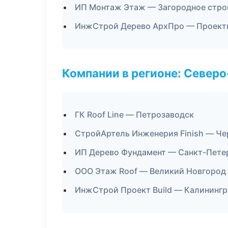
ИП Монтаж Этаж — Загородное стро
ИнжСтрой Дерево АрхПро — Проект
Компании в регионе: Север
ГК Roof Line — Петрозаводск
СтройАртель Инженерия Finish — Че
ИП Дерево Фундамент — Санкт-Пете
ООО Этаж Roof — Великий Новгород
ИнжСтрой Проект Build — Калинингр