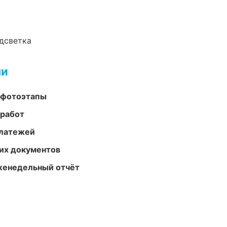
одсветка
ми
 фотоэтапы
 работ
платежей
их документов
женедельный отчёт