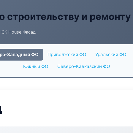
о строительству и ремонту
 СК House Фасад
ро-Западный ФО
Приволжский ФО
Уральский ФО
Южный ФО
Северо-Кавказский ФО
д