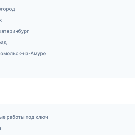
вгород
к
катеринбург
рад
сомольск-на-Амуре
е работы под ключ
и