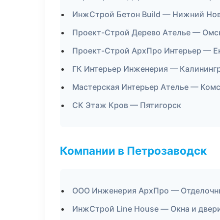
ИнжСтрой Бетон Build — Нижний Но
Проект-Строй Дерево Ателье — Омс
Проект-Строй АрхПро Интерьер — Е
ГК Интерьер Инженерия — Калининг
Мастерская Интерьер Ателье — Ком
СК Этаж Кров — Пятигорск
Компании в Петрозаводск
ООО Инженерия АрхПро — Отделочны
ИнжСтрой Line House — Окна и двер