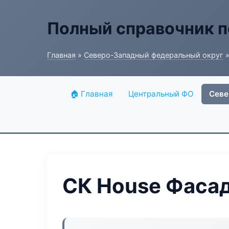
Полный справочник п
Главная
»
Северо-Западный федеральный округ
»
🏠 Главная
Центральный ФО
Севе
СК House Фаса