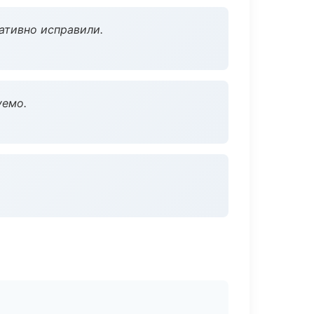
ативно исправили.
уемо.