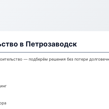
ьство в Петрозаводск
оительство — подберём решения без потери долговечн
динг
ора