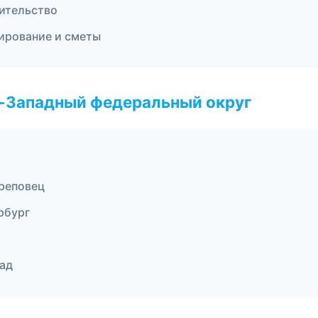
ительство
ирование и сметы
о-Западный федеральный округ
реповец
рбург
ад