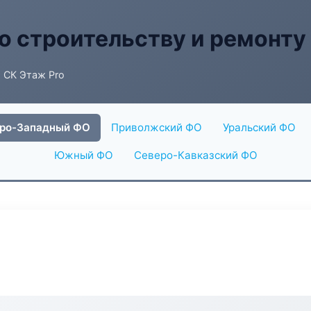
о строительству и ремонту
 СК Этаж Pro
ро-Западный ФО
Приволжский ФО
Уральский ФО
Южный ФО
Северо-Кавказский ФО