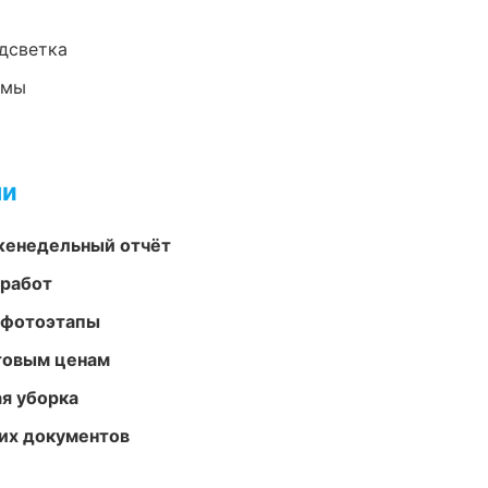
одсветка
емы
ми
женедельный отчёт
 работ
 фотоэтапы
птовым ценам
ая уборка
их документов