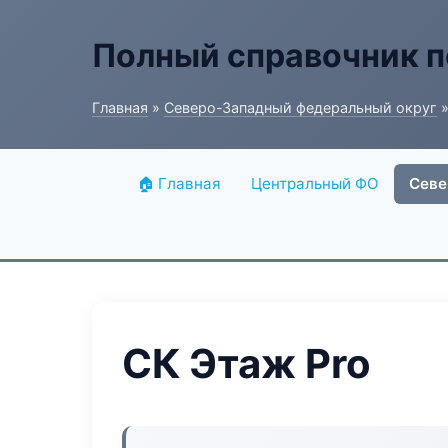
Полный справочник п
Главная
»
Северо-Западный федеральный округ
»
🏠 Главная
Центральный ФО
Севе
СК Этаж Pro