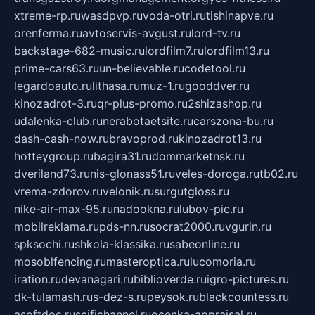
xtreme-rp.ru
wasdpvp.ru
voda-otri.ru
tishinapve.ru
orenferma.ru
avtoservis-avgust.ru
lord-tv.ru
backstage-682-music.ru
lordfilm7.ru
lordfilm13.ru
prime-cars63.ru
un-believable.ru
codetool.ru
legardoauto.ru
lithasa.ru
muz-1.ru
gooddver.ru
kinozadrot-3.ru
qr-plus-promo.ru
2shizashop.ru
udalenka-club.ru
nerabotaetsite.ru
carszona-bu.ru
dash-cash-now.ru
bravoprod.ru
kinozadrot13.ru
hotteygroup.ru
bagira31.ru
dommarketnsk.ru
dveriland73.ru
nis-glonass51.ru
veles-doroga.ru
tb02.ru
vrema-zdorov.ru
velonik.ru
surgutgloss.ru
nike-air-max-95.ru
nadookna.ru
lubov-pic.ru
mobilreklama.ru
pds-nn.ru
socrat2000.ru
vgurin.ru
spksochi.ru
shkola-klassika.ru
sabeonline.ru
mosoblfencing.ru
masteroptica.ru
lucomoria.ru
iration.ru
devanagari.ru
biblioverde.ru
igro-pictures.ru
dk-tulamash.ru
s-dez-s.ru
peysok.ru
blackcountess.ru
asoftdoc.ru
scifichannel.ru
ocenka-appraisal.ru