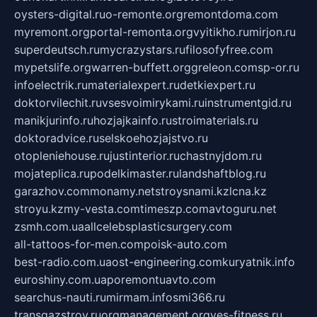
oysters-digital.ru
o-remonte.org
remontdoma.com
myremont.org
portal-remonta.org
vyitikho.ru
mirjon.ru
superdeutsch.ru
mycrazystars.ru
filosofyfree.com
mypetslife.org
warren-buffett.org
greleon.com
sp-or.ru
infoelectrik.ru
materialexpert.ru
detkiexpert.ru
doktorvilechit.ru
vsesvoimirykami.ru
instrumentgid.ru
manikjurinfo.ru
hozjajkainfo.ru
stroimaterials.ru
doktoradvice.ru
selskoehozjajstvo.ru
otopleniehouse.ru
justinterior.ru
chastnyjdom.ru
mojateplica.ru
podelkimaster.ru
landshaftblog.ru
garazhov.com
monamy.net
stroysnami.kz
lcna.kz
stroyu.kz
my-vesta.com
timeszp.com
avtoguru.net
zsmh.com.ua
allcelebsplasticsurgery.com
all-tattoos-for-men.com
poisk-auto.com
best-radio.com.ua
ost-engineering.com
kuryatnik.info
euroshiny.com.ua
poremontuavto.com
searchus-nauti.ru
mirmam.info
smi366.ru
transgazstroy.ru
orgmanagement.org
yes-fitness.ru