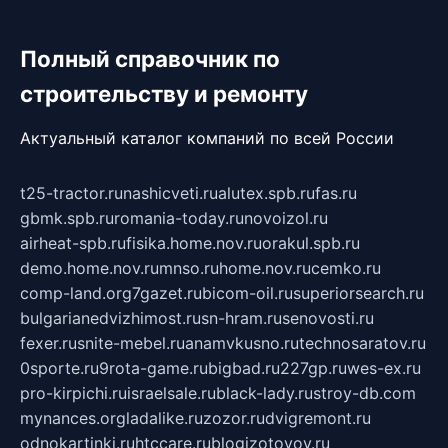
Полный справочник по
строительству и ремонту
Актуальный каталог компаний по всей России
t25-tractor.ru
nashicveti.ru
alutex.spb.ru
fas.ru
gbmk.spb.ru
romania-today.ru
novoizol.ru
airheat-spb.ru
fisika.home.nov.ru
orakul.spb.ru
demo.home.nov.ru
mnso.ru
home.nov.ru
cemko.ru
comp-land.org
7gazet.ru
bicom-oil.ru
superiorsearch.ru
bulgarianedvizhimost.ru
sn-hram.ru
senovosti.ru
fexer.ru
snite-mebel.ru
anamvkusno.ru
technosaratov.ru
0sporte.ru
9rota-game.ru
bigbad.ru
227gp.ru
wes-ex.ru
pro-kirpichi.ru
israelsale.ru
black-lady.ru
stroy-db.com
mynances.org
ladalike.ru
zozor.ru
dvigremont.ru
odnokartinki.ru
htccare.ru
blogizotovoy.ru