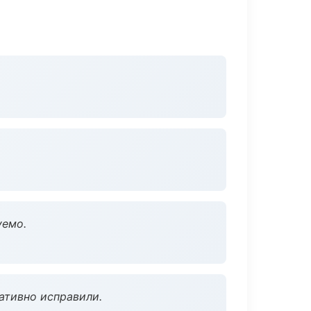
уемо.
ативно исправили.