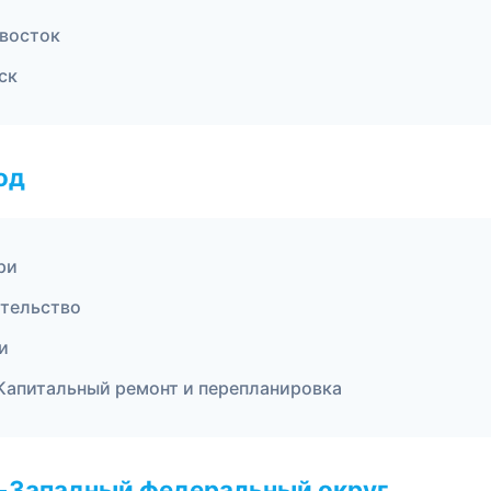
восток
ск
од
ри
ительство
и
Капитальный ремонт и перепланировка
о-Западный федеральный округ