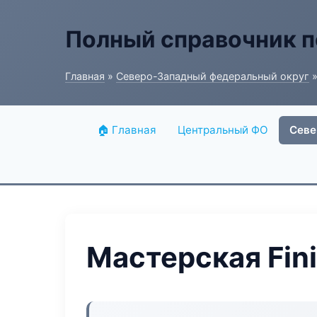
Полный справочник п
Главная
»
Северо-Западный федеральный округ
»
🏠 Главная
Центральный ФО
Севе
Мастерская Fin