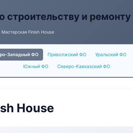
о строительству и ремонту
 Мастерская Finish House
ро-Западный ФО
Приволжский ФО
Уральский ФО
Южный ФО
Северо-Кавказский ФО
ish House