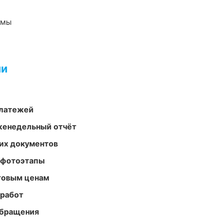
емы
ми
платежей
женедельный отчёт
их документов
 фотоэтапы
птовым ценам
 работ
обращения