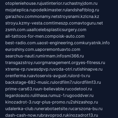
otopleniehouse.ru
justinterior.ru
chastnyjdom.ru
mojateplica.ru
podelkimaster.ru
landshaftblog.ru
garazhov.com
monamy.net
stroysnami.kz
lcna.kz
stroyu.kz
my-vesta.com
timeszp.com
avtoguru.net
zsmh.com.ua
allcelebsplasticsurgery.com
all-tattoos-for-men.com
poisk-auto.com
best-radio.com.ua
ost-engineering.com
kuryatnik.info
euroshiny.com.ua
poremontuavto.com
searchus-nauti.ru
mirmam.info
smi366.ru
transgazstroy.ru
orgmanagement.org
yes-fitness.ru
xtreme-rp.ru
wasdpvp.ru
voda-otri.ru
tishinapve.ru
orenferma.ru
avtoservis-avgust.ru
lord-tv.ru
backstage-682-music.ru
lordfilm7.ru
lordfilm13.ru
prime-cars63.ru
un-believable.ru
codetool.ru
legardoauto.ru
lithasa.ru
muz-1.ru
gooddver.ru
kinozadrot-3.ru
qr-plus-promo.ru
2shizashop.ru
udalenka-club.ru
nerabotaetsite.ru
carszona-bu.ru
dash-cash-now.ru
bravoprod.ru
kinozadrot13.ru