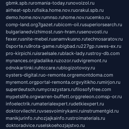
gbmk.spb.ru
romania-today.ru
novoizol.ru
airheat-spb.ru
fisika.home.nov.ru
orakul.spb.ru
demo.home.nov.ru
mnso.ru
home.nov.ru
cemko.ru
comp-land.org
7gazet.ru
bicom-oil.ru
superiorsearch.ru
bulgarianedvizhimost.ru
sn-hram.ru
senovosti.ru
fexer.ru
snite-mebel.ru
anamvkusno.ru
technosaratov.ru
0sporte.ru
9rota-game.ru
bigbad.ru
227gp.ru
wes-ex.ru
pro-kirpichi.ru
israelsale.ru
black-lady.ru
stroy-db.com
mynances.org
ladalike.ru
zozor.ru
dvigremont.ru
odnokartinki.ru
htccare.ru
blogizotovoy.ru
oysters-digital.ru
o-remonte.org
remontdoma.com
myremont.org
portal-remonta.org
vyitikho.ru
mirjon.ru
superdeutsch.ru
mycrazystars.ru
filosofyfree.com
mypetslife.org
warren-buffett.org
greleon.com
sp-or.ru
infoelectrik.ru
materialexpert.ru
detkiexpert.ru
doktorvilechit.ru
vsesvoimirykami.ru
instrumentgid.ru
manikjurinfo.ru
hozjajkainfo.ru
stroimaterials.ru
doktoradvice.ru
selskoehozjajstvo.ru