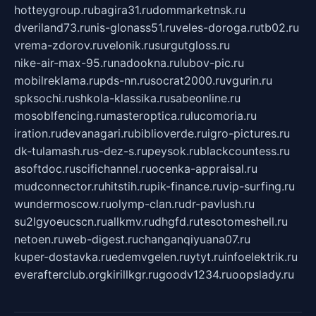
hotteygroup.ru
bagira31.ru
dommarketnsk.ru
dveriland73.ru
nis-glonass51.ru
veles-doroga.ru
tb02.ru
vrema-zdorov.ru
velonik.ru
surgutgloss.ru
nike-air-max-95.ru
nadookna.ru
lubov-pic.ru
mobilreklama.ru
pds-nn.ru
socrat2000.ru
vgurin.ru
spksochi.ru
shkola-klassika.ru
sabeonline.ru
mosoblfencing.ru
masteroptica.ru
lucomoria.ru
iration.ru
devanagari.ru
biblioverde.ru
igro-pictures.ru
dk-tulamash.ru
s-dez-s.ru
peysok.ru
blackcountess.ru
asoftdoc.ru
scifichannel.ru
ocenka-appraisal.ru
mudconnector.ru
hitstih.ru
pik-finance.ru
vip-surfing.ru
wundermoscow.ru
olymp-clan.ru
dr-pavlush.ru
su2lgyoeucscn.ru
allkmv.ru
dhgfd.ru
tesotomeshell.ru
netoen.ru
web-digest.ru
changanqiyuana07.ru
kuper-dostavka.ru
edemvgelen.ru
ytyt.ru
infoelektrik.ru
everafterclub.org
kirillkgr.ru
goodv1234.ru
oopslady.ru