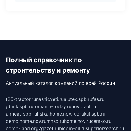
Полный справочник по
строительству и ремонту
Актуальный каталог компаний по всей России
t25-tractor.ru
nashicveti.ru
alutex.spb.ru
fas.ru
gbmk.spb.ru
romania-today.ru
novoizol.ru
airheat-spb.ru
fisika.home.nov.ru
orakul.spb.ru
demo.home.nov.ru
mnso.ru
home.nov.ru
cemko.ru
comp-land.org
7gazet.ru
bicom-oil.ru
superiorsearch.ru