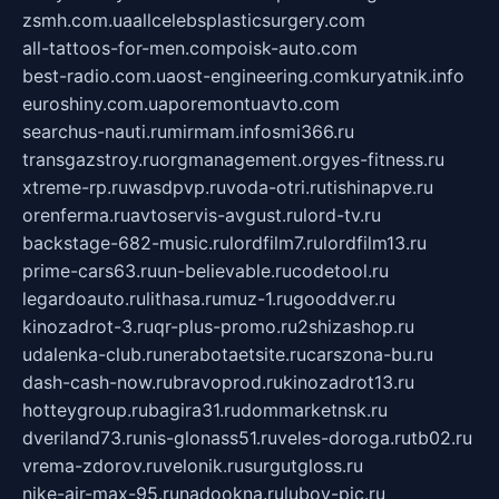
zsmh.com.ua
allcelebsplasticsurgery.com
all-tattoos-for-men.com
poisk-auto.com
best-radio.com.ua
ost-engineering.com
kuryatnik.info
euroshiny.com.ua
poremontuavto.com
searchus-nauti.ru
mirmam.info
smi366.ru
transgazstroy.ru
orgmanagement.org
yes-fitness.ru
xtreme-rp.ru
wasdpvp.ru
voda-otri.ru
tishinapve.ru
orenferma.ru
avtoservis-avgust.ru
lord-tv.ru
backstage-682-music.ru
lordfilm7.ru
lordfilm13.ru
prime-cars63.ru
un-believable.ru
codetool.ru
legardoauto.ru
lithasa.ru
muz-1.ru
gooddver.ru
kinozadrot-3.ru
qr-plus-promo.ru
2shizashop.ru
udalenka-club.ru
nerabotaetsite.ru
carszona-bu.ru
dash-cash-now.ru
bravoprod.ru
kinozadrot13.ru
hotteygroup.ru
bagira31.ru
dommarketnsk.ru
dveriland73.ru
nis-glonass51.ru
veles-doroga.ru
tb02.ru
vrema-zdorov.ru
velonik.ru
surgutgloss.ru
nike-air-max-95.ru
nadookna.ru
lubov-pic.ru