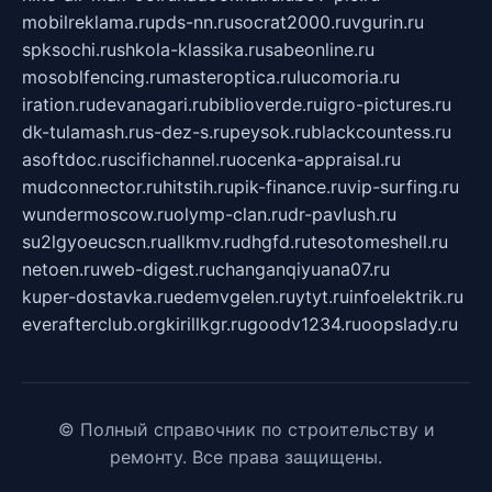
mobilreklama.ru
pds-nn.ru
socrat2000.ru
vgurin.ru
spksochi.ru
shkola-klassika.ru
sabeonline.ru
mosoblfencing.ru
masteroptica.ru
lucomoria.ru
iration.ru
devanagari.ru
biblioverde.ru
igro-pictures.ru
dk-tulamash.ru
s-dez-s.ru
peysok.ru
blackcountess.ru
asoftdoc.ru
scifichannel.ru
ocenka-appraisal.ru
mudconnector.ru
hitstih.ru
pik-finance.ru
vip-surfing.ru
wundermoscow.ru
olymp-clan.ru
dr-pavlush.ru
su2lgyoeucscn.ru
allkmv.ru
dhgfd.ru
tesotomeshell.ru
netoen.ru
web-digest.ru
changanqiyuana07.ru
kuper-dostavka.ru
edemvgelen.ru
ytyt.ru
infoelektrik.ru
everafterclub.org
kirillkgr.ru
goodv1234.ru
oopslady.ru
© Полный справочник по строительству и
ремонту. Все права защищены.