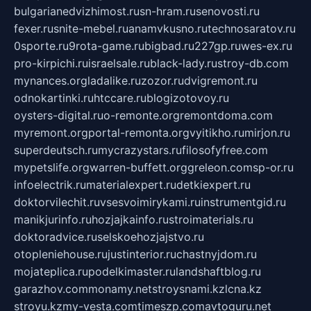
bulgarianedvizhimost.ru
sn-hram.ru
senovosti.ru
fexer.ru
snite-mebel.ru
anamvkusno.ru
technosaratov.ru
0sporte.ru
9rota-game.ru
bigbad.ru
227gp.ru
wes-ex.ru
pro-kirpichi.ru
israelsale.ru
black-lady.ru
stroy-db.com
mynances.org
ladalike.ru
zozor.ru
dvigremont.ru
odnokartinki.ru
htccare.ru
blogizotovoy.ru
oysters-digital.ru
o-remonte.org
remontdoma.com
myremont.org
portal-remonta.org
vyitikho.ru
mirjon.ru
superdeutsch.ru
mycrazystars.ru
filosofyfree.com
mypetslife.org
warren-buffett.org
greleon.com
sp-or.ru
infoelectrik.ru
materialexpert.ru
detkiexpert.ru
doktorvilechit.ru
vsesvoimirykami.ru
instrumentgid.ru
manikjurinfo.ru
hozjajkainfo.ru
stroimaterials.ru
doktoradvice.ru
selskoehozjajstvo.ru
otopleniehouse.ru
justinterior.ru
chastnyjdom.ru
mojateplica.ru
podelkimaster.ru
landshaftblog.ru
garazhov.com
monamy.net
stroysnami.kz
lcna.kz
stroyu.kz
my-vesta.com
timeszp.com
avtoguru.net