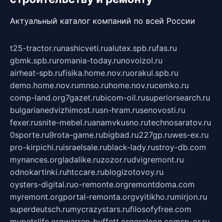
Актуальный каталог компаний по всей России
t25-tractor.ru
nashicveti.ru
alutex.spb.ru
fas.ru
gbmk.spb.ru
romania-today.ru
novoizol.ru
airheat-spb.ru
fisika.home.nov.ru
orakul.spb.ru
demo.home.nov.ru
mnso.ru
home.nov.ru
cemko.ru
comp-land.org
7gazet.ru
bicom-oil.ru
superiorsearch.ru
bulgarianedvizhimost.ru
sn-hram.ru
senovosti.ru
fexer.ru
snite-mebel.ru
anamvkusno.ru
technosaratov.ru
0sporte.ru
9rota-game.ru
bigbad.ru
227gp.ru
wes-ex.ru
pro-kirpichi.ru
israelsale.ru
black-lady.ru
stroy-db.com
mynances.org
ladalike.ru
zozor.ru
dvigremont.ru
odnokartinki.ru
htccare.ru
blogizotovoy.ru
oysters-digital.ru
o-remonte.org
remontdoma.com
myremont.org
portal-remonta.org
vyitikho.ru
mirjon.ru
superdeutsch.ru
mycrazystars.ru
filosofyfree.com
mypetslife.org
warren-buffett.org
greleon.com
sp-or.ru