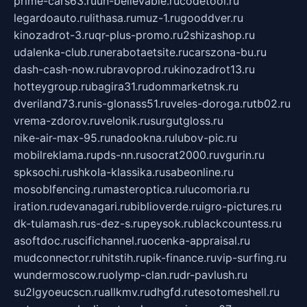
prime-cars63.ru
un-believable.ru
codetool.ru
legardoauto.ru
lithasa.ru
muz-1.ru
gooddver.ru
kinozadrot-3.ru
qr-plus-promo.ru
2shizashop.ru
udalenka-club.ru
nerabotaetsite.ru
carszona-bu.ru
dash-cash-now.ru
bravoprod.ru
kinozadrot13.ru
hotteygroup.ru
bagira31.ru
dommarketnsk.ru
dveriland73.ru
nis-glonass51.ru
veles-doroga.ru
tb02.ru
vrema-zdorov.ru
velonik.ru
surgutgloss.ru
nike-air-max-95.ru
nadookna.ru
lubov-pic.ru
mobilreklama.ru
pds-nn.ru
socrat2000.ru
vgurin.ru
spksochi.ru
shkola-klassika.ru
sabeonline.ru
mosoblfencing.ru
masteroptica.ru
lucomoria.ru
iration.ru
devanagari.ru
biblioverde.ru
igro-pictures.ru
dk-tulamash.ru
s-dez-s.ru
peysok.ru
blackcountess.ru
asoftdoc.ru
scifichannel.ru
ocenka-appraisal.ru
mudconnector.ru
hitstih.ru
pik-finance.ru
vip-surfing.ru
wundermoscow.ru
olymp-clan.ru
dr-pavlush.ru
su2lgyoeucscn.ru
allkmv.ru
dhgfd.ru
tesotomeshell.ru