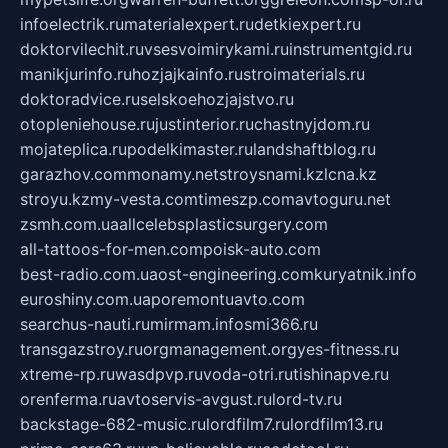
infoelectrik.ru
materialexpert.ru
detkiexpert.ru
doktorvilechit.ru
vsesvoimirykami.ru
instrumentgid.ru
manikjurinfo.ru
hozjajkainfo.ru
stroimaterials.ru
doktoradvice.ru
selskoehozjajstvo.ru
otopleniehouse.ru
justinterior.ru
chastnyjdom.ru
mojateplica.ru
podelkimaster.ru
landshaftblog.ru
garazhov.com
monamy.net
stroysnami.kz
lcna.kz
stroyu.kz
my-vesta.com
timeszp.com
avtoguru.net
zsmh.com.ua
allcelebsplasticsurgery.com
all-tattoos-for-men.com
poisk-auto.com
best-radio.com.ua
ost-engineering.com
kuryatnik.info
euroshiny.com.ua
poremontuavto.com
searchus-nauti.ru
mirmam.info
smi366.ru
transgazstroy.ru
orgmanagement.org
yes-fitness.ru
xtreme-rp.ru
wasdpvp.ru
voda-otri.ru
tishinapve.ru
orenferma.ru
avtoservis-avgust.ru
lord-tv.ru
backstage-682-music.ru
lordfilm7.ru
lordfilm13.ru