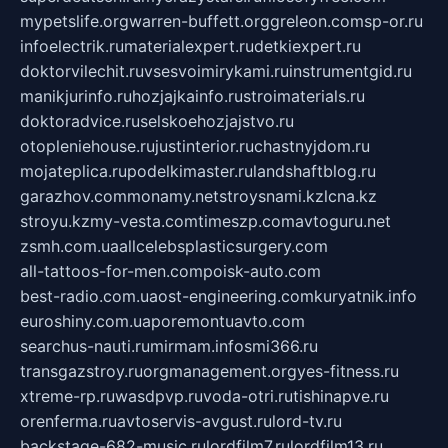
mypetslife.org
warren-buffett.org
greleon.com
sp-or.ru
infoelectrik.ru
materialexpert.ru
detkiexpert.ru
doktorvilechit.ru
vsesvoimirykami.ru
instrumentgid.ru
manikjurinfo.ru
hozjajkainfo.ru
stroimaterials.ru
doktoradvice.ru
selskoehozjajstvo.ru
otopleniehouse.ru
justinterior.ru
chastnyjdom.ru
mojateplica.ru
podelkimaster.ru
landshaftblog.ru
garazhov.com
monamy.net
stroysnami.kz
lcna.kz
stroyu.kz
my-vesta.com
timeszp.com
avtoguru.net
zsmh.com.ua
allcelebsplasticsurgery.com
all-tattoos-for-men.com
poisk-auto.com
best-radio.com.ua
ost-engineering.com
kuryatnik.info
euroshiny.com.ua
poremontuavto.com
searchus-nauti.ru
mirmam.info
smi366.ru
transgazstroy.ru
orgmanagement.org
yes-fitness.ru
xtreme-rp.ru
wasdpvp.ru
voda-otri.ru
tishinapve.ru
orenferma.ru
avtoservis-avgust.ru
lord-tv.ru
backstage-682-music.ru
lordfilm7.ru
lordfilm13.ru