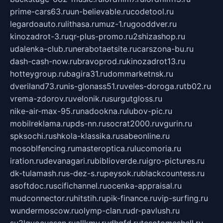
prime-cars63.ru
un-believable.ru
codetool.ru
legardoauto.ru
lithasa.ru
muz-1.ru
gooddver.ru
kinozadrot-3.ru
qr-plus-promo.ru
2shizashop.ru
udalenka-club.ru
nerabotaetsite.ru
carszona-bu.ru
dash-cash-now.ru
bravoprod.ru
kinozadrot13.ru
hotteygroup.ru
bagira31.ru
dommarketnsk.ru
dveriland73.ru
nis-glonass51.ru
veles-doroga.ru
tb02.ru
vrema-zdorov.ru
velonik.ru
surgutgloss.ru
nike-air-max-95.ru
nadookna.ru
lubov-pic.ru
mobilreklama.ru
pds-nn.ru
socrat2000.ru
vgurin.ru
spksochi.ru
shkola-klassika.ru
sabeonline.ru
mosoblfencing.ru
masteroptica.ru
lucomoria.ru
iration.ru
devanagari.ru
biblioverde.ru
igro-pictures.ru
dk-tulamash.ru
s-dez-s.ru
peysok.ru
blackcountess.ru
asoftdoc.ru
scifichannel.ru
ocenka-appraisal.ru
mudconnector.ru
hitstih.ru
pik-finance.ru
vip-surfing.ru
wundermoscow.ru
olymp-clan.ru
dr-pavlush.ru