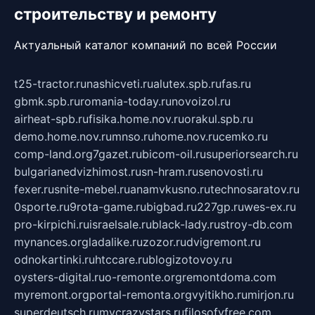
строительству и ремонту
Актуальный каталог компаний по всей России
t25-tractor.ru
nashicveti.ru
alutex.spb.ru
fas.ru
gbmk.spb.ru
romania-today.ru
novoizol.ru
airheat-spb.ru
fisika.home.nov.ru
orakul.spb.ru
demo.home.nov.ru
mnso.ru
home.nov.ru
cemko.ru
comp-land.org
7gazet.ru
bicom-oil.ru
superiorsearch.ru
bulgarianedvizhimost.ru
sn-hram.ru
senovosti.ru
fexer.ru
snite-mebel.ru
anamvkusno.ru
technosaratov.ru
0sporte.ru
9rota-game.ru
bigbad.ru
227gp.ru
wes-ex.ru
pro-kirpichi.ru
israelsale.ru
black-lady.ru
stroy-db.com
mynances.org
ladalike.ru
zozor.ru
dvigremont.ru
odnokartinki.ru
htccare.ru
blogizotovoy.ru
oysters-digital.ru
o-remonte.org
remontdoma.com
myremont.org
portal-remonta.org
vyitikho.ru
mirjon.ru
superdeutsch.ru
mycrazystars.ru
filosofyfree.com