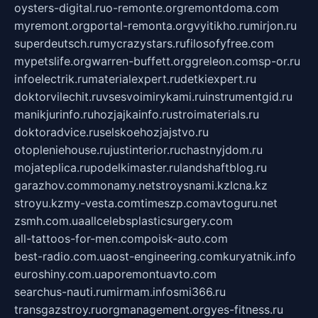
oysters-digital.ru
o-remonte.org
remontdoma.com
myremont.org
portal-remonta.org
vyitikho.ru
mirjon.ru
superdeutsch.ru
mycrazystars.ru
filosofyfree.com
mypetslife.org
warren-buffett.org
greleon.com
sp-or.ru
infoelectrik.ru
materialexpert.ru
detkiexpert.ru
doktorvilechit.ru
vsesvoimirykami.ru
instrumentgid.ru
manikjurinfo.ru
hozjajkainfo.ru
stroimaterials.ru
doktoradvice.ru
selskoehozjajstvo.ru
otopleniehouse.ru
justinterior.ru
chastnyjdom.ru
mojateplica.ru
podelkimaster.ru
landshaftblog.ru
garazhov.com
monamy.net
stroysnami.kz
lcna.kz
stroyu.kz
my-vesta.com
timeszp.com
avtoguru.net
zsmh.com.ua
allcelebsplasticsurgery.com
all-tattoos-for-men.com
poisk-auto.com
best-radio.com.ua
ost-engineering.com
kuryatnik.info
euroshiny.com.ua
poremontuavto.com
searchus-nauti.ru
mirmam.info
smi366.ru
transgazstroy.ru
orgmanagement.org
yes-fitness.ru