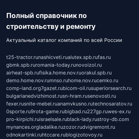
Полный справочник по
строительству и ремонту
Актуальный каталог компаний по всей России
t25-tractor.ru
nashicveti.ru
alutex.spb.ru
fas.ru
gbmk.spb.ru
romania-today.ru
novoizol.ru
airheat-spb.ru
fisika.home.nov.ru
orakul.spb.ru
demo.home.nov.ru
mnso.ru
home.nov.ru
cemko.ru
comp-land.org
7gazet.ru
bicom-oil.ru
superiorsearch.ru
bulgarianedvizhimost.ru
sn-hram.ru
senovosti.ru
fexer.ru
snite-mebel.ru
anamvkusno.ru
technosaratov.ru
0sporte.ru
9rota-game.ru
bigbad.ru
227gp.ru
wes-ex.ru
pro-kirpichi.ru
israelsale.ru
black-lady.ru
stroy-db.com
mynances.org
ladalike.ru
zozor.ru
dvigremont.ru
odnokartinki.ru
htccare.ru
blogizotovoy.ru