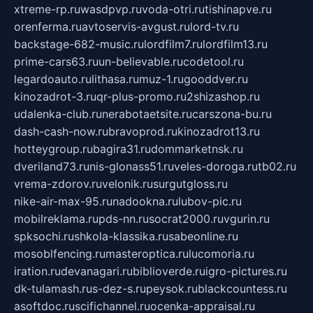
xtreme-rp.ru
wasdpvp.ru
voda-otri.ru
tishinapve.ru
orenferma.ru
avtoservis-avgust.ru
lord-tv.ru
backstage-682-music.ru
lordfilm7.ru
lordfilm13.ru
prime-cars63.ru
un-believable.ru
codetool.ru
legardoauto.ru
lithasa.ru
muz-1.ru
gooddver.ru
kinozadrot-3.ru
qr-plus-promo.ru
2shizashop.ru
udalenka-club.ru
nerabotaetsite.ru
carszona-bu.ru
dash-cash-now.ru
bravoprod.ru
kinozadrot13.ru
hotteygroup.ru
bagira31.ru
dommarketnsk.ru
dveriland73.ru
nis-glonass51.ru
veles-doroga.ru
tb02.ru
vrema-zdorov.ru
velonik.ru
surgutgloss.ru
nike-air-max-95.ru
nadookna.ru
lubov-pic.ru
mobilreklama.ru
pds-nn.ru
socrat2000.ru
vgurin.ru
spksochi.ru
shkola-klassika.ru
sabeonline.ru
mosoblfencing.ru
masteroptica.ru
lucomoria.ru
iration.ru
devanagari.ru
biblioverde.ru
igro-pictures.ru
dk-tulamash.ru
s-dez-s.ru
peysok.ru
blackcountess.ru
asoftdoc.ru
scifichannel.ru
ocenka-appraisal.ru