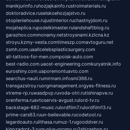
manikjurinfo.ru
hozjajkainfo.ru
stroimaterials.ru
doktoradvice.ru
selskoehozjajstvo.ru
otopleniehouse.ru
justinterior.ru
chastnyjdom.ru
mojateplica.ru
podelkimaster.ru
landshaftblog.ru
garazhov.com
monamy.net
stroysnami.kz
lcna.kz
stroyu.kz
my-vesta.com
timeszp.com
avtoguru.net
zsmh.com.ua
allcelebsplasticsurgery.com
all-tattoos-for-men.com
poisk-auto.com
best-radio.com.ua
ost-engineering.com
kuryatnik.info
euroshiny.com.ua
poremontuavto.com
searchus-nauti.ru
mirmam.info
smi366.ru
transgazstroy.ru
orgmanagement.org
yes-fitness.ru
xtreme-rp.ru
wasdpvp.ru
voda-otri.ru
tishinapve.ru
orenferma.ru
avtoservis-avgust.ru
lord-tv.ru
backstage-682-music.ru
lordfilm7.ru
lordfilm13.ru
prime-cars63.ru
un-believable.ru
codetool.ru
legardoauto.ru
lithasa.ru
muz-1.ru
gooddver.ru
kinozadrot-3.ru
qr-plus-promo.ru
2shizashop.ru