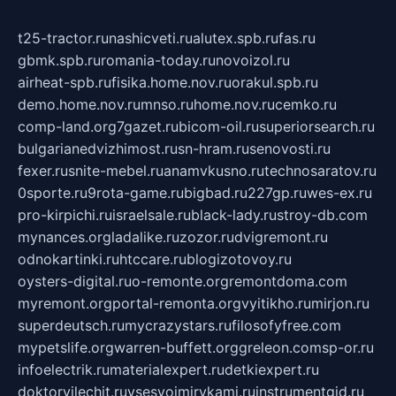
t25-tractor.ru
nashicveti.ru
alutex.spb.ru
fas.ru
gbmk.spb.ru
romania-today.ru
novoizol.ru
airheat-spb.ru
fisika.home.nov.ru
orakul.spb.ru
demo.home.nov.ru
mnso.ru
home.nov.ru
cemko.ru
comp-land.org
7gazet.ru
bicom-oil.ru
superiorsearch.ru
bulgarianedvizhimost.ru
sn-hram.ru
senovosti.ru
fexer.ru
snite-mebel.ru
anamvkusno.ru
technosaratov.ru
0sporte.ru
9rota-game.ru
bigbad.ru
227gp.ru
wes-ex.ru
pro-kirpichi.ru
israelsale.ru
black-lady.ru
stroy-db.com
mynances.org
ladalike.ru
zozor.ru
dvigremont.ru
odnokartinki.ru
htccare.ru
blogizotovoy.ru
oysters-digital.ru
o-remonte.org
remontdoma.com
myremont.org
portal-remonta.org
vyitikho.ru
mirjon.ru
superdeutsch.ru
mycrazystars.ru
filosofyfree.com
mypetslife.org
warren-buffett.org
greleon.com
sp-or.ru
infoelectrik.ru
materialexpert.ru
detkiexpert.ru
doktorvilechit.ru
vsesvoimirykami.ru
instrumentgid.ru