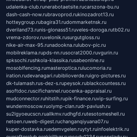
udalenka-club.ru
nerabotaetsite.ru
carszona-bu.ru
dash-cash-now.ru
bravoprod.ru
kinozadrot13.ru
hotteygroup.ru
bagira31.ru
dommarketnsk.ru
dveriland73.ru
nis-glonass51.ru
veles-doroga.ru
tb02.ru
vrema-zdorov.ru
velonik.ru
surgutgloss.ru
nike-air-max-95.ru
nadookna.ru
lubov-pic.ru
mobilreklama.ru
pds-nn.ru
socrat2000.ru
vgurin.ru
spksochi.ru
shkola-klassika.ru
sabeonline.ru
mosoblfencing.ru
masteroptica.ru
lucomoria.ru
iration.ru
devanagari.ru
biblioverde.ru
igro-pictures.ru
dk-tulamash.ru
s-dez-s.ru
peysok.ru
blackcountess.ru
asoftdoc.ru
scifichannel.ru
ocenka-appraisal.ru
mudconnector.ru
hitstih.ru
pik-finance.ru
vip-surfing.ru
wundermoscow.ru
olymp-clan.ru
dr-pavlush.ru
su2lgyoeucscn.ru
allkmv.ru
dhgfd.ru
tesotomeshell.ru
netoen.ru
web-digest.ru
changanqiyuana07.ru
kuper-dostavka.ru
edemvgelen.ru
ytyt.ru
infoelektrik.ru
everafterclub.org
kirillkgr.ru
goodv1234.ru
oopslady.ru