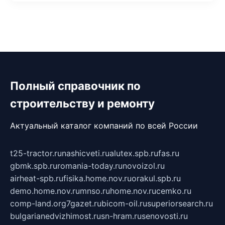
Полный справочник по
строительству и ремонту
Актуальный каталог компаний по всей России
t25-tractor.ru
nashicveti.ru
alutex.spb.ru
fas.ru
gbmk.spb.ru
romania-today.ru
novoizol.ru
airheat-spb.ru
fisika.home.nov.ru
orakul.spb.ru
demo.home.nov.ru
mnso.ru
home.nov.ru
cemko.ru
comp-land.org
7gazet.ru
bicom-oil.ru
superiorsearch.ru
bulgarianedvizhimost.ru
sn-hram.ru
senovosti.ru