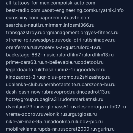
all-tattoos-for-men.com
poisk-auto.com
best-radio.com.ua
ost-engineering.com
kuryatnik.info
euroshiny.com.ua
poremontuavto.com
searchus-nauti.ru
mirmam.info
smi366.ru
transgazstroy.ru
orgmanagement.org
yes-fitness.ru
xtreme-rp.ru
wasdpvp.ru
voda-otri.ru
tishinapve.ru
orenferma.ru
avtoservis-avgust.ru
lord-tv.ru
backstage-682-music.ru
lordfilm7.ru
lordfilm13.ru
prime-cars63.ru
un-believable.ru
codetool.ru
legardoauto.ru
lithasa.ru
muz-1.ru
gooddver.ru
kinozadrot-3.ru
qr-plus-promo.ru
2shizashop.ru
udalenka-club.ru
nerabotaetsite.ru
carszona-bu.ru
dash-cash-now.ru
bravoprod.ru
kinozadrot13.ru
hotteygroup.ru
bagira31.ru
dommarketnsk.ru
dveriland73.ru
nis-glonass51.ru
veles-doroga.ru
tb02.ru
vrema-zdorov.ru
velonik.ru
surgutgloss.ru
nike-air-max-95.ru
nadookna.ru
lubov-pic.ru
mobilreklama.ru
pds-nn.ru
socrat2000.ru
vgurin.ru