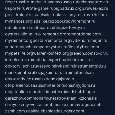
fexer.ru
snite-mebel.ru
anamvkusno.ru
technosaratov.ru
0sporte.ru
9rota-game.ru
bigbad.ru
227gp.ru
wes-ex.ru
pro-kirpichi.ru
israelsale.ru
black-lady.ru
stroy-db.com
mynances.org
ladalike.ru
zozor.ru
dvigremont.ru
odnokartinki.ru
htccare.ru
blogizotovoy.ru
oysters-digital.ru
o-remonte.org
remontdoma.com
myremont.org
portal-remonta.org
vyitikho.ru
mirjon.ru
superdeutsch.ru
mycrazystars.ru
filosofyfree.com
mypetslife.org
warren-buffett.org
greleon.com
sp-or.ru
infoelectrik.ru
materialexpert.ru
detkiexpert.ru
doktorvilechit.ru
vsesvoimirykami.ru
instrumentgid.ru
manikjurinfo.ru
hozjajkainfo.ru
stroimaterials.ru
doktoradvice.ru
selskoehozjajstvo.ru
otopleniehouse.ru
justinterior.ru
chastnyjdom.ru
mojateplica.ru
podelkimaster.ru
landshaftblog.ru
garazhov.com
monamy.net
stroysnami.kz
lcna.kz
stroyu.kz
my-vesta.com
timeszp.com
avtoguru.net
zsmh.com.ua
allcelebsplasticsurgery.com