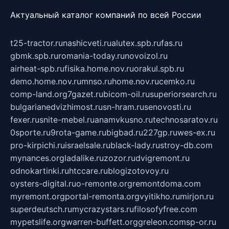
Актуальный каталог компаний по всей России
t25-tractor.ru
nashicveti.ru
alutex.spb.ru
fas.ru
gbmk.spb.ru
romania-today.ru
novoizol.ru
airheat-spb.ru
fisika.home.nov.ru
orakul.spb.ru
demo.home.nov.ru
mnso.ru
home.nov.ru
cemko.ru
comp-land.org
7gazet.ru
bicom-oil.ru
superiorsearch.ru
bulgarianedvizhimost.ru
sn-hram.ru
senovosti.ru
fexer.ru
snite-mebel.ru
anamvkusno.ru
technosaratov.ru
0sporte.ru
9rota-game.ru
bigbad.ru
227gp.ru
wes-ex.ru
pro-kirpichi.ru
israelsale.ru
black-lady.ru
stroy-db.com
mynances.org
ladalike.ru
zozor.ru
dvigremont.ru
odnokartinki.ru
htccare.ru
blogizotovoy.ru
oysters-digital.ru
o-remonte.org
remontdoma.com
myremont.org
portal-remonta.org
vyitikho.ru
mirjon.ru
superdeutsch.ru
mycrazystars.ru
filosofyfree.com
mypetslife.org
warren-buffett.org
greleon.com
sp-or.ru