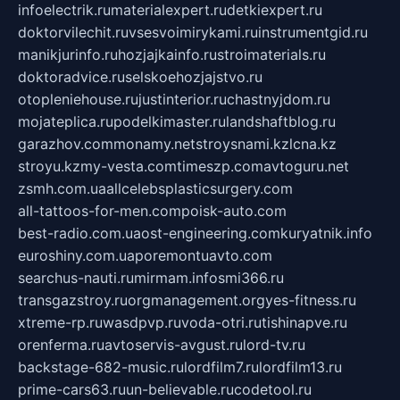
infoelectrik.ru
materialexpert.ru
detkiexpert.ru
doktorvilechit.ru
vsesvoimirykami.ru
instrumentgid.ru
manikjurinfo.ru
hozjajkainfo.ru
stroimaterials.ru
doktoradvice.ru
selskoehozjajstvo.ru
otopleniehouse.ru
justinterior.ru
chastnyjdom.ru
mojateplica.ru
podelkimaster.ru
landshaftblog.ru
garazhov.com
monamy.net
stroysnami.kz
lcna.kz
stroyu.kz
my-vesta.com
timeszp.com
avtoguru.net
zsmh.com.ua
allcelebsplasticsurgery.com
all-tattoos-for-men.com
poisk-auto.com
best-radio.com.ua
ost-engineering.com
kuryatnik.info
euroshiny.com.ua
poremontuavto.com
searchus-nauti.ru
mirmam.info
smi366.ru
transgazstroy.ru
orgmanagement.org
yes-fitness.ru
xtreme-rp.ru
wasdpvp.ru
voda-otri.ru
tishinapve.ru
orenferma.ru
avtoservis-avgust.ru
lord-tv.ru
backstage-682-music.ru
lordfilm7.ru
lordfilm13.ru
prime-cars63.ru
un-believable.ru
codetool.ru