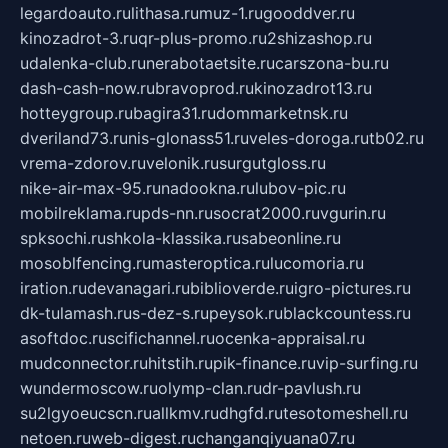
legardoauto.ru
lithasa.ru
muz-1.ru
gooddver.ru
kinozadrot-3.ru
qr-plus-promo.ru
2shizashop.ru
udalenka-club.ru
nerabotaetsite.ru
carszona-bu.ru
dash-cash-now.ru
bravoprod.ru
kinozadrot13.ru
hotteygroup.ru
bagira31.ru
dommarketnsk.ru
dveriland73.ru
nis-glonass51.ru
veles-doroga.ru
tb02.ru
vrema-zdorov.ru
velonik.ru
surgutgloss.ru
nike-air-max-95.ru
nadookna.ru
lubov-pic.ru
mobilreklama.ru
pds-nn.ru
socrat2000.ru
vgurin.ru
spksochi.ru
shkola-klassika.ru
sabeonline.ru
mosoblfencing.ru
masteroptica.ru
lucomoria.ru
iration.ru
devanagari.ru
biblioverde.ru
igro-pictures.ru
dk-tulamash.ru
s-dez-s.ru
peysok.ru
blackcountess.ru
asoftdoc.ru
scifichannel.ru
ocenka-appraisal.ru
mudconnector.ru
hitstih.ru
pik-finance.ru
vip-surfing.ru
wundermoscow.ru
olymp-clan.ru
dr-pavlush.ru
su2lgyoeucscn.ru
allkmv.ru
dhgfd.ru
tesotomeshell.ru
netoen.ru
web-digest.ru
changanqiyuana07.ru