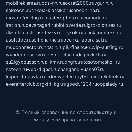
mobilreklama.ru
pds-nn.ru
socrat2000.ru
vgurin.ru
spksochi.ru
shkola-klassika.ru
sabeonline.ru
mosoblfencing.ru
masteroptica.ru
lucomoria.ru
iration.ru
devanagari.ru
biblioverde.ru
igro-pictures.ru
dk-tulamash.ru
s-dez-s.ru
peysok.ru
blackcountess.ru
asoftdoc.ru
scifichannel.ru
ocenka-appraisal.ru
mudconnector.ru
hitstih.ru
pik-finance.ru
vip-surfing.ru
wundermoscow.ru
olymp-clan.ru
dr-pavlush.ru
su2lgyoeucscn.ru
allkmv.ru
dhgfd.ru
tesotomeshell.ru
netoen.ru
web-digest.ru
changanqiyuana07.ru
kuper-dostavka.ru
edemvgelen.ru
ytyt.ru
infoelektrik.ru
everafterclub.org
kirillkgr.ru
goodv1234.ru
oopslady.ru
© Полный справочник по строительству и
ремонту. Все права защищены.