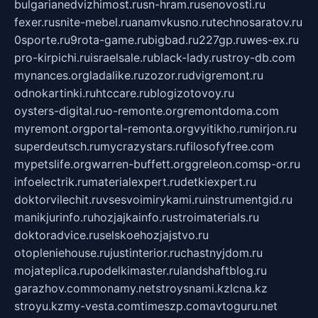
bulgarianedvizhimost.ru
sn-hram.ru
senovosti.ru
fexer.ru
snite-mebel.ru
anamvkusno.ru
technosaratov.ru
0sporte.ru
9rota-game.ru
bigbad.ru
227gp.ru
wes-ex.ru
pro-kirpichi.ru
israelsale.ru
black-lady.ru
stroy-db.com
mynances.org
ladalike.ru
zozor.ru
dvigremont.ru
odnokartinki.ru
htccare.ru
blogizotovoy.ru
oysters-digital.ru
o-remonte.org
remontdoma.com
myremont.org
portal-remonta.org
vyitikho.ru
mirjon.ru
superdeutsch.ru
mycrazystars.ru
filosofyfree.com
mypetslife.org
warren-buffett.org
greleon.com
sp-or.ru
infoelectrik.ru
materialexpert.ru
detkiexpert.ru
doktorvilechit.ru
vsesvoimirykami.ru
instrumentgid.ru
manikjurinfo.ru
hozjajkainfo.ru
stroimaterials.ru
doktoradvice.ru
selskoehozjajstvo.ru
otopleniehouse.ru
justinterior.ru
chastnyjdom.ru
mojateplica.ru
podelkimaster.ru
landshaftblog.ru
garazhov.com
monamy.net
stroysnami.kz
lcna.kz
stroyu.kz
my-vesta.com
timeszp.com
avtoguru.net