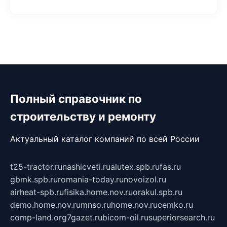
Полный справочник по
строительству и ремонту
Актуальный каталог компаний по всей России
t25-tractor.ru
nashicveti.ru
alutex.spb.ru
fas.ru
gbmk.spb.ru
romania-today.ru
novoizol.ru
airheat-spb.ru
fisika.home.nov.ru
orakul.spb.ru
demo.home.nov.ru
mnso.ru
home.nov.ru
cemko.ru
comp-land.org
7gazet.ru
bicom-oil.ru
superiorsearch.ru