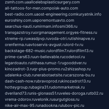
zsmh.com.ua
allcelebsplasticsurgery.com
all-tattoos-for-men.com
poisk-auto.com
best-radio.com.ua
ost-engineering.com
kuryatnik.info
euroshiny.com.ua
poremontuavto.com
searchus-nauti.ru
mirmam.info
smi366.ru
transgazstroy.ru
orgmanagement.org
yes-fitness.ru
xtreme-rp.ru
wasdpvp.ru
voda-otri.ru
tishinapve.ru
orenferma.ru
avtoservis-avgust.ru
lord-tv.ru
backstage-682-music.ru
lordfilm7.ru
lordfilm13.ru
prime-cars63.ru
un-believable.ru
codetool.ru
legardoauto.ru
lithasa.ru
muz-1.ru
gooddver.ru
kinozadrot-3.ru
qr-plus-promo.ru
2shizashop.ru
udalenka-club.ru
nerabotaetsite.ru
carszona-bu.ru
dash-cash-now.ru
bravoprod.ru
kinozadrot13.ru
hotteygroup.ru
bagira31.ru
dommarketnsk.ru
dveriland73.ru
nis-glonass51.ru
veles-doroga.ru
tb02.ru
vrema-zdorov.ru
velonik.ru
surgutgloss.ru
nike-air-max-95.ru
nadookna.ru
lubov-pic.ru