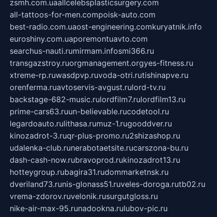
zsmh.com.ua
allcelebsplasticsurgery.com
all-tattoos-for-men.com
poisk-auto.com
best-radio.com.ua
ost-engineering.com
kuryatnik.info
euroshiny.com.ua
poremontuavto.com
searchus-nauti.ru
mirmam.info
smi366.ru
transgazstroy.ru
orgmanagement.org
yes-fitness.ru
xtreme-rp.ru
wasdpvp.ru
voda-otri.ru
tishinapve.ru
orenferma.ru
avtoservis-avgust.ru
lord-tv.ru
backstage-682-music.ru
lordfilm7.ru
lordfilm13.ru
prime-cars63.ru
un-believable.ru
codetool.ru
legardoauto.ru
lithasa.ru
muz-1.ru
gooddver.ru
kinozadrot-3.ru
qr-plus-promo.ru
2shizashop.ru
udalenka-club.ru
nerabotaetsite.ru
carszona-bu.ru
dash-cash-now.ru
bravoprod.ru
kinozadrot13.ru
hotteygroup.ru
bagira31.ru
dommarketnsk.ru
dveriland73.ru
nis-glonass51.ru
veles-doroga.ru
tb02.ru
vrema-zdorov.ru
velonik.ru
surgutgloss.ru
nike-air-max-95.ru
nadookna.ru
lubov-pic.ru