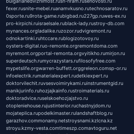
bulgarianedvizhimost.ru
sn-hram.ru
senovosti.ru
fexer.ru
snite-mebel.ru
anamvkusno.ru
technosaratov.ru
0sporte.ru
9rota-game.ru
bigbad.ru
227gp.ru
wes-ex.ru
pro-kirpichi.ru
israelsale.ru
black-lady.ru
stroy-db.com
mynances.org
ladalike.ru
zozor.ru
dvigremont.ru
odnokartinki.ru
htccare.ru
blogizotovoy.ru
oysters-digital.ru
o-remonte.org
remontdoma.com
myremont.org
portal-remonta.org
vyitikho.ru
mirjon.ru
superdeutsch.ru
mycrazystars.ru
filosofyfree.com
mypetslife.org
warren-buffett.org
greleon.com
sp-or.ru
infoelectrik.ru
materialexpert.ru
detkiexpert.ru
doktorvilechit.ru
vsesvoimirykami.ru
instrumentgid.ru
manikjurinfo.ru
hozjajkainfo.ru
stroimaterials.ru
doktoradvice.ru
selskoehozjajstvo.ru
otopleniehouse.ru
justinterior.ru
chastnyjdom.ru
mojateplica.ru
podelkimaster.ru
landshaftblog.ru
garazhov.com
monamy.net
stroysnami.kz
lcna.kz
stroyu.kz
my-vesta.com
timeszp.com
avtoguru.net