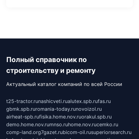
Полный справочник по
строительству и ремонту
Актуальный каталог компаний по всей России
t25-tractor.ru
nashicveti.ru
alutex.spb.ru
fas.ru
gbmk.spb.ru
romania-today.ru
novoizol.ru
airheat-spb.ru
fisika.home.nov.ru
orakul.spb.ru
demo.home.nov.ru
mnso.ru
home.nov.ru
cemko.ru
comp-land.org
7gazet.ru
bicom-oil.ru
superiorsearch.ru