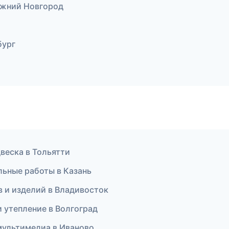
ижний Новгород
бург
веска в Тольятти
льные работы в Казань
ов и изделий в Владивосток
 утепление в Волгоград
 мультимедиа в Иваново