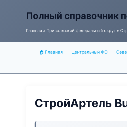
Полный справочник п
Главная
»
Приволжский федеральный округ
» Стр
🏠 Главная
Центральный ФО
Севе
СтройАртель Bu