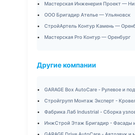
Мастерская Инженерия Проект — Н
ООО Бригадир Ателье — Ульяновск
СтройАртель Контур Камень — Орен
Мастерская Pro Контур — Оренбург
Другие компании
GARAGE Box AutoCare - Рулевое и под
Стройгрупп Монтаж Эксперт - Крове
Фабрика Лаб Industrial - Сборка узл
ИнжСтрой Этаж Бригадир - Фасады и
GARAGE Drive AutoCare - Автозвук и