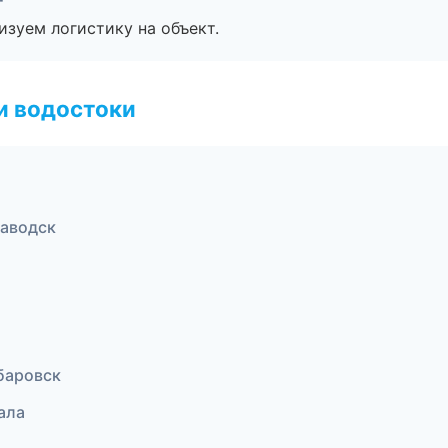
изуем логистику на объект.
и водостоки
заводск
баровск
ала