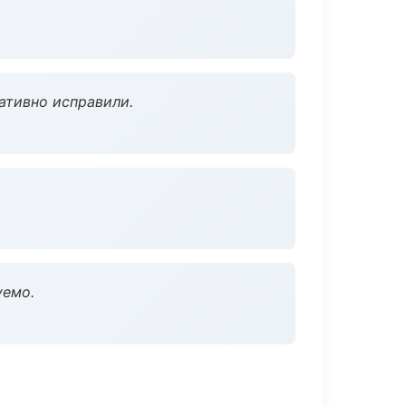
ативно исправили.
уемо.