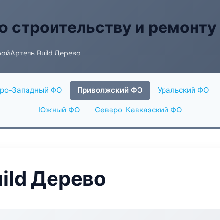
о строительству и ремонту
ойАртель Build Дерево
ро-Западный ФО
Приволжский ФО
Уральский ФО
Южный ФО
Северо-Кавказский ФО
ild Дерево