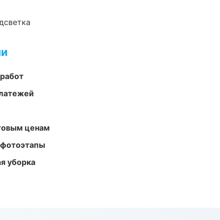
одсветка
ми
 работ
платежей
птовым ценам
 фотоэтапы
ая уборка