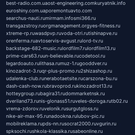
best-radio.com.ua
ost-engineering.com
kuryatnik.info
euroshiny.com.ua
poremontuavto.com
searchus-nauti.ru
mirmam.info
smi366.ru
transgazstroy.ru
orgmanagement.org
yes-fitness.ru
xtreme-rp.ru
wasdpvp.ru
voda-otri.ru
tishinapve.ru
orenferma.ru
avtoservis-avgust.ru
lord-tv.ru
backstage-682-music.ru
lordfilm7.ru
lordfilm13.ru
prime-cars63.ru
un-believable.ru
codetool.ru
legardoauto.ru
lithasa.ru
muz-1.ru
gooddver.ru
kinozadrot-3.ru
qr-plus-promo.ru
2shizashop.ru
udalenka-club.ru
nerabotaetsite.ru
carszona-bu.ru
dash-cash-now.ru
bravoprod.ru
kinozadrot13.ru
hotteygroup.ru
bagira31.ru
dommarketnsk.ru
dveriland73.ru
nis-glonass51.ru
veles-doroga.ru
tb02.ru
vrema-zdorov.ru
velonik.ru
surgutgloss.ru
nike-air-max-95.ru
nadookna.ru
lubov-pic.ru
mobilreklama.ru
pds-nn.ru
socrat2000.ru
vgurin.ru
spksochi.ru
shkola-klassika.ru
sabeonline.ru