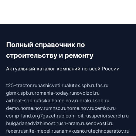
Полный справочник по
строительству и ремонту
Актуальный каталог компаний по всей России
t25-tractor.ru
nashicveti.ru
alutex.spb.ru
fas.ru
gbmk.spb.ru
romania-today.ru
novoizol.ru
airheat-spb.ru
fisika.home.nov.ru
orakul.spb.ru
demo.home.nov.ru
mnso.ru
home.nov.ru
cemko.ru
comp-land.org
7gazet.ru
bicom-oil.ru
superiorsearch.ru
bulgarianedvizhimost.ru
sn-hram.ru
senovosti.ru
fexer.ru
snite-mebel.ru
anamvkusno.ru
technosaratov.ru