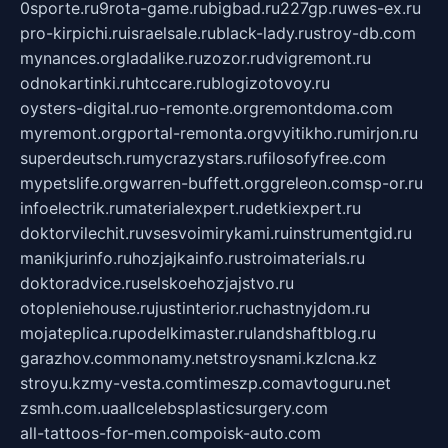
0sporte.ru
9rota-game.ru
bigbad.ru
227gp.ru
wes-ex.ru
pro-kirpichi.ru
israelsale.ru
black-lady.ru
stroy-db.com
mynances.org
ladalike.ru
zozor.ru
dvigremont.ru
odnokartinki.ru
htccare.ru
blogizotovoy.ru
oysters-digital.ru
o-remonte.org
remontdoma.com
myremont.org
portal-remonta.org
vyitikho.ru
mirjon.ru
superdeutsch.ru
mycrazystars.ru
filosofyfree.com
mypetslife.org
warren-buffett.org
greleon.com
sp-or.ru
infoelectrik.ru
materialexpert.ru
detkiexpert.ru
doktorvilechit.ru
vsesvoimirykami.ru
instrumentgid.ru
manikjurinfo.ru
hozjajkainfo.ru
stroimaterials.ru
doktoradvice.ru
selskoehozjajstvo.ru
otopleniehouse.ru
justinterior.ru
chastnyjdom.ru
mojateplica.ru
podelkimaster.ru
landshaftblog.ru
garazhov.com
monamy.net
stroysnami.kz
lcna.kz
stroyu.kz
my-vesta.com
timeszp.com
avtoguru.net
zsmh.com.ua
allcelebsplasticsurgery.com
all-tattoos-for-men.com
poisk-auto.com