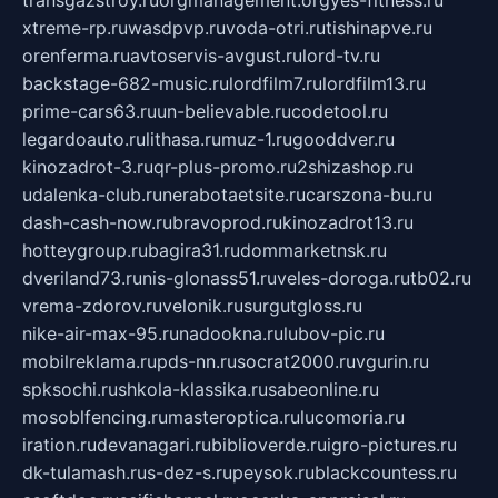
transgazstroy.ru
orgmanagement.org
yes-fitness.ru
xtreme-rp.ru
wasdpvp.ru
voda-otri.ru
tishinapve.ru
orenferma.ru
avtoservis-avgust.ru
lord-tv.ru
backstage-682-music.ru
lordfilm7.ru
lordfilm13.ru
prime-cars63.ru
un-believable.ru
codetool.ru
legardoauto.ru
lithasa.ru
muz-1.ru
gooddver.ru
kinozadrot-3.ru
qr-plus-promo.ru
2shizashop.ru
udalenka-club.ru
nerabotaetsite.ru
carszona-bu.ru
dash-cash-now.ru
bravoprod.ru
kinozadrot13.ru
hotteygroup.ru
bagira31.ru
dommarketnsk.ru
dveriland73.ru
nis-glonass51.ru
veles-doroga.ru
tb02.ru
vrema-zdorov.ru
velonik.ru
surgutgloss.ru
nike-air-max-95.ru
nadookna.ru
lubov-pic.ru
mobilreklama.ru
pds-nn.ru
socrat2000.ru
vgurin.ru
spksochi.ru
shkola-klassika.ru
sabeonline.ru
mosoblfencing.ru
masteroptica.ru
lucomoria.ru
iration.ru
devanagari.ru
biblioverde.ru
igro-pictures.ru
dk-tulamash.ru
s-dez-s.ru
peysok.ru
blackcountess.ru