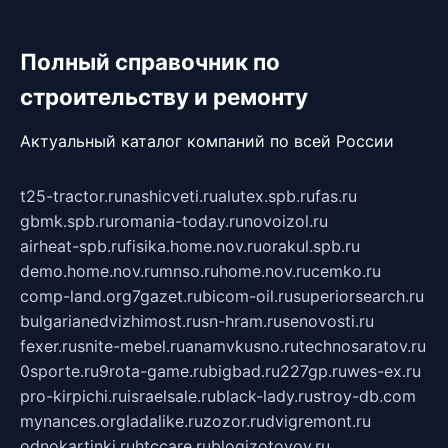
Полный справочник по
строительству и ремонту
Актуальный каталог компаний по всей России
t25-tractor.ru
nashicveti.ru
alutex.spb.ru
fas.ru
gbmk.spb.ru
romania-today.ru
novoizol.ru
airheat-spb.ru
fisika.home.nov.ru
orakul.spb.ru
demo.home.nov.ru
mnso.ru
home.nov.ru
cemko.ru
comp-land.org
7gazet.ru
bicom-oil.ru
superiorsearch.ru
bulgarianedvizhimost.ru
sn-hram.ru
senovosti.ru
fexer.ru
snite-mebel.ru
anamvkusno.ru
technosaratov.ru
0sporte.ru
9rota-game.ru
bigbad.ru
227gp.ru
wes-ex.ru
pro-kirpichi.ru
israelsale.ru
black-lady.ru
stroy-db.com
mynances.org
ladalike.ru
zozor.ru
dvigremont.ru
odnokartinki.ru
htccare.ru
blogizotovoy.ru