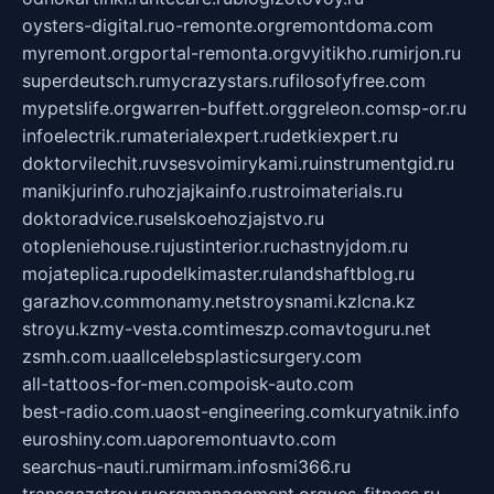
oysters-digital.ru
o-remonte.org
remontdoma.com
myremont.org
portal-remonta.org
vyitikho.ru
mirjon.ru
superdeutsch.ru
mycrazystars.ru
filosofyfree.com
mypetslife.org
warren-buffett.org
greleon.com
sp-or.ru
infoelectrik.ru
materialexpert.ru
detkiexpert.ru
doktorvilechit.ru
vsesvoimirykami.ru
instrumentgid.ru
manikjurinfo.ru
hozjajkainfo.ru
stroimaterials.ru
doktoradvice.ru
selskoehozjajstvo.ru
otopleniehouse.ru
justinterior.ru
chastnyjdom.ru
mojateplica.ru
podelkimaster.ru
landshaftblog.ru
garazhov.com
monamy.net
stroysnami.kz
lcna.kz
stroyu.kz
my-vesta.com
timeszp.com
avtoguru.net
zsmh.com.ua
allcelebsplasticsurgery.com
all-tattoos-for-men.com
poisk-auto.com
best-radio.com.ua
ost-engineering.com
kuryatnik.info
euroshiny.com.ua
poremontuavto.com
searchus-nauti.ru
mirmam.info
smi366.ru