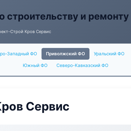
о строительству и ремонту
оект-Строй Кров Сервис
ро-Западный ФО
Приволжский ФО
Уральский ФО
Южный ФО
Северо-Кавказский ФО
Кров Сервис