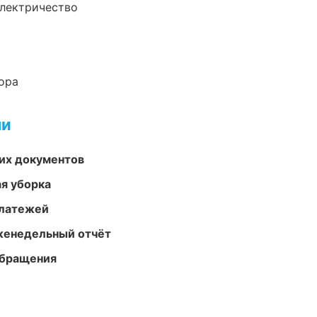
электричество
ора
ми
их документов
ая уборка
платежей
женедельный отчёт
обращения