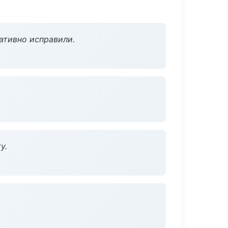
ативно исправили.
у.