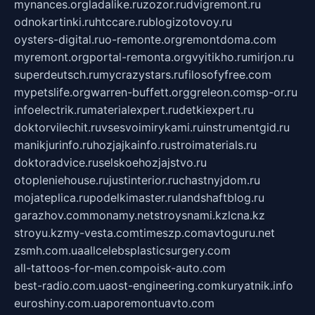
mynances.org
ladalike.ru
zozor.ru
dvigremont.ru
odnokartinki.ru
htccare.ru
blogizotovoy.ru
oysters-digital.ru
o-remonte.org
remontdoma.com
myremont.org
portal-remonta.org
vyitikho.ru
mirjon.ru
superdeutsch.ru
mycrazystars.ru
filosofyfree.com
mypetslife.org
warren-buffett.org
greleon.com
sp-or.ru
infoelectrik.ru
materialexpert.ru
detkiexpert.ru
doktorvilechit.ru
vsesvoimirykami.ru
instrumentgid.ru
manikjurinfo.ru
hozjajkainfo.ru
stroimaterials.ru
doktoradvice.ru
selskoehozjajstvo.ru
otopleniehouse.ru
justinterior.ru
chastnyjdom.ru
mojateplica.ru
podelkimaster.ru
landshaftblog.ru
garazhov.com
monamy.net
stroysnami.kz
lcna.kz
stroyu.kz
my-vesta.com
timeszp.com
avtoguru.net
zsmh.com.ua
allcelebsplasticsurgery.com
all-tattoos-for-men.com
poisk-auto.com
best-radio.com.ua
ost-engineering.com
kuryatnik.info
euroshiny.com.ua
poremontuavto.com