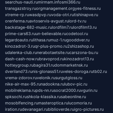
searchus-nauti.ru
mirmam.info
smi366.ru
transgazstroy.ru
orgmanagement.org
yes-fitness.ru
xtreme-rp.ru
wasdpvp.ru
voda-otri.ru
tishinapve.ru
orenferma.ru
avtoservis-avgust.ru
lord-tv.ru
backstage-682-music.ru
lordfilm7.ru
lordfilm13.ru
prime-cars63.ru
un-believable.ru
codetool.ru
legardoauto.ru
lithasa.ru
muz-1.ru
gooddver.ru
kinozadrot-3.ru
qr-plus-promo.ru
2shizashop.ru
udalenka-club.ru
nerabotaetsite.ru
carszona-bu.ru
dash-cash-now.ru
bravoprod.ru
kinozadrot13.ru
hotteygroup.ru
bagira31.ru
dommarketnsk.ru
dveriland73.ru
nis-glonass51.ru
veles-doroga.ru
tb02.ru
vrema-zdorov.ru
velonik.ru
surgutgloss.ru
nike-air-max-95.ru
nadookna.ru
lubov-pic.ru
mobilreklama.ru
pds-nn.ru
socrat2000.ru
vgurin.ru
spksochi.ru
shkola-klassika.ru
sabeonline.ru
mosoblfencing.ru
masteroptica.ru
lucomoria.ru
iration.ru
devanagari.ru
biblioverde.ru
igro-pictures.ru