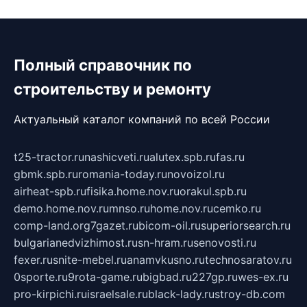
Полный справочник по
строительству и ремонту
Актуальный каталог компаний по всей России
t25-tractor.ru
nashicveti.ru
alutex.spb.ru
fas.ru
gbmk.spb.ru
romania-today.ru
novoizol.ru
airheat-spb.ru
fisika.home.nov.ru
orakul.spb.ru
demo.home.nov.ru
mnso.ru
home.nov.ru
cemko.ru
comp-land.org
7gazet.ru
bicom-oil.ru
superiorsearch.ru
bulgarianedvizhimost.ru
sn-hram.ru
senovosti.ru
fexer.ru
snite-mebel.ru
anamvkusno.ru
technosaratov.ru
0sporte.ru
9rota-game.ru
bigbad.ru
227gp.ru
wes-ex.ru
pro-kirpichi.ru
israelsale.ru
black-lady.ru
stroy-db.com