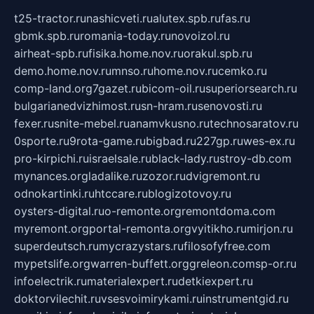
t25-tractor.ru
nashicveti.ru
alutex.spb.ru
fas.ru
gbmk.spb.ru
romania-today.ru
novoizol.ru
airheat-spb.ru
fisika.home.nov.ru
orakul.spb.ru
demo.home.nov.ru
mnso.ru
home.nov.ru
cemko.ru
comp-land.org
7gazet.ru
bicom-oil.ru
superiorsearch.ru
bulgarianedvizhimost.ru
sn-hram.ru
senovosti.ru
fexer.ru
snite-mebel.ru
anamvkusno.ru
technosaratov.ru
0sporte.ru
9rota-game.ru
bigbad.ru
227gp.ru
wes-ex.ru
pro-kirpichi.ru
israelsale.ru
black-lady.ru
stroy-db.com
mynances.org
ladalike.ru
zozor.ru
dvigremont.ru
odnokartinki.ru
htccare.ru
blogizotovoy.ru
oysters-digital.ru
o-remonte.org
remontdoma.com
myremont.org
portal-remonta.org
vyitikho.ru
mirjon.ru
superdeutsch.ru
mycrazystars.ru
filosofyfree.com
mypetslife.org
warren-buffett.org
greleon.com
sp-or.ru
infoelectrik.ru
materialexpert.ru
detkiexpert.ru
doktorvilechit.ru
vsesvoimirykami.ru
instrumentgid.ru