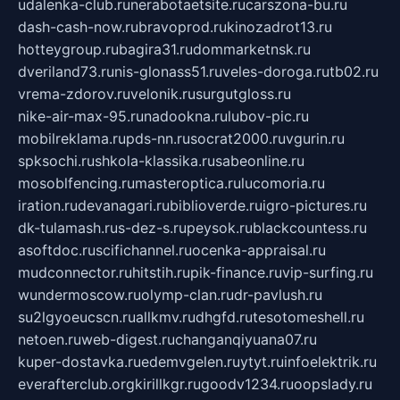
udalenka-club.ru
nerabotaetsite.ru
carszona-bu.ru
dash-cash-now.ru
bravoprod.ru
kinozadrot13.ru
hotteygroup.ru
bagira31.ru
dommarketnsk.ru
dveriland73.ru
nis-glonass51.ru
veles-doroga.ru
tb02.ru
vrema-zdorov.ru
velonik.ru
surgutgloss.ru
nike-air-max-95.ru
nadookna.ru
lubov-pic.ru
mobilreklama.ru
pds-nn.ru
socrat2000.ru
vgurin.ru
spksochi.ru
shkola-klassika.ru
sabeonline.ru
mosoblfencing.ru
masteroptica.ru
lucomoria.ru
iration.ru
devanagari.ru
biblioverde.ru
igro-pictures.ru
dk-tulamash.ru
s-dez-s.ru
peysok.ru
blackcountess.ru
asoftdoc.ru
scifichannel.ru
ocenka-appraisal.ru
mudconnector.ru
hitstih.ru
pik-finance.ru
vip-surfing.ru
wundermoscow.ru
olymp-clan.ru
dr-pavlush.ru
su2lgyoeucscn.ru
allkmv.ru
dhgfd.ru
tesotomeshell.ru
netoen.ru
web-digest.ru
changanqiyuana07.ru
kuper-dostavka.ru
edemvgelen.ru
ytyt.ru
infoelektrik.ru
everafterclub.org
kirillkgr.ru
goodv1234.ru
oopslady.ru