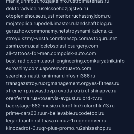
manikjurinfo.ru
hozjajkainfo.ru
stroimaterials.ru
doktoradvice.ru
selskoehozjajstvo.ru
otopleniehouse.ru
justinterior.ru
chastnyjdom.ru
mojateplica.ru
podelkimaster.ru
landshaftblog.ru
garazhov.com
monamy.net
stroysnami.kz
lcna.kz
stroyu.kz
my-vesta.com
timeszp.com
avtoguru.net
zsmh.com.ua
allcelebsplasticsurgery.com
all-tattoos-for-men.com
poisk-auto.com
best-radio.com.ua
ost-engineering.com
kuryatnik.info
euroshiny.com.ua
poremontuavto.com
searchus-nauti.ru
mirmam.info
smi366.ru
transgazstroy.ru
orgmanagement.org
yes-fitness.ru
xtreme-rp.ru
wasdpvp.ru
voda-otri.ru
tishinapve.ru
orenferma.ru
avtoservis-avgust.ru
lord-tv.ru
backstage-682-music.ru
lordfilm7.ru
lordfilm13.ru
prime-cars63.ru
un-believable.ru
codetool.ru
legardoauto.ru
lithasa.ru
muz-1.ru
gooddver.ru
kinozadrot-3.ru
qr-plus-promo.ru
2shizashop.ru