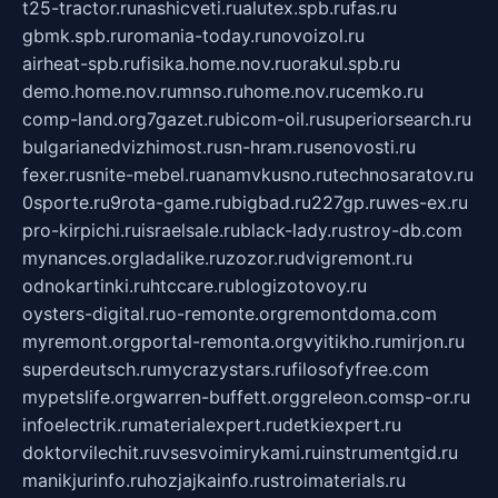
t25-tractor.ru
nashicveti.ru
alutex.spb.ru
fas.ru
gbmk.spb.ru
romania-today.ru
novoizol.ru
airheat-spb.ru
fisika.home.nov.ru
orakul.spb.ru
demo.home.nov.ru
mnso.ru
home.nov.ru
cemko.ru
comp-land.org
7gazet.ru
bicom-oil.ru
superiorsearch.ru
bulgarianedvizhimost.ru
sn-hram.ru
senovosti.ru
fexer.ru
snite-mebel.ru
anamvkusno.ru
technosaratov.ru
0sporte.ru
9rota-game.ru
bigbad.ru
227gp.ru
wes-ex.ru
pro-kirpichi.ru
israelsale.ru
black-lady.ru
stroy-db.com
mynances.org
ladalike.ru
zozor.ru
dvigremont.ru
odnokartinki.ru
htccare.ru
blogizotovoy.ru
oysters-digital.ru
o-remonte.org
remontdoma.com
myremont.org
portal-remonta.org
vyitikho.ru
mirjon.ru
superdeutsch.ru
mycrazystars.ru
filosofyfree.com
mypetslife.org
warren-buffett.org
greleon.com
sp-or.ru
infoelectrik.ru
materialexpert.ru
detkiexpert.ru
doktorvilechit.ru
vsesvoimirykami.ru
instrumentgid.ru
manikjurinfo.ru
hozjajkainfo.ru
stroimaterials.ru