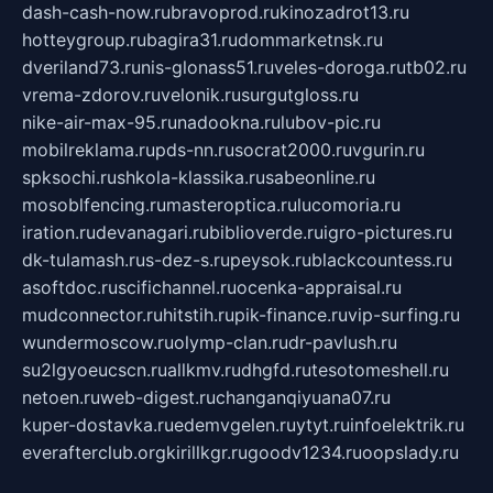
dash-cash-now.ru
bravoprod.ru
kinozadrot13.ru
hotteygroup.ru
bagira31.ru
dommarketnsk.ru
dveriland73.ru
nis-glonass51.ru
veles-doroga.ru
tb02.ru
vrema-zdorov.ru
velonik.ru
surgutgloss.ru
nike-air-max-95.ru
nadookna.ru
lubov-pic.ru
mobilreklama.ru
pds-nn.ru
socrat2000.ru
vgurin.ru
spksochi.ru
shkola-klassika.ru
sabeonline.ru
mosoblfencing.ru
masteroptica.ru
lucomoria.ru
iration.ru
devanagari.ru
biblioverde.ru
igro-pictures.ru
dk-tulamash.ru
s-dez-s.ru
peysok.ru
blackcountess.ru
asoftdoc.ru
scifichannel.ru
ocenka-appraisal.ru
mudconnector.ru
hitstih.ru
pik-finance.ru
vip-surfing.ru
wundermoscow.ru
olymp-clan.ru
dr-pavlush.ru
su2lgyoeucscn.ru
allkmv.ru
dhgfd.ru
tesotomeshell.ru
netoen.ru
web-digest.ru
changanqiyuana07.ru
kuper-dostavka.ru
edemvgelen.ru
ytyt.ru
infoelektrik.ru
everafterclub.org
kirillkgr.ru
goodv1234.ru
oopslady.ru