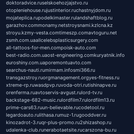
doktoradvice.ru
selskoehozjajstvo.ru
otopleniehouse.ru
justinterior.ru
chastnyjdom.ru
mojateplica.ru
podelkimaster.ru
landshaftblog.ru
garazhov.com
monamy.net
stroysnami.kz
lcna.kz
stroyu.kz
my-vesta.com
timeszp.com
avtoguru.net
zsmh.com.ua
allcelebsplasticsurgery.com
all-tattoos-for-men.com
poisk-auto.com
best-radio.com.ua
ost-engineering.com
kuryatnik.info
euroshiny.com.ua
poremontuavto.com
searchus-nauti.ru
mirmam.info
smi366.ru
transgazstroy.ru
orgmanagement.org
yes-fitness.ru
xtreme-rp.ru
wasdpvp.ru
voda-otri.ru
tishinapve.ru
orenferma.ru
avtoservis-avgust.ru
lord-tv.ru
backstage-682-music.ru
lordfilm7.ru
lordfilm13.ru
prime-cars63.ru
un-believable.ru
codetool.ru
legardoauto.ru
lithasa.ru
muz-1.ru
gooddver.ru
kinozadrot-3.ru
qr-plus-promo.ru
2shizashop.ru
udalenka-club.ru
nerabotaetsite.ru
carszona-bu.ru