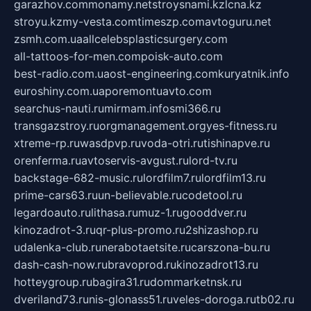
garazhov.com
monamy.net
stroysnami.kz
lcna.kz
stroyu.kz
my-vesta.com
timeszp.com
avtoguru.net
zsmh.com.ua
allcelebsplasticsurgery.com
all-tattoos-for-men.com
poisk-auto.com
best-radio.com.ua
ost-engineering.com
kuryatnik.info
euroshiny.com.ua
poremontuavto.com
searchus-nauti.ru
mirmam.info
smi366.ru
transgazstroy.ru
orgmanagement.org
yes-fitness.ru
xtreme-rp.ru
wasdpvp.ru
voda-otri.ru
tishinapve.ru
orenferma.ru
avtoservis-avgust.ru
lord-tv.ru
backstage-682-music.ru
lordfilm7.ru
lordfilm13.ru
prime-cars63.ru
un-believable.ru
codetool.ru
legardoauto.ru
lithasa.ru
muz-1.ru
gooddver.ru
kinozadrot-3.ru
qr-plus-promo.ru
2shizashop.ru
udalenka-club.ru
nerabotaetsite.ru
carszona-bu.ru
dash-cash-now.ru
bravoprod.ru
kinozadrot13.ru
hotteygroup.ru
bagira31.ru
dommarketnsk.ru
dveriland73.ru
nis-glonass51.ru
veles-doroga.ru
tb02.ru