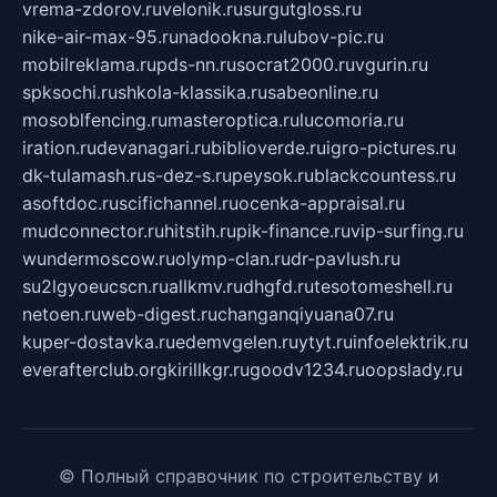
vrema-zdorov.ru
velonik.ru
surgutgloss.ru
nike-air-max-95.ru
nadookna.ru
lubov-pic.ru
mobilreklama.ru
pds-nn.ru
socrat2000.ru
vgurin.ru
spksochi.ru
shkola-klassika.ru
sabeonline.ru
mosoblfencing.ru
masteroptica.ru
lucomoria.ru
iration.ru
devanagari.ru
biblioverde.ru
igro-pictures.ru
dk-tulamash.ru
s-dez-s.ru
peysok.ru
blackcountess.ru
asoftdoc.ru
scifichannel.ru
ocenka-appraisal.ru
mudconnector.ru
hitstih.ru
pik-finance.ru
vip-surfing.ru
wundermoscow.ru
olymp-clan.ru
dr-pavlush.ru
su2lgyoeucscn.ru
allkmv.ru
dhgfd.ru
tesotomeshell.ru
netoen.ru
web-digest.ru
changanqiyuana07.ru
kuper-dostavka.ru
edemvgelen.ru
ytyt.ru
infoelektrik.ru
everafterclub.org
kirillkgr.ru
goodv1234.ru
oopslady.ru
© Полный справочник по строительству и