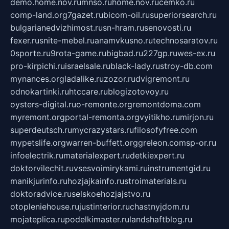
demo.home.nov.ru
mnso.ru
home.nov.ru
cemko.ru
comp-land.org
7gazet.ru
bicom-oil.ru
superiorsearch.ru
bulgarianedvizhimost.ru
sn-hram.ru
senovosti.ru
fexer.ru
snite-mebel.ru
anamvkusno.ru
technosaratov.ru
0sporte.ru
9rota-game.ru
bigbad.ru
227gp.ru
wes-ex.ru
pro-kirpichi.ru
israelsale.ru
black-lady.ru
stroy-db.com
mynances.org
ladalike.ru
zozor.ru
dvigremont.ru
odnokartinki.ru
htccare.ru
blogizotovoy.ru
oysters-digital.ru
o-remonte.org
remontdoma.com
myremont.org
portal-remonta.org
vyitikho.ru
mirjon.ru
superdeutsch.ru
mycrazystars.ru
filosofyfree.com
mypetslife.org
warren-buffett.org
greleon.com
sp-or.ru
infoelectrik.ru
materialexpert.ru
detkiexpert.ru
doktorvilechit.ru
vsesvoimirykami.ru
instrumentgid.ru
manikjurinfo.ru
hozjajkainfo.ru
stroimaterials.ru
doktoradvice.ru
selskoehozjajstvo.ru
otopleniehouse.ru
justinterior.ru
chastnyjdom.ru
mojateplica.ru
podelkimaster.ru
landshaftblog.ru