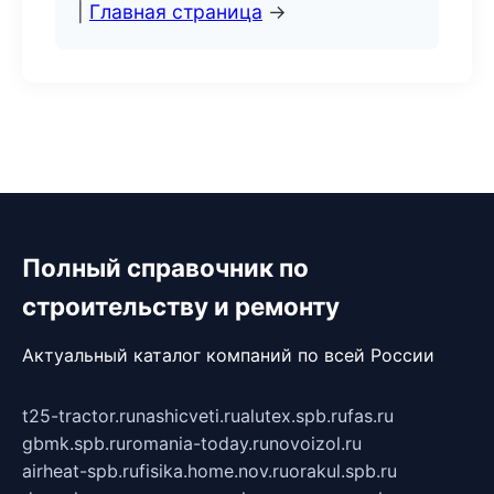
|
Главная страница
→
Полный справочник по
строительству и ремонту
Актуальный каталог компаний по всей России
t25-tractor.ru
nashicveti.ru
alutex.spb.ru
fas.ru
gbmk.spb.ru
romania-today.ru
novoizol.ru
airheat-spb.ru
fisika.home.nov.ru
orakul.spb.ru