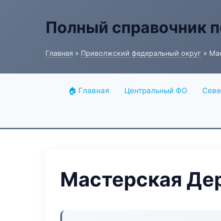
Полный справочник п
Главная
»
Приволжский федеральный округ
» Ма
🏠 Главная
Центральный ФО
Севе
Мастерская Де