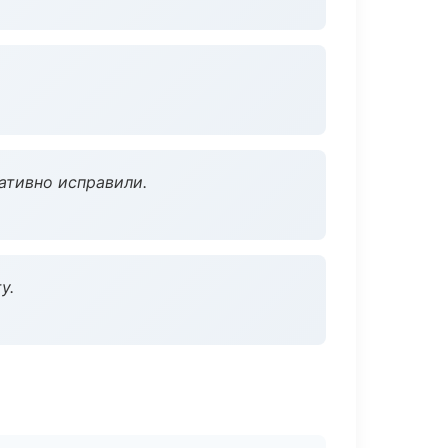
ативно исправили.
у.