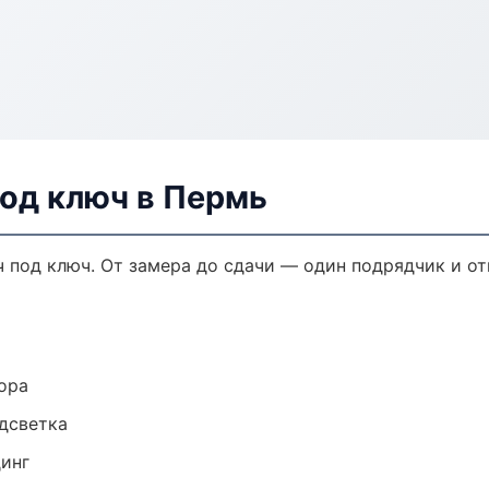
од ключ в Пермь
 под ключ. От замера до сдачи — один подрядчик и от
ора
одсветка
динг