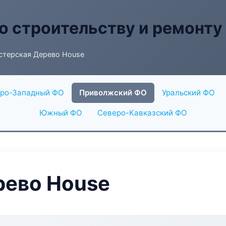
о строительству и ремонту
стерская Дерево House
ро-Западный ФО
Приволжский ФО
Уральский ФО
Южный ФО
Северо-Кавказский ФО
рево House