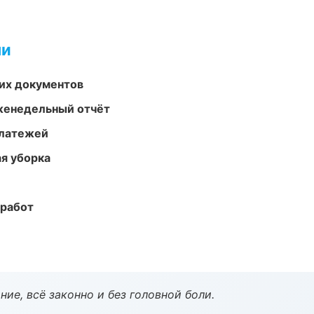
ми
их документов
женедельный отчёт
платежей
ая уборка
 работ
ие, всё законно и без головной боли.