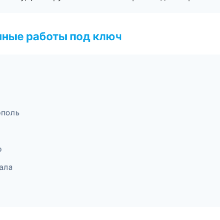
чные работы под ключ
ополь
о
ала