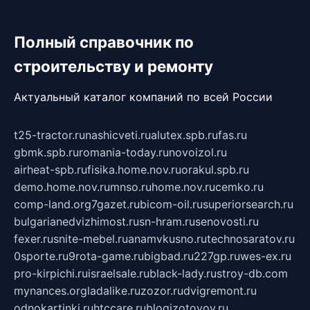
Полный справочник по
строительству и ремонту
Актуальный каталог компаний по всей России
t25-tractor.ru
nashicveti.ru
alutex.spb.ru
fas.ru
gbmk.spb.ru
romania-today.ru
novoizol.ru
airheat-spb.ru
fisika.home.nov.ru
orakul.spb.ru
demo.home.nov.ru
mnso.ru
home.nov.ru
cemko.ru
comp-land.org
7gazet.ru
bicom-oil.ru
superiorsearch.ru
bulgarianedvizhimost.ru
sn-hram.ru
senovosti.ru
fexer.ru
snite-mebel.ru
anamvkusno.ru
technosaratov.ru
0sporte.ru
9rota-game.ru
bigbad.ru
227gp.ru
wes-ex.ru
pro-kirpichi.ru
israelsale.ru
black-lady.ru
stroy-db.com
mynances.org
ladalike.ru
zozor.ru
dvigremont.ru
odnokartinki.ru
htccare.ru
blogizotovoy.ru