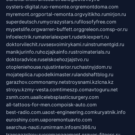
oysters-digital.ru
o-remonte.org
remontdoma.com
myremont.org
portal-remonta.org
vyitikho.ru
mirjon.ru
superdeutsch.ru
mycrazystars.ru
filosofyfree.com
mypetslife.org
warren-buffett.org
greleon.com
sp-or.ru
infoelectrik.ru
materialexpert.ru
detkiexpert.ru
doktorvilechit.ru
vsesvoimirykami.ru
instrumentgid.ru
manikjurinfo.ru
hozjajkainfo.ru
stroimaterials.ru
doktoradvice.ru
selskoehozjajstvo.ru
otopleniehouse.ru
justinterior.ru
chastnyjdom.ru
mojateplica.ru
podelkimaster.ru
landshaftblog.ru
garazhov.com
monamy.net
stroysnami.kz
lcna.kz
stroyu.kz
my-vesta.com
timeszp.com
avtoguru.net
zsmh.com.ua
allcelebsplasticsurgery.com
all-tattoos-for-men.com
poisk-auto.com
best-radio.com.ua
ost-engineering.com
kuryatnik.info
euroshiny.com.ua
poremontuavto.com
searchus-nauti.ru
mirmam.info
smi366.ru
transgazstroy.ru
orgmanagement.org
yes-fitness.ru