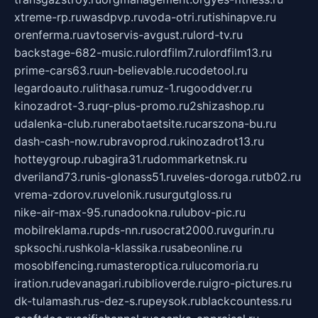
xtreme-rp.ru
wasdpvp.ru
voda-otri.ru
tishinapve.ru
orenferma.ru
avtoservis-avgust.ru
lord-tv.ru
backstage-682-music.ru
lordfilm7.ru
lordfilm13.ru
prime-cars63.ru
un-believable.ru
codetool.ru
legardoauto.ru
lithasa.ru
muz-1.ru
gooddver.ru
kinozadrot-3.ru
qr-plus-promo.ru
2shizashop.ru
udalenka-club.ru
nerabotaetsite.ru
carszona-bu.ru
dash-cash-now.ru
bravoprod.ru
kinozadrot13.ru
hotteygroup.ru
bagira31.ru
dommarketnsk.ru
dveriland73.ru
nis-glonass51.ru
veles-doroga.ru
tb02.ru
vrema-zdorov.ru
velonik.ru
surgutgloss.ru
nike-air-max-95.ru
nadookna.ru
lubov-pic.ru
mobilreklama.ru
pds-nn.ru
socrat2000.ru
vgurin.ru
spksochi.ru
shkola-klassika.ru
sabeonline.ru
mosoblfencing.ru
masteroptica.ru
lucomoria.ru
iration.ru
devanagari.ru
biblioverde.ru
igro-pictures.ru
dk-tulamash.ru
s-dez-s.ru
peysok.ru
blackcountess.ru