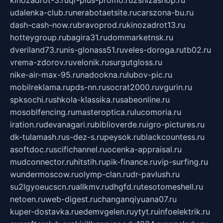
kinozadrot-3.ru
qr-plus-promo.ru
2shizashop.ru
udalenka-club.ru
nerabotaetsite.ru
carszona-bu.ru
dash-cash-now.ru
bravoprod.ru
kinozadrot13.ru
hotteygroup.ru
bagira31.ru
dommarketnsk.ru
dveriland73.ru
nis-glonass51.ru
veles-doroga.ru
tb02.ru
vrema-zdorov.ru
velonik.ru
surgutgloss.ru
nike-air-max-95.ru
nadookna.ru
lubov-pic.ru
mobilreklama.ru
pds-nn.ru
socrat2000.ru
vgurin.ru
spksochi.ru
shkola-klassika.ru
sabeonline.ru
mosoblfencing.ru
masteroptica.ru
lucomoria.ru
iration.ru
devanagari.ru
biblioverde.ru
igro-pictures.ru
dk-tulamash.ru
s-dez-s.ru
peysok.ru
blackcountess.ru
asoftdoc.ru
scifichannel.ru
ocenka-appraisal.ru
mudconnector.ru
hitstih.ru
pik-finance.ru
vip-surfing.ru
wundermoscow.ru
olymp-clan.ru
dr-pavlush.ru
su2lgyoeucscn.ru
allkmv.ru
dhgfd.ru
tesotomeshell.ru
netoen.ru
web-digest.ru
changanqiyuana07.ru
kuper-dostavka.ru
edemvgelen.ru
ytyt.ru
infoelektrik.ru