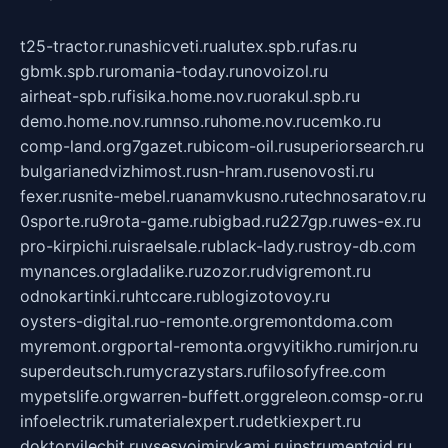
t25-tractor.ru
nashicveti.ru
alutex.spb.ru
fas.ru
gbmk.spb.ru
romania-today.ru
novoizol.ru
airheat-spb.ru
fisika.home.nov.ru
orakul.spb.ru
demo.home.nov.ru
mnso.ru
home.nov.ru
cemko.ru
comp-land.org
7gazet.ru
bicom-oil.ru
superiorsearch.ru
bulgarianedvizhimost.ru
sn-hram.ru
senovosti.ru
fexer.ru
snite-mebel.ru
anamvkusno.ru
technosaratov.ru
0sporte.ru
9rota-game.ru
bigbad.ru
227gp.ru
wes-ex.ru
pro-kirpichi.ru
israelsale.ru
black-lady.ru
stroy-db.com
mynances.org
ladalike.ru
zozor.ru
dvigremont.ru
odnokartinki.ru
htccare.ru
blogizotovoy.ru
oysters-digital.ru
o-remonte.org
remontdoma.com
myremont.org
portal-remonta.org
vyitikho.ru
mirjon.ru
superdeutsch.ru
mycrazystars.ru
filosofyfree.com
mypetslife.org
warren-buffett.org
greleon.com
sp-or.ru
infoelectrik.ru
materialexpert.ru
detkiexpert.ru
doktorvilechit.ru
vsesvoimirykami.ru
instrumentgid.ru