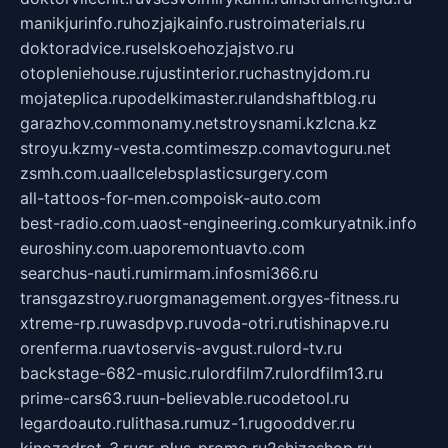
manikjurinfo.ru
hozjajkainfo.ru
stroimaterials.ru
doktoradvice.ru
selskoehozjajstvo.ru
otopleniehouse.ru
justinterior.ru
chastnyjdom.ru
mojateplica.ru
podelkimaster.ru
landshaftblog.ru
garazhov.com
monamy.net
stroysnami.kz
lcna.kz
stroyu.kz
my-vesta.com
timeszp.com
avtoguru.net
zsmh.com.ua
allcelebsplasticsurgery.com
all-tattoos-for-men.com
poisk-auto.com
best-radio.com.ua
ost-engineering.com
kuryatnik.info
euroshiny.com.ua
poremontuavto.com
searchus-nauti.ru
mirmam.info
smi366.ru
transgazstroy.ru
orgmanagement.org
yes-fitness.ru
xtreme-rp.ru
wasdpvp.ru
voda-otri.ru
tishinapve.ru
orenferma.ru
avtoservis-avgust.ru
lord-tv.ru
backstage-682-music.ru
lordfilm7.ru
lordfilm13.ru
prime-cars63.ru
un-believable.ru
codetool.ru
legardoauto.ru
lithasa.ru
muz-1.ru
gooddver.ru