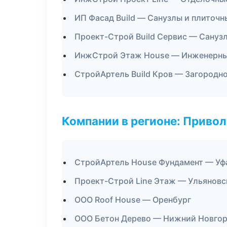
ИП Фасад Build — Санузлы и плиточн
Проект-Строй Build Сервис — Сануз
ИнжСтрой Этаж House — Инженерны
СтройАртель Build Кров — Загородн
Компании в регионе: Приво
СтройАртель House Фундамент — Уф
Проект-Строй Line Этаж — Ульяновс
ООО Roof House — Оренбург
ООО Бетон Дерево — Нижний Новго