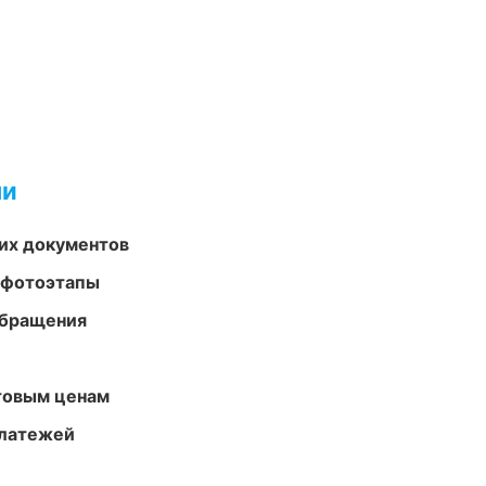
ми
их документов
 фотоэтапы
обращения
птовым ценам
платежей