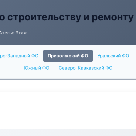
о строительству и ремонту
 Ателье Этаж
ро-Западный ФО
Приволжский ФО
Уральский ФО
Южный ФО
Северо-Кавказский ФО