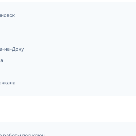
яновск
в-на-Дону
ла
ачкала
е работы под ключ