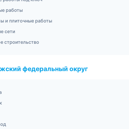
ые работы
лы и плиточные работы
е сети
ое строительство
лжский федеральный округ
а
к
род