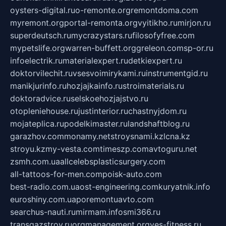
oysters-digital.ru
o-remonte.org
remontdoma.com
myremont.org
portal-remonta.org
vyitikho.ru
mirjon.ru
superdeutsch.ru
mycrazystars.ru
filosofyfree.com
mypetslife.org
warren-buffett.org
greleon.com
sp-or.ru
infoelectrik.ru
materialexpert.ru
detkiexpert.ru
doktorvilechit.ru
vsesvoimirykami.ru
instrumentgid.ru
manikjurinfo.ru
hozjajkainfo.ru
stroimaterials.ru
doktoradvice.ru
selskoehozjajstvo.ru
otopleniehouse.ru
justinterior.ru
chastnyjdom.ru
mojateplica.ru
podelkimaster.ru
landshaftblog.ru
garazhov.com
monamy.net
stroysnami.kz
lcna.kz
stroyu.kz
my-vesta.com
timeszp.com
avtoguru.net
zsmh.com.ua
allcelebsplasticsurgery.com
all-tattoos-for-men.com
poisk-auto.com
best-radio.com.ua
ost-engineering.com
kuryatnik.info
euroshiny.com.ua
poremontuavto.com
searchus-nauti.ru
mirmam.info
smi366.ru
transgazstroy.ru
orgmanagement.org
yes-fitness.ru