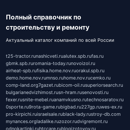
Полный справочник по
строительству и ремонту
Актуальный каталог компаний по всей России
t25-tractor.ru
nashicveti.ru
alutex.spb.ru
fas.ru
gbmk.spb.ru
romania-today.ru
novoizol.ru
airheat-spb.ru
fisika.home.nov.ru
orakul.spb.ru
demo.home.nov.ru
mnso.ru
home.nov.ru
cemko.ru
comp-land.org
7gazet.ru
bicom-oil.ru
superiorsearch.ru
bulgarianedvizhimost.ru
sn-hram.ru
senovosti.ru
fexer.ru
snite-mebel.ru
anamvkusno.ru
technosaratov.ru
0sporte.ru
9rota-game.ru
bigbad.ru
227gp.ru
wes-ex.ru
pro-kirpichi.ru
israelsale.ru
black-lady.ru
stroy-db.com
mynances.org
ladalike.ru
zozor.ru
dvigremont.ru
odnokartinki.ru
htccare.ru
blogizotovoy.ru