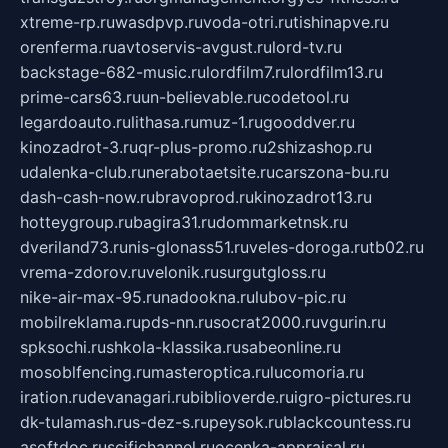
xtreme-rp.ru
wasdpvp.ru
voda-otri.ru
tishinapve.ru
orenferma.ru
avtoservis-avgust.ru
lord-tv.ru
backstage-682-music.ru
lordfilm7.ru
lordfilm13.ru
prime-cars63.ru
un-believable.ru
codetool.ru
legardoauto.ru
lithasa.ru
muz-1.ru
gooddver.ru
kinozadrot-3.ru
qr-plus-promo.ru
2shizashop.ru
udalenka-club.ru
nerabotaetsite.ru
carszona-bu.ru
dash-cash-now.ru
bravoprod.ru
kinozadrot13.ru
hotteygroup.ru
bagira31.ru
dommarketnsk.ru
dveriland73.ru
nis-glonass51.ru
veles-doroga.ru
tb02.ru
vrema-zdorov.ru
velonik.ru
surgutgloss.ru
nike-air-max-95.ru
nadookna.ru
lubov-pic.ru
mobilreklama.ru
pds-nn.ru
socrat2000.ru
vgurin.ru
spksochi.ru
shkola-klassika.ru
sabeonline.ru
mosoblfencing.ru
masteroptica.ru
lucomoria.ru
iration.ru
devanagari.ru
biblioverde.ru
igro-pictures.ru
dk-tulamash.ru
s-dez-s.ru
peysok.ru
blackcountess.ru
asoftdoc.ru
scifichannel.ru
ocenka-appraisal.ru