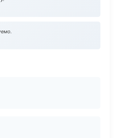
уемо.