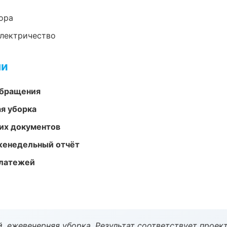
ора
электричество
ми
обращения
ая уборка
их документов
женедельный отчёт
платежей
, ежевечерняя уборка. Результат соответствует проект