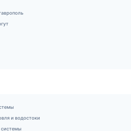
таврополь
ргут
истемы
овля и водостоки
 системы