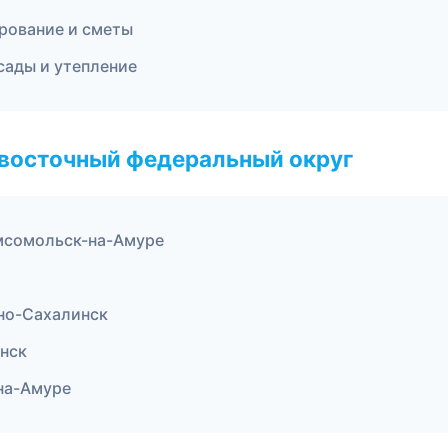
рование и сметы
сады и утепление
евосточный федеральный округ
мсомольск-на-Амуре
но-Сахалинск
нск
на-Амуре