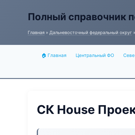
Полный справочник п
Главная
»
Дальневосточный федеральный округ
»
🏠 Главная
Центральный ФО
Севе
СК House Прое