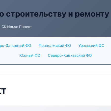
о строительству и ремонту
 СК House Проект
ро-Западный ФО
Приволжский ФО
Уральский ФО
Южный ФО
Северо-Кавказский ФО
кт