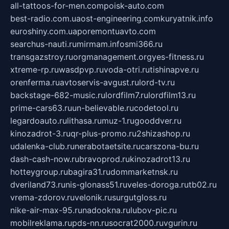
all-tattoos-for-men.com
poisk-auto.com
best-radio.com.ua
ost-engineering.com
kuryatnik.info
euroshiny.com.ua
poremontuavto.com
searchus-nauti.ru
mirmam.info
smi366.ru
transgazstroy.ru
orgmanagement.org
yes-fitness.ru
xtreme-rp.ru
wasdpvp.ru
voda-otri.ru
tishinapve.ru
orenferma.ru
avtoservis-avgust.ru
lord-tv.ru
backstage-682-music.ru
lordfilm7.ru
lordfilm13.ru
prime-cars63.ru
un-believable.ru
codetool.ru
legardoauto.ru
lithasa.ru
muz-1.ru
gooddver.ru
kinozadrot-3.ru
qr-plus-promo.ru
2shizashop.ru
udalenka-club.ru
nerabotaetsite.ru
carszona-bu.ru
dash-cash-now.ru
bravoprod.ru
kinozadrot13.ru
hotteygroup.ru
bagira31.ru
dommarketnsk.ru
dveriland73.ru
nis-glonass51.ru
veles-doroga.ru
tb02.ru
vrema-zdorov.ru
velonik.ru
surgutgloss.ru
nike-air-max-95.ru
nadookna.ru
lubov-pic.ru
mobilreklama.ru
pds-nn.ru
socrat2000.ru
vgurin.ru