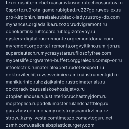
fexer.ru
snite-mebel.ru
anamvkusno.ru
technosaratov.ru
0sporte.ru
9rota-game.ru
bigbad.ru
227gp.ru
wes-ex.ru
pro-kirpichi.ru
israelsale.ru
black-lady.ru
stroy-db.com
mynances.org
ladalike.ru
zozor.ru
dvigremont.ru
odnokartinki.ru
htccare.ru
blogizotovoy.ru
oysters-digital.ru
o-remonte.org
remontdoma.com
myremont.org
portal-remonta.org
vyitikho.ru
mirjon.ru
superdeutsch.ru
mycrazystars.ru
filosofyfree.com
mypetslife.org
warren-buffett.org
greleon.com
sp-or.ru
infoelectrik.ru
materialexpert.ru
detkiexpert.ru
doktorvilechit.ru
vsesvoimirykami.ru
instrumentgid.ru
manikjurinfo.ru
hozjajkainfo.ru
stroimaterials.ru
doktoradvice.ru
selskoehozjajstvo.ru
otopleniehouse.ru
justinterior.ru
chastnyjdom.ru
mojateplica.ru
podelkimaster.ru
landshaftblog.ru
garazhov.com
monamy.net
stroysnami.kz
lcna.kz
stroyu.kz
my-vesta.com
timeszp.com
avtoguru.net
zsmh.com.ua
allcelebsplasticsurgery.com