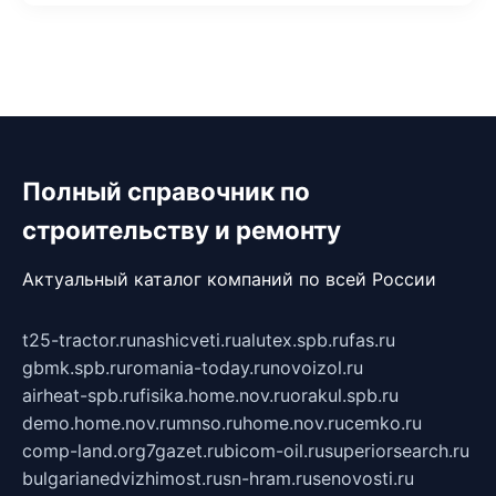
Полный справочник по
строительству и ремонту
Актуальный каталог компаний по всей России
t25-tractor.ru
nashicveti.ru
alutex.spb.ru
fas.ru
gbmk.spb.ru
romania-today.ru
novoizol.ru
airheat-spb.ru
fisika.home.nov.ru
orakul.spb.ru
demo.home.nov.ru
mnso.ru
home.nov.ru
cemko.ru
comp-land.org
7gazet.ru
bicom-oil.ru
superiorsearch.ru
bulgarianedvizhimost.ru
sn-hram.ru
senovosti.ru